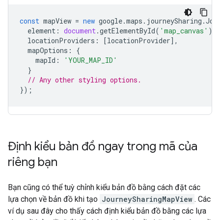
const
mapView
=
new
google
.
maps
.
journeySharing
.
Jou
element
:
document
.
getElementById
(
'map_canvas'
),
locationProviders
:
[
locationProvider
],
mapOptions
:
{
mapId
:
'YOUR_MAP_ID'
}
// Any other styling options.
});
Định kiểu bản đồ ngay trong mã của
riêng bạn
Bạn cũng có thể tuỳ chỉnh kiểu bản đồ bằng cách đặt các
lựa chọn về bản đồ khi tạo
JourneySharingMapView
. Các
ví dụ sau đây cho thấy cách định kiểu bản đồ bằng các lựa