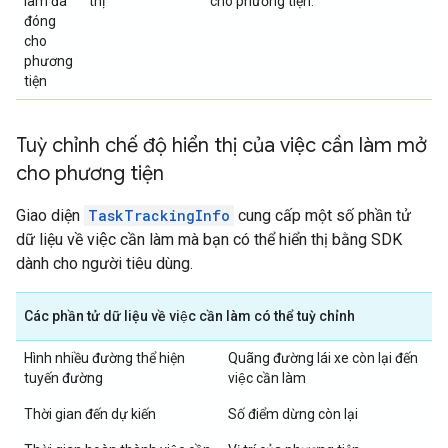
làm đã
thị
cho phương tiện.
đóng
cho
phương
tiện
Tuỳ chỉnh chế độ hiển thị của việc cần làm mở
cho phương tiện
Giao diện
TaskTrackingInfo
cung cấp một số phần tử
dữ liệu về việc cần làm mà bạn có thể hiển thị bằng SDK
dành cho người tiêu dùng.
Các phần tử dữ liệu về việc cần làm có thể tuỳ chỉnh
Hình nhiều đường thể hiện
Quãng đường lái xe còn lại đến
tuyến đường
việc cần làm
Thời gian đến dự kiến
Số điểm dừng còn lại