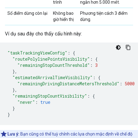
trình
ngắn hơn 5.000 mét.
Số điểm dừng còn lại
Không bao
Phương tiện cách 3 điểm
giờ hiển thị
dừng.
Ví dụ sau đây cho thấy cấu hình này:
"taskTrackingViewConfig"
:
{
"routePolylinePointsVisibility"
:
{
"remainingStopCountThreshold"
:
3
},
"estimatedArrivalTimeVisibility"
:
{
"remainingDrivingDistanceMetersThreshold"
:
5000
},
"remainingStopCountVisibility"
:
{
"never"
:
true
}
}
Lưu ý:
Bạn cũng có thể tuỳ chỉnh các lựa chọn mặc định về chế độ