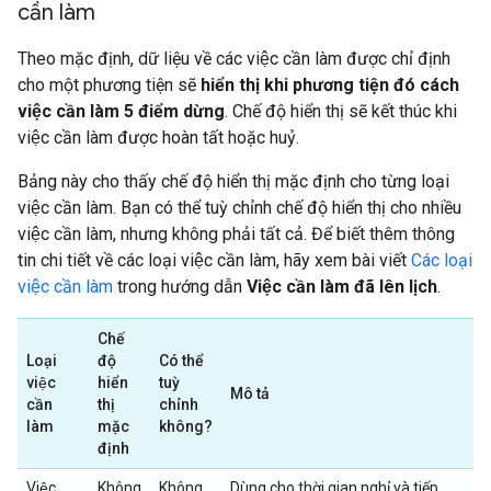
cần làm
Theo mặc định, dữ liệu về các việc cần làm được chỉ định
cho một phương tiện sẽ
hiển thị khi phương tiện đó cách
việc cần làm 5 điểm dừng
. Chế độ hiển thị sẽ kết thúc khi
việc cần làm được hoàn tất hoặc huỷ.
Bảng này cho thấy chế độ hiển thị mặc định cho từng loại
việc cần làm. Bạn có thể tuỳ chỉnh chế độ hiển thị cho nhiều
việc cần làm, nhưng không phải tất cả. Để biết thêm thông
tin chi tiết về các loại việc cần làm, hãy xem bài viết
Các loại
việc cần làm
trong hướng dẫn
Việc cần làm đã lên lịch
.
Chế
Loại
độ
Có thể
việc
hiển
tuỳ
Mô tả
cần
thị
chỉnh
làm
mặc
không?
định
Việc
Không
Không
Dùng cho thời gian nghỉ và tiếp