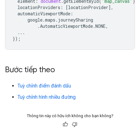
element
:
document
.
getElementById
(
'map_canvas'
),
locationProviders
:
[
locationProvider
],
automaticViewportMode
:
google
.
maps
.
journeySharing
.
AutomaticViewportMode
.
NONE
,
...
});
Bước tiếp theo
Tuỳ chỉnh điểm đánh dấu
Tuỳ chỉnh hình nhiều đường
Thông tin này có hữu ích không cho bạn không?