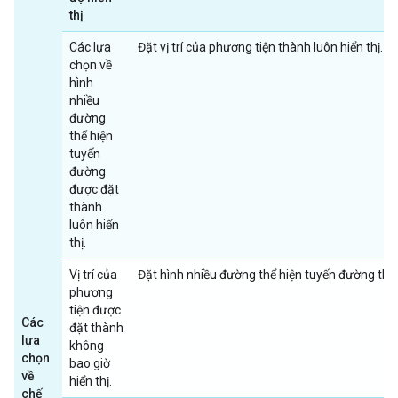
thị
Các lựa
Đặt vị trí của phương tiện thành luôn hiển thị.
chọn về
hình
nhiều
đường
thể hiện
tuyến
đường
được đặt
thành
luôn hiển
thị.
Vị trí của
Đặt hình nhiều đường thể hiện tuyến đường thàn
phương
tiện được
Các
đặt thành
lựa
không
chọn
bao giờ
về
hiển thị.
chế