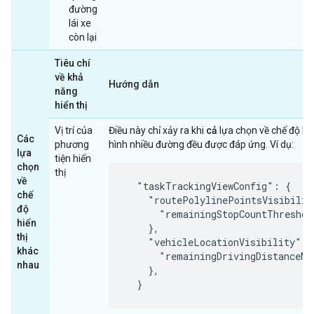
đường
lái xe
còn lại
Tiêu chí
về khả
Hướng dẫn
năng
hiển thị
Vị trí của
Điều này chỉ xảy ra khi
cả
lựa chọn về chế độ hiển
Các
phương
hình nhiều đường đều được đáp ứng. Ví dụ:
lựa
tiện hiển
chọn
thị
về
  "taskTrackingViewConfig": {

chế
    "routePolylinePointsVisibilit
độ
      "remainingStopCountThreshol
hiển
    },

thị
    "vehicleLocationVisibility": {
khác
      "remainingDrivingDistanceMe
nhau
    },

  }