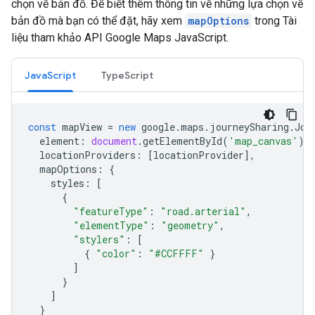
chọn về bản đồ. Để biết thêm thông tin về những lựa chọn về
bản đồ mà bạn có thể đặt, hãy xem
mapOptions
trong Tài
liệu tham khảo API Google Maps JavaScript.
JavaScript
TypeScript
const
mapView
=
new
google
.
maps
.
journeySharing
.
Jou
element
:
document
.
getElementById
(
'map_canvas'
),
locationProviders
:
[
locationProvider
],
mapOptions
:
{
styles
:
[
{
"featureType"
:
"road.arterial"
,
"elementType"
:
"geometry"
,
"stylers"
:
[
{
"color"
:
"#CCFFFF"
}
]
}
]
}