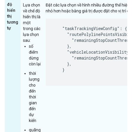
độ
Lựa chọn
Đặt các lựa chọn về hình nhiều đường thể hiện 
hiển
về chế độ
nhỏ hơn hoặc bằng giá trị được đặt cho vị trí củ
thị
hiển thị là
tương
một
tự
    "taskTrackingViewConfig": {

trong các
      "routePolylinePointsVisibil
lựa chọn
        "remainingStopCountThresh
sau:
      },

số
      "vehicleLocationVisibility":
điểm
        "remainingStopCountThresh
dừng
      },

còn lại
    }

thời
lượng
cho
đến
thời
gian
đến
dự
kiến
quãng