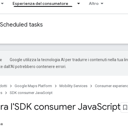
Esperienza del consumatore
Altro
Scheduled tasks
Google utilizza la tecnologia AI per tradurre i contenuti nella tua li
e dall'AI potrebbero contenere errori.
dotti
Google Maps Platform
Mobility Services
Consumer experien
ks
SDK consumer JavaScript
ra l'SDK consumer Java
Script
na