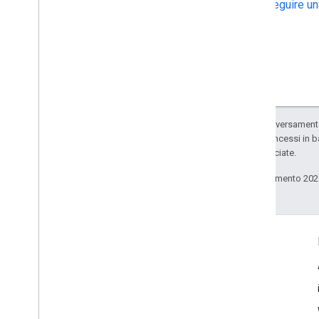
Seguire un
Salvo quando diversamente 
codice sono concessi in b
delle sue consociate.
Ultimo aggiornamento 202
Ulteriori informazioni
Domande frequenti
Esploratore delle funzionalità
Ricerca ID luogo