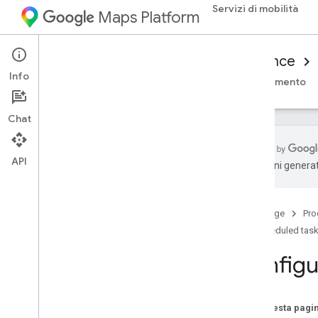
Servizi di mobilità
Maps Platform
Mobility Services
Consumer experience
Info
Panoramica
SDK consumer JavaScript
Riferimento
Chat
API
traduzioni generat
Java
Script
Configura l'SDK consumer Java
Script
Home page
Pro
Seguire una spedizione
Scheduled tas
Definizione di una mappa
Personalizza gli indicatori
Configu
Personalizza le polilinee del percorso
Su questa pagi