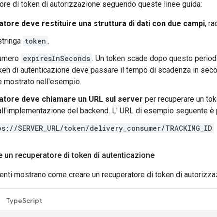
tore di token di autorizzazione seguendo queste linee guida:
atore deve restituire una struttura di dati con due campi
, r
stringa
token
.
umero
expiresInSeconds
. Un token scade dopo questo periodo
ken di autenticazione deve passare il tempo di scadenza in secon
 mostrato nell'esempio.
ratore deve chiamare un URL sul server
per recuperare un to
ll'implementazione del backend. L' URL di esempio seguente è 
ps://SERVER_URL/token/delivery_consumer/TRACKING_ID
 un recuperatore di token di autenticazione
nti mostrano come creare un recuperatore di token di autorizza
TypeScript