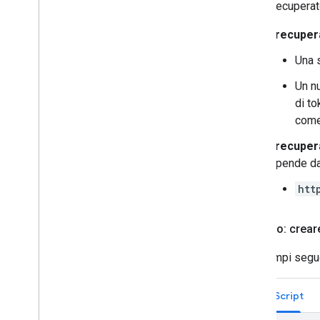
Crea il recupera
Il recuper
Una 
Un n
di to
come
Il recupe
dipende da
htt
Esempio: creare
Gli esempi segue
JavaScript