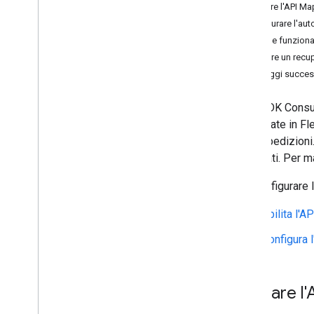
Abilitare l'API M
Configurare l'aut
Come funziona 
Creare un recup
Passaggi succes
Con l'SDK Consume
monitorate in F
delle spedizioni
associati. Per m
Per configurare
Abilita l'
Configura 
Abilitare 