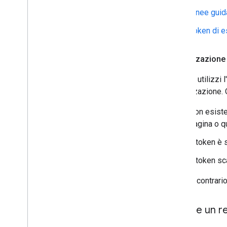
Linee guida
Token di 
Autorizzazione 
Quando utilizzi 
autorizzazione. 
Non esiste
pagina o qu
Il token è 
Il token sc
In caso contrari
Creare un re