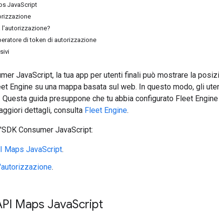
aps JavaScript
orizzazione
l'autorizzazione?
eratore di token di autorizzazione
sivi
r JavaScript, la tua app per utenti finali può mostrare la posizio
leet Engine su una mappa basata sul web. In questo modo, gli u
. Questa guida presuppone che tu abbia configurato Fleet Engine 
aggiori dettagli, consulta
Fleet Engine
.
 l'SDK Consumer JavaScript:
API Maps JavaScript
.
l'autorizzazione
.
l'API Maps Java
Script