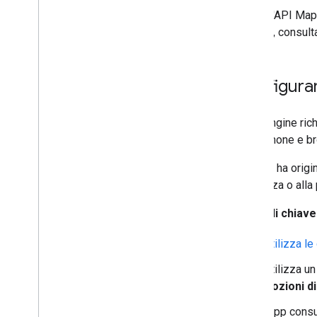
Abilita l'API Ma
dettagli, consul
Configurar
Fleet Engine rich
smartphone e br
Un JWT ha origine
scadenza o alla p
Dettagli chiave
Utilizza le
Utilizza u
Nozioni di
La tua app consum