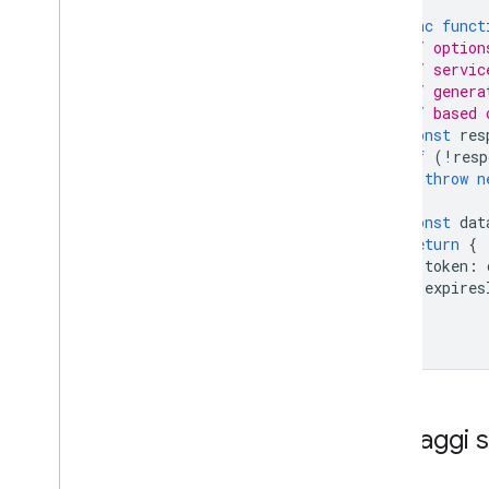
async
funct
// option
// servic
// genera
// based 
const
res
if
(
!
resp
throw
n
}
const
dat
return
{
token
:
expires
};
}
Passaggi s