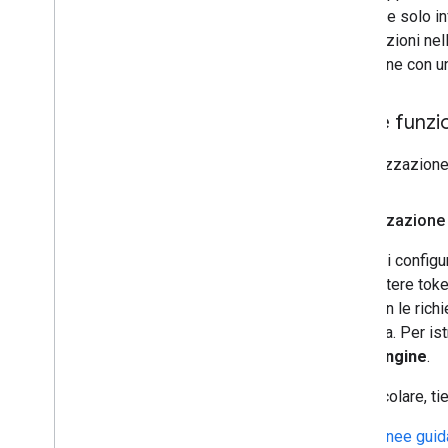
restituire solo i
informazioni nel
posizione con un
Come funzio
L'autorizzazione 
Autorizzazione 
Prima di configu
di emettere toke
JWT con le richi
richiesta. Per i
Fleet Engine
.
In particolare, 
Linee guid