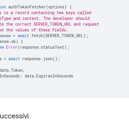
ion
authTokenFetcher
(
options
)
{
s is a record containing two keys called
eType and context. The developer should
te the correct SERVER_TOKEN_URL and request
on the values of these fields.
ponse
=
await
fetch
(
SERVER_TOKEN_URL
);
onse
.
ok
)
{
ew
Error
(
response
.
statusText
);
a
=
await
response
.
json
();
data
.
Token
,
InSeconds
:
data
.
ExpiresInSeconds
uccessivi