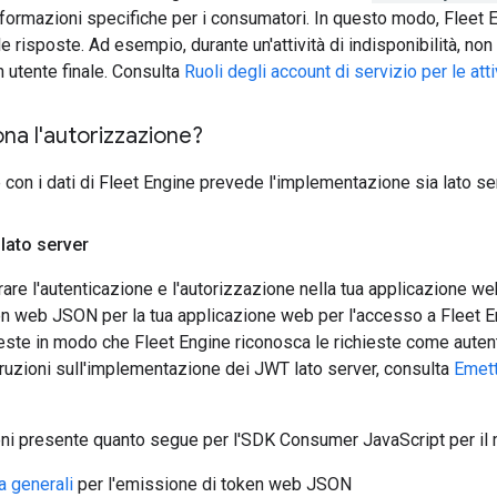
nformazioni specifiche per i consumatori. In questo modo, Fleet Eng
le risposte. Ad esempio, durante un'attività di indisponibilità, n
 utente finale. Consulta
Ruoli degli account di servizio per le attiv
na l'autorizzazione?
con i dati di Fleet Engine prevede l'implementazione sia lato serv
lato server
rare l'autenticazione e l'autorizzazione nella tua applicazione w
n web JSON per la tua applicazione web per l'accesso a Fleet En
este in modo che Fleet Engine riconosca le richieste come autent
struzioni sull'implementazione dei JWT lato server, consulta
Emet
tieni presente quanto segue per l'SDK Consumer JavaScript per il 
a generali
per l'emissione di token web JSON