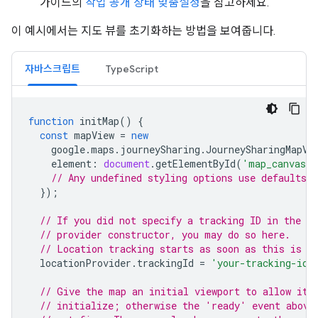
가이드의
작업 공개 상태 맞춤설정
을 참고하세요.
이 예시에서는 지도 뷰를 초기화하는 방법을 보여줍니다.
자바스크립트
TypeScript
function
initMap
()
{
const
mapView
=
new
google
.
maps
.
journeySharing
.
JourneySharingMapVi
element
:
document
.
getElementById
(
'map_canvas'
// Any undefined styling options use defaults.
});
// If you did not specify a tracking ID in the lo
// provider constructor, you may do so here.
// Location tracking starts as soon as this is s
locationProvider
.
trackingId
=
'your-tracking-id'
// Give the map an initial viewport to allow it 
// initialize; otherwise the 'ready' event above