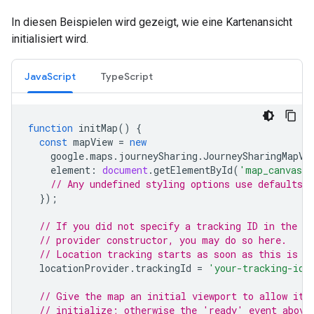
In diesen Beispielen wird gezeigt, wie eine Kartenansicht
initialisiert wird.
JavaScript
TypeScript
function
initMap
()
{
const
mapView
=
new
google
.
maps
.
journeySharing
.
JourneySharingMapVi
element
:
document
.
getElementById
(
'map_canvas'
// Any undefined styling options use defaults.
});
// If you did not specify a tracking ID in the lo
// provider constructor, you may do so here.
// Location tracking starts as soon as this is s
locationProvider
.
trackingId
=
'your-tracking-id'
// Give the map an initial viewport to allow it 
// initialize; otherwise the 'ready' event above