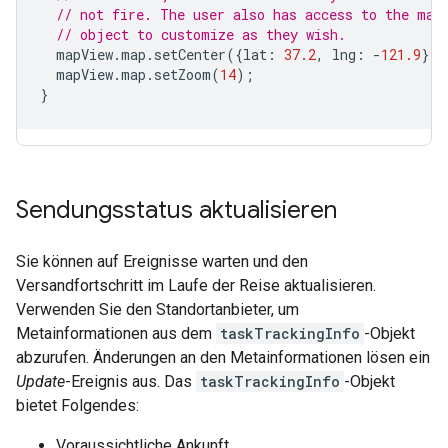
// not fire. The user also has access to the map
// object to customize as they wish.
mapView
.
map
.
setCenter
({
lat
:
37.2
,
lng
:
-
121.9
});
mapView
.
map
.
setZoom
(
14
);
}
Sendungsstatus aktualisieren
Sie können auf Ereignisse warten und den
Versandfortschritt im Laufe der Reise aktualisieren.
Verwenden Sie den Standortanbieter, um
Metainformationen aus dem
taskTrackingInfo
-Objekt
abzurufen. Änderungen an den Metainformationen lösen ein
Update
-Ereignis aus. Das
taskTrackingInfo
-Objekt
bietet Folgendes:
Voraussichtliche Ankunft