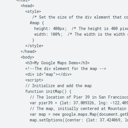
      <head>

        <style>

           /* Set the size of the div element that co
          #map {

            height: 400px;  /* The height is 400 pixe
            width: 100%;  /* The width is the width o
           }

        </style>

      </head>

      <body>

        <h3>My Google Maps Demo</h3>

        <!--The div element for the map -->

        <div id="map"></div>

        <script>

        // Initialize and add the map

        function initMap() {

          // The location of Pier 39 in San Francisco
          var pier39 = {lat: 37.809326, lng: -122.409
          // The map, initially centered at Mountain 
          var map = new google.maps.Map(document.get
          map.setOptions({center: {lat: 37.424069, l