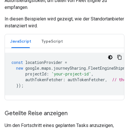
Autorisierungstoken, um Daten von Fleet Engine zu
empfangen.
In diesen Beispielen wird gezeigt, wie der Standortanbieter
instanziiert wird.
JavaScript
TypeScript
const
locationProvider
=
new
google
.
maps
.
journeySharing
.
FleetEngineShipme
projectId
:
'your-project-id'
,
authTokenFetcher
:
authTokenFetcher
,
// the 
});
Geteilte Reise anzeigen
Um den Fortschritt eines geplanten Tasks anzuzeigen,