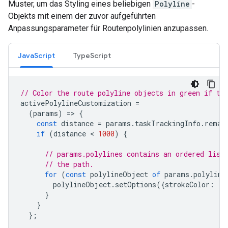
Muster, um das Styling eines beliebigen
Polyline
-
Objekts mit einem der zuvor aufgeführten
Anpassungsparameter für Routenpolylinien anzupassen.
JavaScript
TypeScript
// Color the route polyline objects in green if th
activePolylineCustomization
=
(
params
)
=
>
{
const
distance
=
params
.
taskTrackingInfo
.
remai
if
(
distance
 < 
1000
)
{
// params.polylines contains an ordered list
// the path.
for
(
const
polylineObject
of
params
.
polyline
polylineObject
.
setOptions
({
strokeColor
:
'g
}
}
};