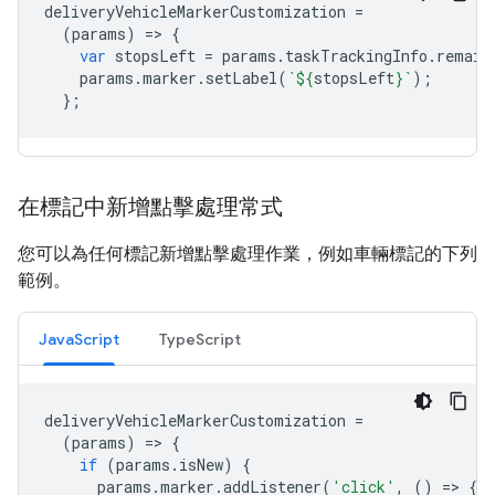
deliveryVehicleMarkerCustomization
=
(
params
)
=
>
{
var
stopsLeft
=
params
.
taskTrackingInfo
.
remain
params
.
marker
.
setLabel
(
`
${
stopsLeft
}
`
);
};
在標記中新增點擊處理常式
您可以為任何標記新增點擊處理作業，例如車輛標記的下列
範例。
JavaScript
TypeScript
deliveryVehicleMarkerCustomization
=
(
params
)
=
>
{
if
(
params
.
isNew
)
{
params
.
marker
.
addListener
(
'click'
,
()
=
>
{