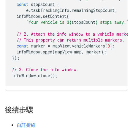
const
stopsCount
=
e
.
taskTrackingInfo
.
remainingStopCount
;
infoWindow
.
setContent
(
`Your vehicle is 
${
stopsCount
}
 stops away.`
)
// 2. Attach the info window to a vehicle marker
// This property can return multiple markers.
const
marker
=
mapView
.
vehicleMarkers
[
0
];
infoWindow
.
open
(
mapView
.
map
,
marker
);
});
// 3. Close the info window.
infoWindow
.
close
();
後續步驟
自訂折線