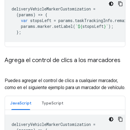
deliveryVehicleMarkerCustomization
=
(
params
)
=
>
{
var
stopsLeft
=
params
.
taskTrackingInfo
.
remain
params
.
marker
.
setLabel
(
`
${
stopsLeft
}
`
);
};
Agrega el control de clics a los marcadores
Puedes agregar el control de clics a cualquier marcador,
como en el siguiente ejemplo para un marcador de vehículo.
JavaScript
TypeScript
deliveryVehicleMarkerCustomization
=