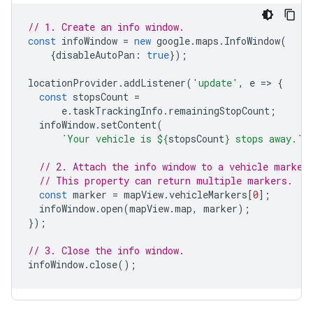
// 1. Create an info window.
const
infoWindow
=
new
google
.
maps
.
InfoWindow
(
{
disableAutoPan
:
true
});
locationProvider
.
addListener
(
'update'
,
e
=
>
{
const
stopsCount
=
e
.
taskTrackingInfo
.
remainingStopCount
;
infoWindow
.
setContent
(
`Your vehicle is 
${
stopsCount
}
 stops away.`
)
// 2. Attach the info window to a vehicle marker
// This property can return multiple markers.
const
marker
=
mapView
.
vehicleMarkers
[
0
];
infoWindow
.
open
(
mapView
.
map
,
marker
);
});
// 3. Close the info window.
infoWindow
.
close
();