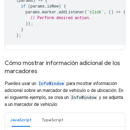
(
params
)
=
>
{
if
(
params
.
isNew
)
{
params
.
marker
.
addListener
(
'click'
,
()
=
>
{
// Perform desired action.
});
}
};
Cómo mostrar información adicional de los
marcadores
Puedes usar un
InfoWindow
para mostrar información
adicional sobre un marcador de vehículo o de ubicación. En
el siguiente ejemplo, se crea un
InfoWindow
y se adjunta
a un marcador de vehículo:
JavaScript
TypeScript