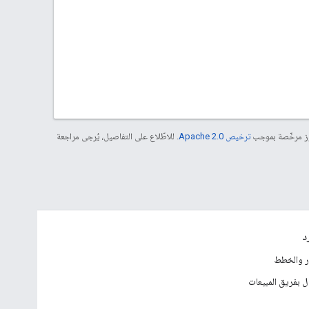
موز مرخّصة بموجب
ترخيص Apache 2.0‏
. للاطّلاع على التفاصيل، يُرجى مراجعة
د
ار والخطط
ل بفريق المبيعات