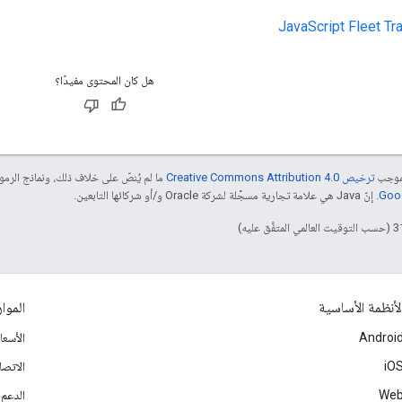
هل كان المحتوى مفيدًا؟
بموجب
ترخيص Creative Commons Attribution 4.0‏
ما لم يُنصّ على خلاف ذلك، ونماذج الر
. إنّ Java هي علامة تجارية مسجَّلة لشركة Oracle و/أو شركائها التابعين.
لأنظمة الأساسية
الموار
Androi
الأسع
iO
الاتصا
We
الدعم