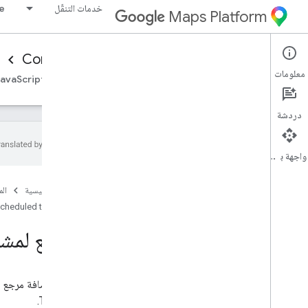
خدمات التنقّل
ne
Maps Platform
Consumer experience
Mobility Services
معلومات
نظرة عامة
حزمة تطوير البرامج (SDK) للمستهلكين المستندة إلى JavaScript
دردشة
واجهة برمجة التطبيقات
مرجع المهام المجدولة
الصفحة الرئيسية
ال
نظرة عامة
cheduled tasks
مرجع لمشار
Tracking.