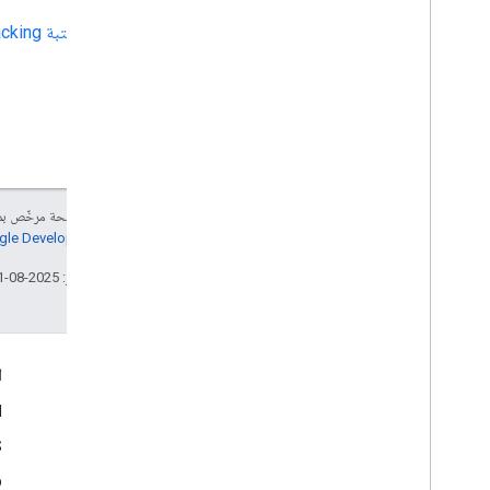
مكتبة JavaScript Fleet Tracking
إنّ محتوى هذه الصفحة مرخّص 
سياسات موقع Google Developers‏
تاريخ التعديل الأخير: 2025-08-31 (حسب التوقيت العالمي المتفَّق عليه)
مزيد من المعلومات
ا
الأسئلة الشائعة
d
مستكشف الإمكانات
S
أداة البحث عن أرقام تعريف الأماكن
b