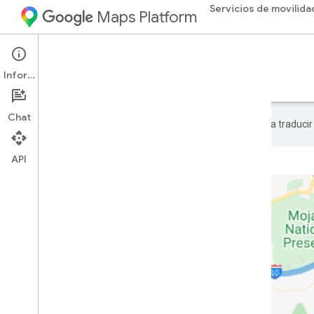
Servicios de movilida
Maps Platform
Mobility Services
Fleet Engine
Información
Comprender cómo usar Fleet Engine en tu empresa
Chat
Google utiliza tecnología de IA para traduci
API