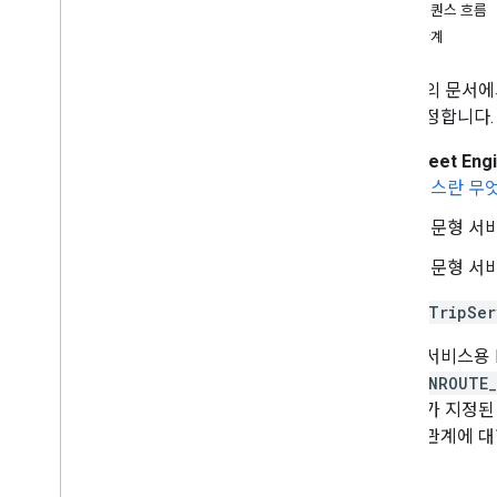
다중 목적지 경로 만들기
여행 시퀀스 흐름
연달아 재생되는 경로 만들기
다음 단계
공유 풀링 여행 만들기
이 섹션의 문서에
추가 리소스
다고 가정합니다.
Fleet Engine에서 직접 이동 데이터 검색
Fleet Eng
비스란 무
주문형 서
주문형 서
사용할
TripSer
주문형 서비스용 F
NEW
,
ENROUTE
적 위치가 지정된 
차량의 관계에 대