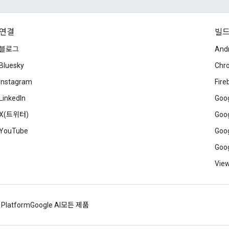
연결
빌
블로그
And
Bluesky
Chr
Instagram
Fire
LinkedIn
Goog
X(트위터)
Goog
YouTube
Goog
Goog
View
 Platform
Google AI
모든 제품