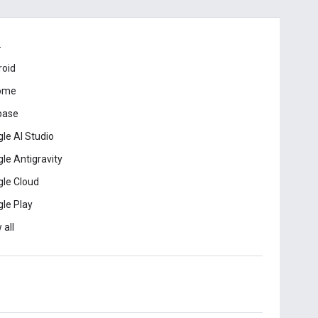
드
roid
ome
base
le AI Studio
le Antigravity
le Cloud
le Play
 all