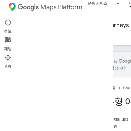
운송 서비스
F
Maps Platform
Mobility Services
Fleet Engine
Journeys
정보
개요
주문형 이동 관리
예약된 작업 관리하기
채팅
API
있을 수 있습니다.
Essentials
주문형 이동이란 무엇인가요?
홈
제품
Goog
단일 목적지 이동 만들기
이동 상태 업데이트 및 관리
주문형 
여행 검색
여행 삭제
이 페이지의 내용
기타 여행 유형
여행 수명