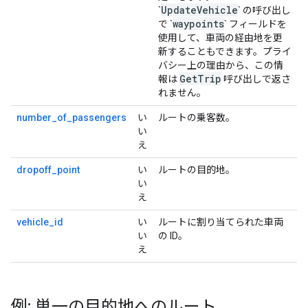
UpdateVehicle
`
` の呼び出し
waypoints
で `
` フィールドを
使用して、車両の経由地を更
新することもできます。プライ
バシー上の理由から、この情
GetTrip
報は
呼び出しで返さ
れません。
number_of_passengers
い
ルートの乗客数。
い
え
dropoff_point
い
ルートの目的地。
い
え
vehicle_id
い
ルートに割り当てられた車両
い
の ID。
え
例: 単一の目的地へのルート