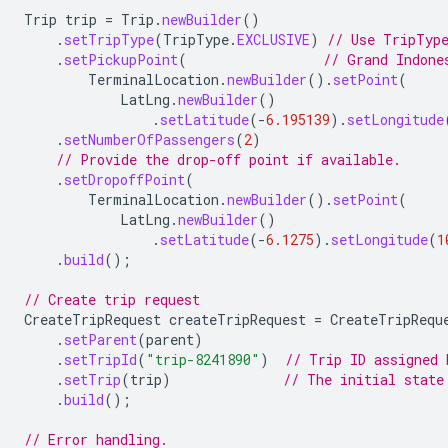
Trip
trip
=
Trip
.
newBuilder
()
.
setTripType
(
TripType
.
EXCLUSIVE
)
// Use TripType
.
setPickupPoint
(
// Grand Indone
TerminalLocation
.
newBuilder
().
setPoint
(
LatLng
.
newBuilder
()
.
setLatitude
(
-
6.195139
).
setLongitude
.
setNumberOfPassengers
(
2
)
// Provide the drop-off point if available.
.
setDropoffPoint
(
TerminalLocation
.
newBuilder
().
setPoint
(
LatLng
.
newBuilder
()
.
setLatitude
(
-
6.1275
).
setLongitude
(
1
.
build
();
// Create trip request
CreateTripRequest
createTripRequest
=
CreateTripRequ
.
setParent
(
parent
)
.
setTripId
(
"trip-8241890"
)
// Trip ID assigned 
.
setTrip
(
trip
)
// The initial state
.
build
();
// Error handling.