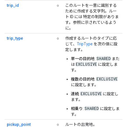
trip_id
○
このルートを一意に識別する
ために作成する文字列。ルー
ト ID には 特定の制限がありま
す。参照に示されているよう
に。
trip_type
○
作成するルートのタイプに応
じて、
TripType
を次の値に設
定します。
SHARED
単一の目的地
:
また
EXCLUSIVE
は
に設定しま
す。
EXCLUSIVE
複数の目的地
:
に設定します。
EXCLUSIVE
連続
:
に設定し
ます。
SHARED
相乗り
:
に設定しま
す。
pickup_point
○
ルートの出発地。