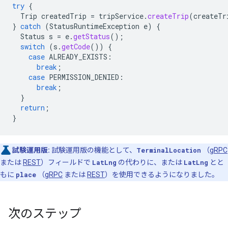
try
{
Trip
createdTrip
=
tripService
.
createTrip
(
createTr
}
catch
(
StatusRuntimeException
e
)
{
Status
s
=
e
.
getStatus
();
switch
(
s
.
getCode
())
{
case
ALREADY_EXISTS
:
break
;
case
PERMISSION_DENIED
:
break
;
}
return
;
}
試験運用版:
試験運用版の機能として、
TerminalLocation
（
gRPC
または
REST
）フィールドで
LatLng
の代わりに、または
LatLng
とと
もに
place
（
gRPC
または
REST
）を使用できるようになりました。
次のステップ