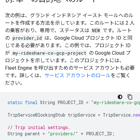
次の例は、グランド インドネシア イースト モールへのル
ートを作成する方法を示しています。このルートには 2 人
の乗客がおり、専用で、ステータスは
NEW
です。ルート
の
provider_id
は、Google Cloud プロジェクト ID と同
じである必要があります。この例では、プロジェクト ID
が
my-rideshare-co-gcp-project
の Google Cloud プ
ロジェクトを示しています。このプロジェクトには、
Fleet Engine を呼び出すためのサービス アカウントも必要
です。詳しくは、
サービス アカウントのロール
をご覧く
ださい。
static
final
String
PROJECT_ID
=
"my-rideshare-co-gc
TripServiceBlockingStub
tripService
=
TripService
.
ne
// Trip initial settings.
String
parent
=
"providers/"
+
PROJECT_ID
;