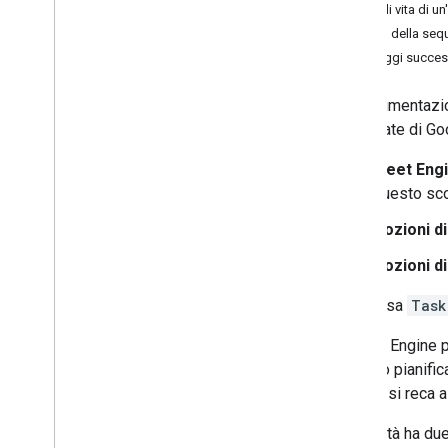
Gestisci l'avanzamento dell'attività
Ciclo di vita di un'
Aggiorna le attività relative al veicolo
Flusso della sequ
per la consegna
Passaggi succes
Aggiorna lo stato dell'arresto del
veicolo
La documentazion
Finalizza le attività
pianificate di G
Altre operazioni
Fleet Eng
Trovare le attività
questo sc
Gestire le spedizioni
Nozioni di
Nozioni di
La risorsa
Task
In Fleet Engine p
servizio pianific
veicolo si reca 
Un'attività ha du