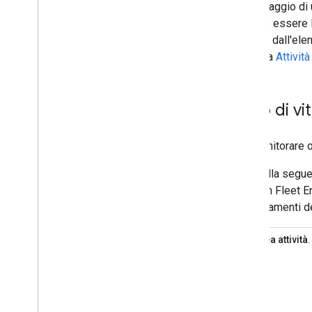
che il viaggio di
che può essere I
fermata dall'elen
consulta
Attività
Ciclo di vit
Per monitorare og
La tabella segue
di vita in Fleet 
aggiornamenti de
1
Crea attività
.