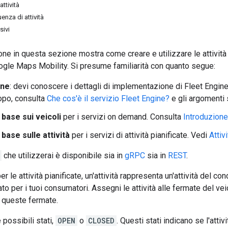
attività
enza di attività
sivi
e in questa sezione mostra come creare e utilizzare le attività pi
oogle Maps Mobility. Si presume familiarità con quanto segue:
ine
: devi conoscere i dettagli di implementazione di Fleet Engine
opo, consulta
Che cos'è il servizio Fleet Engine?
e gli argomenti 
 base sui veicoli
per i servizi on demand. Consulta
Introduzione 
 base sulle attività
per i servizi di attività pianificate. Vedi
Attiv
che utilizzerai è disponibile sia in
gRPC
sia in
REST
.
er le attività pianificate, un'attività rappresenta un'attività del
ato per i tuoi consumatori. Assegni le attività alle fermate del v
a queste fermate.
e possibili stati,
OPEN
o
CLOSED
. Questi stati indicano se l'att