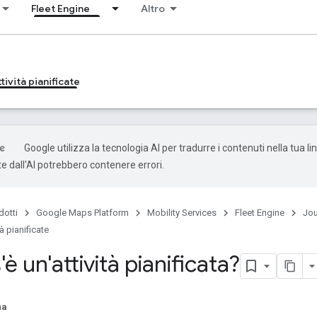
Fleet Engine
Altro
tività pianificate
Google utilizza la tecnologia AI per tradurre i contenuti nella tua li
e dall'AI potrebbero contenere errori.
dotti
Google Maps Platform
Mobility Services
Fleet Engine
Jou
tà pianificate
è un'attività pianificata?
na