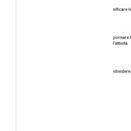
2
Pianificare le
3
Aggiornare 
dell'attività.
4
Condividere 