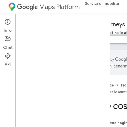
Servizi di mobilità
Maps Platform
Mobility Services
Fleet Engine
Journeys
Info
Panoramica
Gestire le corse on demand
Gestire le at
Chat
API
traduzioni generat
Giochi essenziali
Che cos'è un'attività pianificata?
Home page
Pro
Creare attività di spedizione
Gestire le attivi
Crea altri tipi di attività
Crea attività in batch
Che cos'
Configura le attività
Elimina attività
Su questa pagi