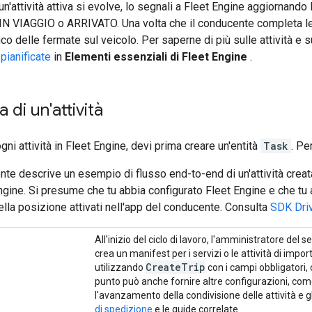
 un'attività attiva si evolve, lo segnali a Fleet Engine aggiornando 
N VIAGGIO o ARRIVATO. Una volta che il conducente completa le at
co delle fermate sul veicolo. Per saperne di più sulle attività e s
 pianificate
in
Elementi essenziali di Fleet Engine
.
a di un'attività
ni attività in Fleet Engine, devi prima creare un'entità
Task
. Pe
nte descrive un esempio di flusso end-to-end di un'attività creata 
Engine. Si presume che tu abbia configurato Fleet Engine e che tu ab
lla posizione attivati nell'app del conducente. Consulta
SDK Drive
All'inizio del ciclo di lavoro, l'amministratore del s
crea un manifest per i servizi o le attività di import
Create
Trip
utilizzando
con i campi obbligatori, c
punto può anche fornire altre configurazioni, com
l'avanzamento della condivisione delle attività e gl
di spedizione
e le guide correlate.