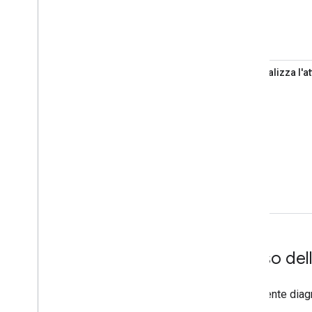
5
Finalizza l'at
Flusso del
Il seguente diagr