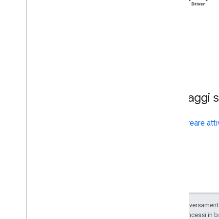
Passaggi s
Creare atti
Salvo quando diversamente 
codice sono concessi in b