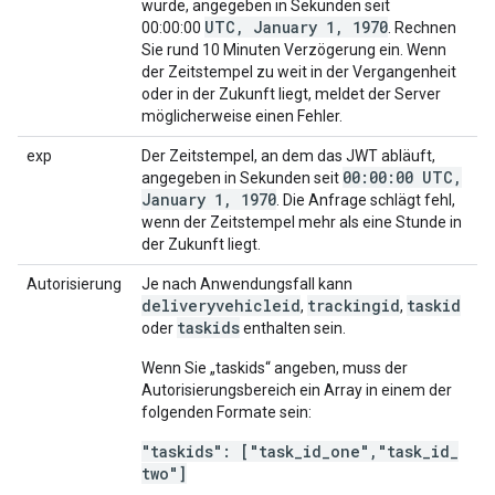
wurde, angegeben in Sekunden seit
UTC, January 1, 1970
00:00:00
. Rechnen
Sie rund 10 Minuten Verzögerung ein. Wenn
der Zeitstempel zu weit in der Vergangenheit
oder in der Zukunft liegt, meldet der Server
möglicherweise einen Fehler.
exp
Der Zeitstempel, an dem das JWT abläuft,
00:00:00 UTC,
angegeben in Sekunden seit
January 1, 1970
. Die Anfrage schlägt fehl,
wenn der Zeitstempel mehr als eine Stunde in
der Zukunft liegt.
Autorisierung
Je nach Anwendungsfall kann
deliveryvehicleid
trackingid
taskid
,
,
taskids
oder
enthalten sein.
Wenn Sie „taskids“ angeben, muss der
Autorisierungsbereich ein Array in einem der
folgenden Formate sein:
"taskids": ["task
_
id
_
one"
,
"task
_
id
_
two"]