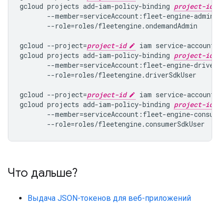
gcloud projects add-iam-policy-binding 
project-id
       --member=serviceAccount:fleet-engine-admin@
       --role=roles/fleetengine.ondemandAdmin

gcloud --project=
project-id
 iam service-accounts
gcloud projects add-iam-policy-binding 
project-id
       --member=serviceAccount:fleet-engine-driver
       --role=roles/fleetengine.driverSdkUser

gcloud --project=
project-id
 iam service-accounts
gcloud projects add-iam-policy-binding 
project-id
       --member=serviceAccount:fleet-engine-consum
Что дальше?
Выдача JSON-токенов для веб-приложений