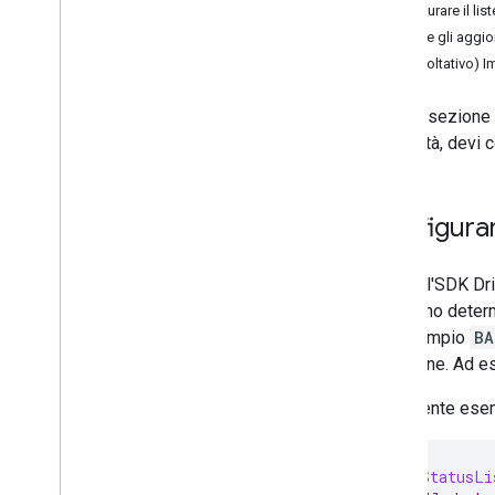
Configurare il lis
Inizializza l'SDK Driver
Attivare gli aggi
(Facoltativo) I
Configurazione del veicolo
Prepara il veicolo
Questa sezione m
Disattiva aggiornamenti sulla posizione
un'attività, devi
Guide alla migrazione
Guida alla migrazione all'SDK Android
Driver 6
.
0
Configurare
Guida alla migrazione dell'SDK Android
Driver 5
.
0
Poiché l'SDK Dri
Guida alla migrazione dell'SDK Driver
per Android 4
.
0
verificano deter
(ad esempio
BA
Norme e termini
posizione. Ad es
Prepararsi per i requisiti relativi alle
informative sui dati di Google Play
Il seguente ese
class
MyStatusLi