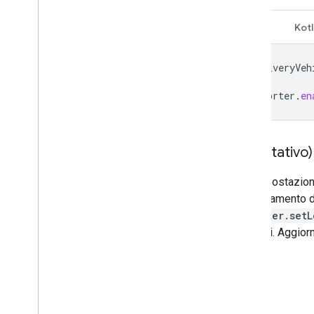
Java
Kotl
DeliveryVeh
reporter
.
en
(Facoltativo
Per impostazione
aggiornamento de
reporter.set
secondi. Aggiorn