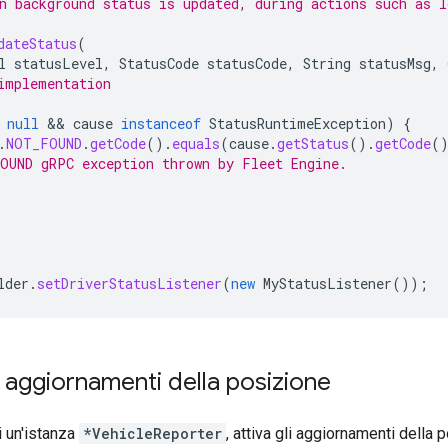
n background status is updated, during actions such as l
dateStatus
(
l
statusLevel
,
StatusCode
statusCode
,
String
statusMsg
,
implementation
null
 && 
cause
instanceof
StatusRuntimeException
)
{
.
NOT_FOUND
.
getCode
().
equals
(
cause
.
getStatus
().
getCode
(
OUND gRPC exception thrown by Fleet Engine.
lder
.
setDriverStatusListener
(
new
MyStatusListener
());
li aggiornamenti della posizione
i un'istanza
*VehicleReporter
, attiva gli aggiornamenti della