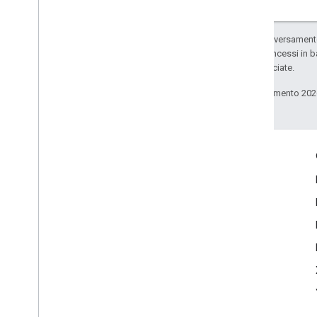
Salvo quando diversamente 
codice sono concessi in b
delle sue consociate.
Ultimo aggiornamento 202
Coinvolgi
Google Developer Program
Google Developer Groups
Google Developer Experts
Accelerators
Google Cloud & NVIDIA