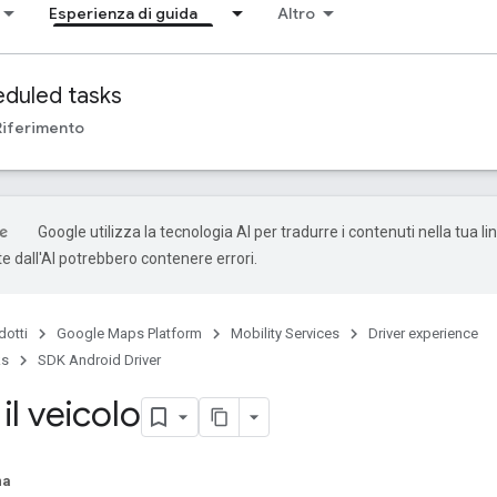
Esperienza di guida
Altro
duled tasks
Riferimento
Google utilizza la tecnologia AI per tradurre i contenuti nella tua li
e dall'AI potrebbero contenere errori.
dotti
Google Maps Platform
Mobility Services
Driver experience
ks
SDK Android Driver
il veicolo
na