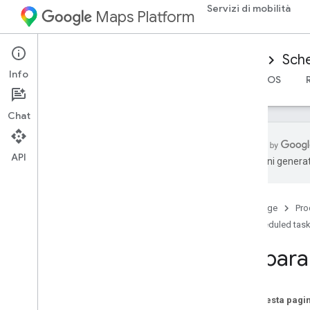
Servizi di mobilità
Maps Platform
Mobility Services
Driver experience
Sche
Info
Panoramica
SDK Android Driver
SDK Driver iOS
Chat
API
traduzioni generat
Configura l'SDK Android Driver
Scarica l'SDK Driver
Home page
Pro
Configurare un progetto nella console
Google Cloud
Scheduled tas
Prepara 
Nozioni di base sull'integrazione
dell'SDK
Dichiarazione di dipendenze
Su questa pagi
Recupera token di autorizzazione