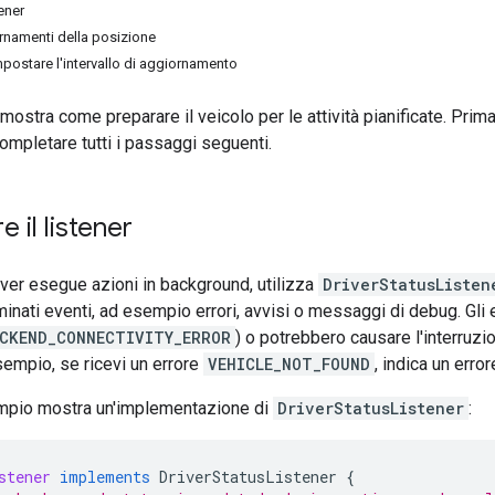
tener
ornamenti della posizione
mpostare l'intervallo di aggiornamento
ostra come preparare il veicolo per le attività pianificate. Prim
 completare tutti i passaggi seguenti.
 il listener
ver esegue azioni in background, utilizza
DriverStatusListen
minati eventi, ad esempio errori, avvisi o messaggi di debug. Gli 
CKEND_CONNECTIVITY_ERROR
) o potrebbero causare l'interruzi
empio, se ricevi un errore
VEHICLE_NOT_FOUND
, indica un erro
mpio mostra un'implementazione di
DriverStatusListener
:
stener
implements
DriverStatusListener
{