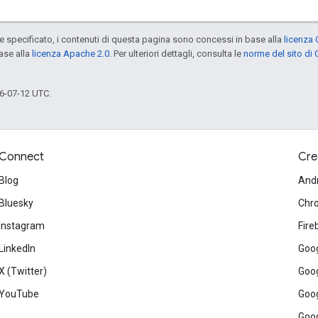
specificato, i contenuti di questa pagina sono concessi in base alla
licenza 
ase alla
licenza Apache 2.0
. Per ulteriori dettagli, consulta le
norme del sito di
6-07-12 UTC.
Connect
Cre
Blog
And
Bluesky
Chr
Instagram
Fire
LinkedIn
Goog
X (Twitter)
Goog
YouTube
Goog
Goog