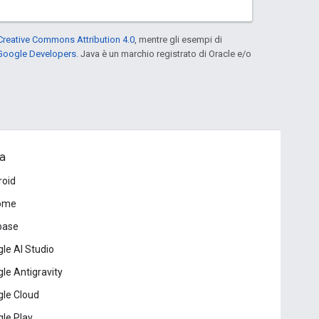
Creative Commons Attribution 4.0
, mentre gli esempi di
 Google Developers
. Java è un marchio registrato di Oracle e/o
a
roid
ome
base
le AI Studio
le Antigravity
le Cloud
le Play