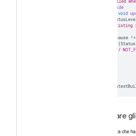
/** Called whe
@Override
public
void
up
StatusLeve
// Existing 
if
(
cause
!=
if
(
Status
// NOT_F
}
}
}
}
DriverContextBui
Attivare g
Una volta che ha