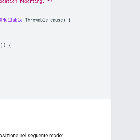
ocation reporting. */
@Nullable
Throwable
cause
)
{
)))
{
 posizione nel seguente modo: