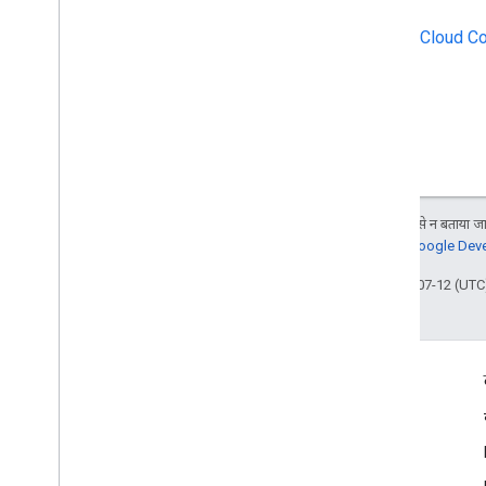
Google Cloud Cons
जब तक कुछ अलग से न बताया जाए
जानकारी के लिए,
Google Devel
आखिरी बार 2026-07-12 (UTC)
दर्शकों की दिलचस्पी से जुड़े आंकड़े
Google Developer Program
Google Developer Groups