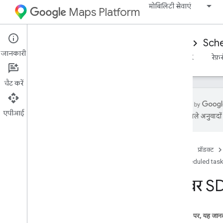
मोबिलिटी सेवाएं
Maps Platform
Mobility Services
Driver experience
Sche
जानकारी
खास जानकारी
Android ड्राइवर SDK
iOS ड्राइवर SDK
रेफ़
चैट करें
एपीआई
एआई से मिले अनुवादों म
Android ड्राइवर SDK टूल सेट अप करना
ड्राइवर SDK टूल पाएं
होम पेज
प्रॉडक्ट
Google Cloud Console प्रोजेक्ट को
कॉन्फ़िगर करना
Scheduled tas
ड्राइवर S
SDK टूल के इंटिग्रेशन से जुड़ी बुनियादी बातें
डिपेंडेंसी का एलान करें
अनुमति वाले टोकन पाएं
इस पेज पर, यह जानक
ड्राइवर SDK शुरू करें