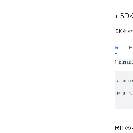
Driver SD
Driver SDK के वर्
Gradle
M
अपनी
build
repositorie
...
google
(
}
आगे क्या कर