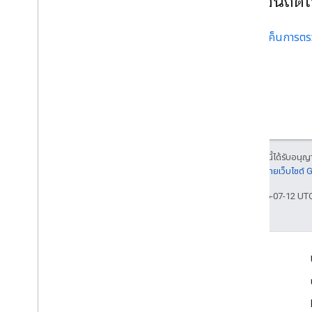
ขั้นตอนถัด
สร้างโทเค็นการตร
เนื้อหาของหน้าเว็บนี้ได้รับอนุ
รายละเอียดที่
นโยบายเว็บไซต์
อัปเดตล่าสุด 2026-07-12 UT
เข้าร่วม
Google Developer Program
Google Developer Groups