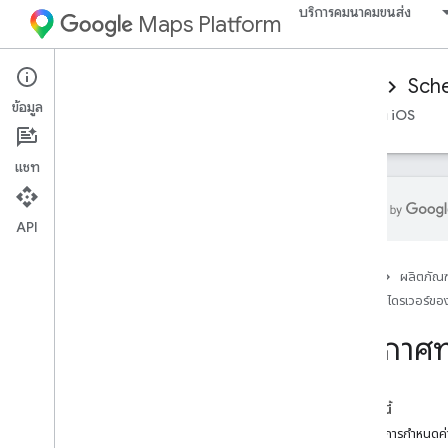
บริการคมนาคมขนส่ง
Maps Platform
Mobility Services
Driver experience
Sche
ข้อมูล
ภาพรวม
SDK ไดรเวอร์ของ Android
SDK ไดรเวอร์ของ iOS
แชท
API
ตั้งค่า Android Driver SDK
หน้าแรก
ผลิตภัณฑ
ดาวน์โหลด Driver SDK
SDK ไดรเวอร์ขอ
กำหนดค่าโปรเจ็กต์ Google Cloud Console
ประกาศ
ข้อมูลเบื้องต้นเกี่ยวกับการผสานรวม SDK
ประกาศทรัพยากร Dependency
รับโทเค็นการให้สิทธิ์
ในหน้านี้
เริ่มต้น SDK ของไดรเวอร์
อัปเดตการกำหนดค่