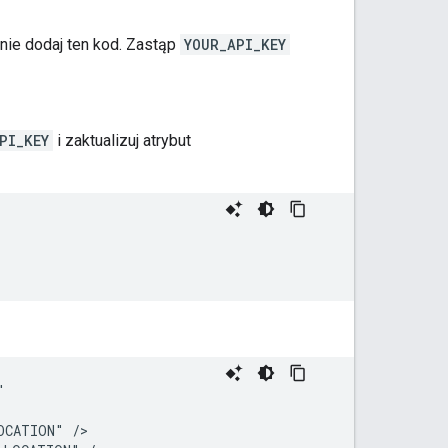
pnie dodaj ten kod. Zastąp
YOUR_API_KEY
PI_KEY
i zaktualizuj atrybut


CATION" />
