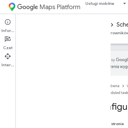
Usługi mobilne
Maps Platform
Mobility Services
Driver experience
Sche
Informacje
Przegląd
Android Driver SDK
pakiet SDK sterowników
Czat
Interfejs API
Tłumaczenia wyge
Konfigurowanie pakietu Android
Driver SDK
Pobierz pakiet SDK sterowników
Strona główna
Konfigurowanie projektu w Google
Scheduled tas
Cloud Console
Konfigu
Podstawowe informacje o
integracji pakietu SDK
Deklarowanie zależności
Na tej stronie