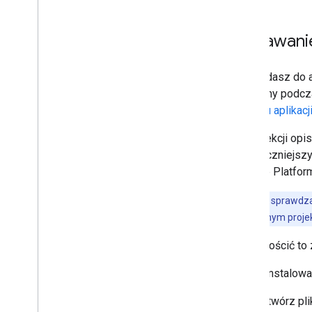
Dodawanie 
Gdy dodasz do ap
uzyskany podcza
projektu aplikacj
W tej sekcji opi
bezpieczniejszy
artykule Platfo
Ważne:
nie sprawdzaj
katalogu głównym projekt
Aby uprościć to
Aby zainstalować
Otwórz pl