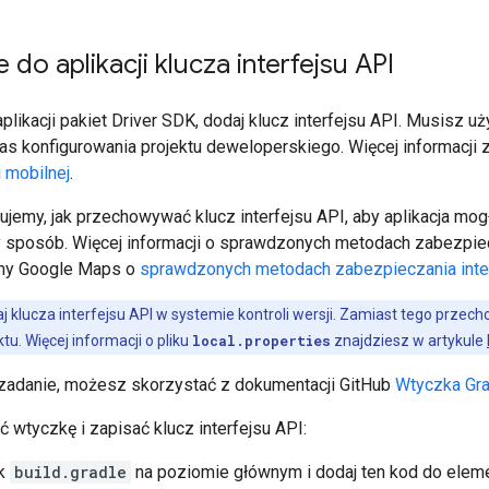
do aplikacji klucza interfejsu API
likacji pakiet Driver SDK, dodaj klucz interfejsu API. Musisz uży
s konfigurowania projektu deweloperskiego. Więcej informacji 
i mobilnej
.
sujemy, jak przechowywać klucz interfejsu API, aby aplikacja m
 sposób. Więcej informacji o sprawdzonych metodach zabezpiec
rmy Google Maps o
sprawdzonych metodach zabezpieczania inte
 klucza interfejsu API w systemie kontroli wersji. Zamiast tego przech
u. Więcej informacji o pliku
local.properties
znajdziesz w artykule
 zadanie, możesz skorzystać z dokumentacji GitHub
Wtyczka Gra
 wtyczkę i zapisać klucz interfejsu API:
ik
build.gradle
na poziomie głównym i dodaj ten kod do elem