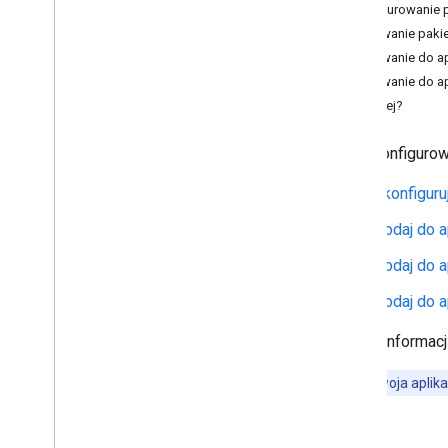
Uzyskaj tokeny autoryzacji
Konfigurowanie p
Zainicjuj pakiet SDK sterowników
Dodawanie pakiet
Dodawanie do apli
Konfiguracja pojazdu
Dodawanie do apl
Przygotuj pojazd
Co dalej?
Wyłącz aktualizacje lokalizacji
Aby skonfigurow
Przewodniki po migracji
Skonfiguruj
Przewodnik po migracji z Android
Driver SDK 6
.
0
Dodaj do a
Przewodnik po migracji pakietu
Android Driver SDK 5
.
0
Dodaj do ap
Przewodnik po pakiecie Android Driver
SDK 4
.
0
Dodaj do a
Zasady i warunki
Więcej informacj
Przygotowanie do wymagań Google
Play dotyczących ujawniania informacji
Uwaga:
Twoja aplika