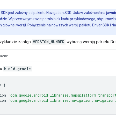
r SDK jest zależny od pakietu Navigation SDK. Ustaw zależność na
jawni
zie. W przeciwnym razie pomiń blok kodu przykładowego, aby umożliwi
 głównej wersji. Połączenie najnowszych wersji pakietu Driver SDK i 
zykładzie zastąp
VERSION_NUMBER
wybraną wersją pakietu Dri
aven
ku
build.gradle
:
s
{
ion
'com.google.android.libraries.mapsplatform.transpor
ion
'com.google.android.libraries.navigation:navigation