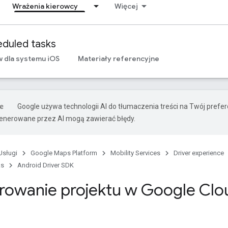
Wrażenia kierowcy
Więcej
duled tasks
 dla systemu iOS
Materiały referencyjne
Google używa technologii AI do tłumaczenia treści na Twój prefe
nerowane przez AI mogą zawierać błędy.
Usługi
Google Maps Platform
Mobility Services
Driver experience
ks
Android Driver SDK
rowanie projektu w Google Clo