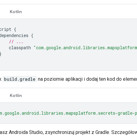
Kotlin
cript
{
dependencies
{
// ...
classpath
"com.google.android.libraries.mapsplatfor
}
ik
build.gradle
na poziomie aplikacji i dodaj ten kod do elem
Kotlin
m.google.android.libraries.mapsplatform.secrets-gradle-
asz Androida Studio, zsynchronizuj projekt z Gradle. Szczegóło