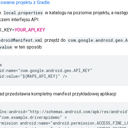
owanie projektu z Gradle
.
ik
local.properties
w katalogu na poziomie projektu, a nastę
zem interfejsu API.
I_KEY=
YOUR_API_KEY
ndroidManifest.xml
przejdź do
com.google.android.geo.A
value
w ten sposób:


id:name="com.google.android.geo.API_KEY"

ad przedstawia kompletny manifest przykładowej aplikacji:
lns:android="http://schemas.android.com/apk/res/android"
"com.example.driverapidemo" >

rmission android:name="android.permission.ACCESS_FINE_LO