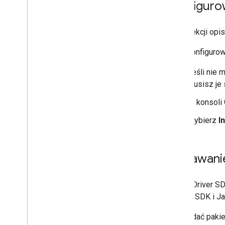
Konfigurow
W tej sekcji opi
Aby skonfigurowa
Jeśli nie 
musisz je 
W konsoli 
Wybierz
I
Dodawanie 
Pakiet Driver S
pakietu SDK i J
Aby dodać pakiet