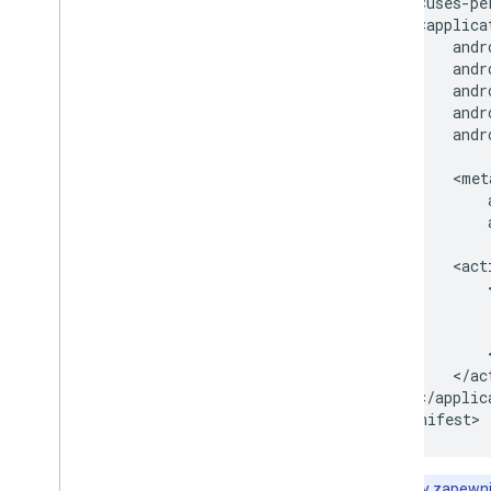
        <uses-pe
        <applicat
            andr
            andr
            andr
            andr
            andr
            <meta
                
                
            <act
                
                
                
                
            </act
        </applica
Uwaga:
aby zapewnić