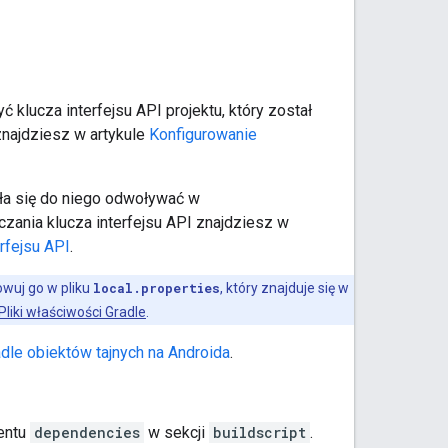
ć klucza interfejsu API projektu, który został
znajdziesz w artykule
Konfigurowanie
ogła się do niego odwoływać w
zania klucza interfejsu API znajdziesz w
rfejsu API
.
owuj go w pliku
local.properties
, który znajduje się w
Pliki właściwości Gradle
.
dle obiektów tajnych na Androida
.
entu
dependencies
w sekcji
buildscript
.