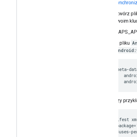
Synchroniz
Otwórz pl
swoim kluc
MAPS_AP
W pliku
A
android:
       <meta-data
           andro
Poniższy przykł
    <manifest xm
        package=
        <uses-pe