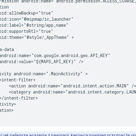
rmission android:name="android.permission.ACCESS_COARSE_
ion

oid:allowBackup="true"

oid:icon="@mipmap/ic_launcher"

oid:label="@string/app_name"

oid:supportsRtl="true"

oid:theme="@style/_AppTheme" >

-data

android:name="com.google.android.geo.API_KEY"

android:value="${MAPS_API_KEY}" />

ivity android:name=".MainActivity" >

<intent-filter>

    <action android:name="android.intent.action.MAIN" />
    <category android:name="android.intent.category.LAUN
</intent-filter>

ivity>

tion>

 jak najlepsze wrażenia z nawigacji, kierowca powinien przyznać te up