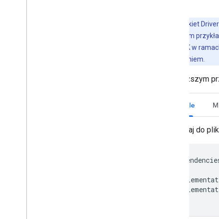
Maven.
Uwaga:
pakiet Drive
pokazano w tym przykład
Navigation SDK w ramach
ich udostępnieniem.
W poniższym pr
Gradle
M
Dodaj do pli
dependencie
...
implementat
implementat
}