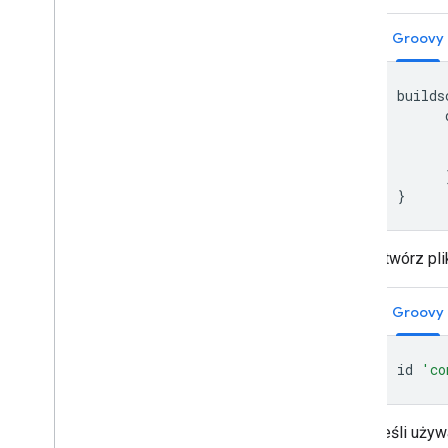
Groovy
builds
}
Otwórz pl
Groovy
id
'co
Jeśli używ