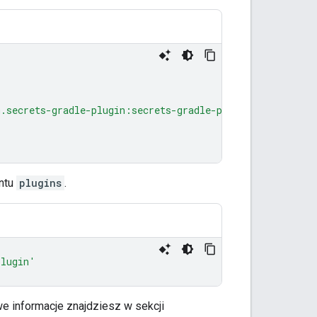
m.secrets-gradle-plugin:secrets-gradle-plugin:2.0.0"
entu
plugins
.
plugin'
we informacje znajdziesz w sekcji