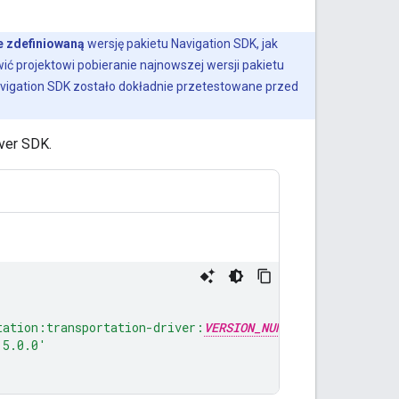
e zdefiniowaną
wersję pakietu Navigation SDK, jak
ć projektowi pobieranie najnowszej wersji pakietu
Navigation SDK zostało dokładnie przetestowane przed
ver SDK.
tation:transportation-driver:
VERSION_NUMBER
'
:5.0.0'