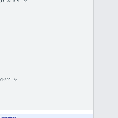
LOCATION" />



CHER" />

rawnienia: