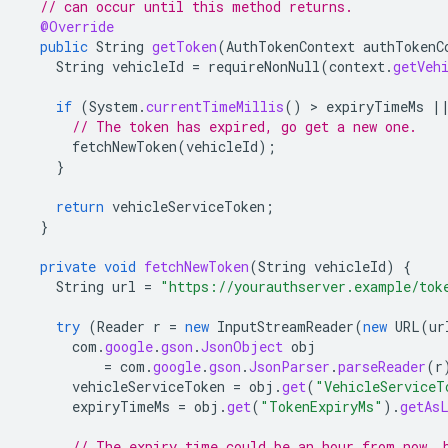
// can occur until this method returns.
@Override
public
String
getToken
(
AuthTokenContext
authTokenC
String
vehicleId
=
requireNonNull
(
context
.
getVeh
if
(
System
.
currentTimeMillis
()
 > 
expiryTimeMs
|
// The token has expired, go get a new one.
fetchNewToken
(
vehicleId
);
}
return
vehicleServiceToken
;
}
private
void
fetchNewToken
(
String
vehicleId
)
{
String
url
=
"https://yourauthserver.example/tok
try
(
Reader
r
=
new
InputStreamReader
(
new
URL
(
ur
com
.
google
.
gson
.
JsonObject
obj
=
com
.
google
.
gson
.
JsonParser
.
parseReader
(
r
vehicleServiceToken
=
obj
.
get
(
"VehicleServiceT
expiryTimeMs
=
obj
.
get
(
"TokenExpiryMs"
).
getAs
// The expiry time could be an hour from now, 