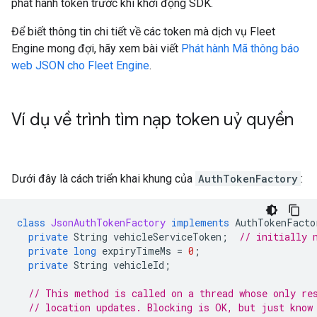
phát hành token trước khi khởi động SDK.
Để biết thông tin chi tiết về các token mà dịch vụ Fleet
Engine mong đợi, hãy xem bài viết
Phát hành Mã thông báo
web JSON cho Fleet Engine
.
Ví dụ về trình tìm nạp token uỷ quyền
Dưới đây là cách triển khai khung của
AuthTokenFactory
:
class
JsonAuthTokenFactory
implements
AuthTokenFacto
private
String
vehicleServiceToken
;
// initially 
private
long
expiryTimeMs
=
0
;
private
String
vehicleId
;
// This method is called on a thread whose only re
// location updates. Blocking is OK, but just know