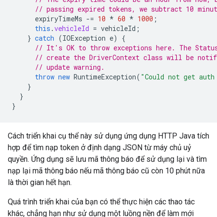
// passing expired tokens, we subtract 10 minu
expiryTimeMs
-=
10
*
60
*
1000
;
this
.
vehicleId
=
vehicleId
;
}
catch
(
IOException
e
)
{
// It's OK to throw exceptions here. The Statu
// create the DriverContext class will be notif
// update warning.
throw
new
RuntimeException
(
"Could not get auth
}
}
}
Cách triển khai cụ thể này sử dụng ứng dụng HTTP Java tích
hợp để tìm nạp token ở định dạng JSON từ máy chủ uỷ
quyền. Ứng dụng sẽ lưu mã thông báo để sử dụng lại và tìm
nạp lại mã thông báo nếu mã thông báo cũ còn 10 phút nữa
là thời gian hết hạn.
Quá trình triển khai của bạn có thể thực hiện các thao tác
khác, chẳng hạn như sử dụng một luồng nền để làm mới