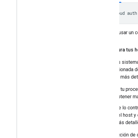
Debes usar un c
Configura tus 
Para los sistema
proporcionada de
obtener más deta
Si tu proc
obtener má
De lo cont
del host 
más detall
La dirección de 