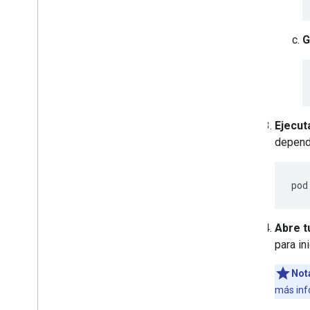
G
Ejecut
depend
pod
Abre t
para in
Not
más inf