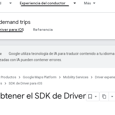
d
Experiencia del conductor
Más
demand trips
river para iOS
Referencia
Google utiliza tecnología de IA para traducir contenido a tu idioma
izadas con IA pueden contener errores.
Productos
Google Maps Platform
Mobility Services
Driver experi
ps
SDK de Driver para iOS
tener el SDK de Driver