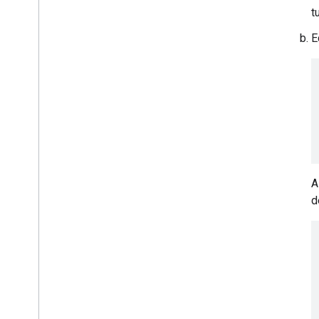
t
E
A
d