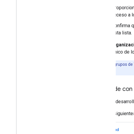
Proporcion
acceso a l
Confirma q
esta lista.
Si tu organiza
electrónico de l
Nota:
Los grupos de
Workspace.
Accede con 
Para el desarrol
En los siguient
gcloud