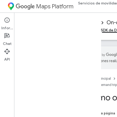
Servicios de movilida
Maps Platform
Mobility Services
Driver experience
On-
Información
Descripción general
SDK de Android Driver
SDK de D
Chat
API
traducciones real
Cómo configurar el SDK del
controlador para i
OS
Cómo obtener el SDK de Driver
Página principal
Configura un proyecto de la consola de
On-demand tri
Google Cloud
Cómo ob
Versiones
Conceptos básicos de la
integración del SDK
En esta página