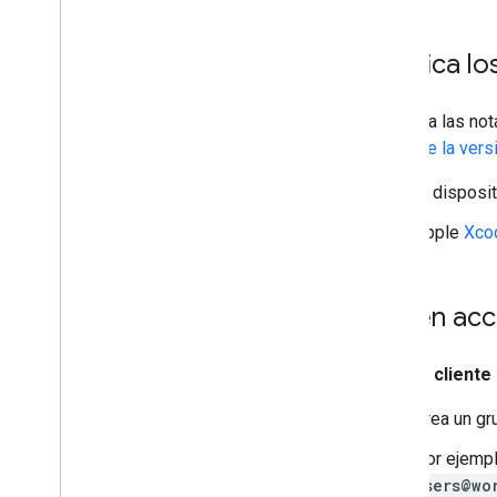
Verifica l
Consulta las not
notas de la vers
El disposi
Apple
Xco
Obtén acc
Si eres client
Crea un gr
Por ejempl
users@wo