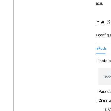
Workspace.
Obtén el S
Instala y configu
CocoaPods
Instal
sud
Para ob
Crea u
C