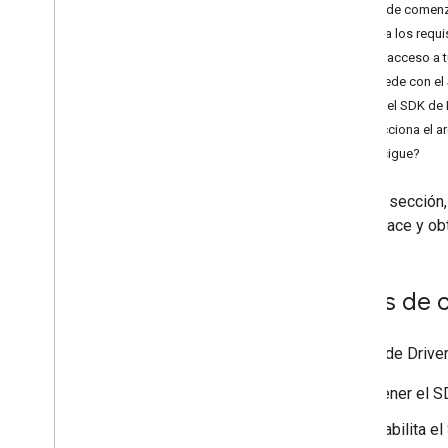
Obtener tokens de autorización
Antes de comen
Inicializa el SDK del controlador
Verifica los requ
Obtén acceso a 
Configuración del vehículo
Accede con el
Prepara el vehículo
Obtén el SDK de 
Establece el destino del vehículo
.
Inspecciona el a
Inhabilitar las actualizaciones de
¿Qué sigue?
ubicación
Solucionar errores
En esta sección,
Workspace y obt
Antes de 
El SDK de Driver
Tener el S
Habilita e