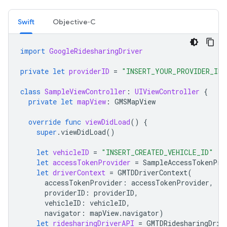
Swift
Objective‑C
import
GoogleRidesharingDriver
private
let
providerID
=
"INSERT_YOUR_PROVIDER_ID"
class
SampleViewController
:
UIViewController
{
private
let
mapView
:
GMSMapView
override
func
viewDidLoad
()
{
super
.
viewDidLoad
()
let
vehicleID
=
"INSERT_CREATED_VEHICLE_ID"
let
accessTokenProvider
=
SampleAccessTokenPro
let
driverContext
=
GMTDDriverContext
(
accessTokenProvider
:
accessTokenProvider
,
providerID
:
providerID
,
vehicleID
:
vehicleID
,
navigator
:
mapView
.
navigator
)
let
ridesharingDriverAPI
=
GMTDRidesharingDriv