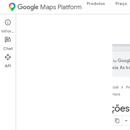
Produtos
Preço
Maps Platform
Web Services
Geolocation API
Informações
Guias
Recursos
Chat
API
preferência. As t
Suporte
Opções de suporte
Página inicial
Pr
Perguntas frequentes sobre o Maps
Recursos
Fique por dentro
Opções 
Práticas recomendadas
Práticas recomendadas para serviços
da Web