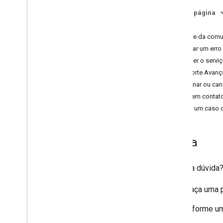
Faturamento e monitoramento
Nesta página
Uso e faturamento
Ajuda
Relatórios e monitoramento
Suporte da comu
Informar um erro
Políticas e termos
Escolher o servi
Políticas e atribuições
Suporte Avan
Termos de Serviço
Assinar ou can
Entrar em conta
Criar um caso 
Ajuda
Ficou na dúvida
Faça uma 
Informe um