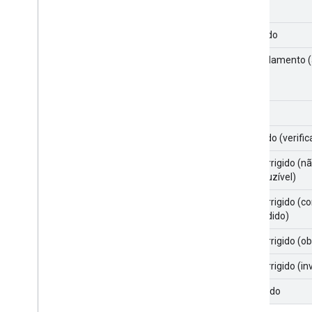
Novo
Atribuído
Em andamento (
Fixo
Corrigido (verifi
Não corrigido (n
reproduzível)
Não corrigido (
pretendido)
Não corrigido (ob
Não corrigido (in
Duplicado