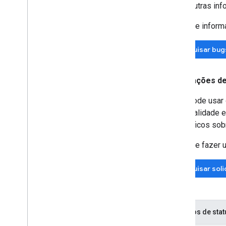
Outras inf
Antes de informar
Pesquisar bug
Solicitações d
Você pode usar o
funcionalidade e
específicos sob
Antes de fazer u
Pesquisar soli
Códigos de stat