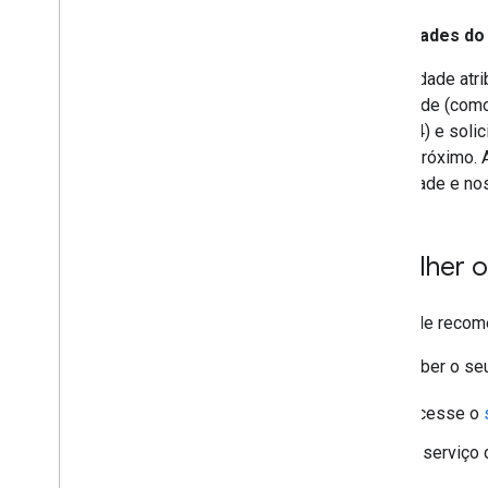
Prioridades do
A prioridade atr
prioridade (com
P3 e P4) e soli
futuro próximo.
viabilidade e no
Escolher o
O Google recome
Para saber o seu
Acesse o
O serviço 