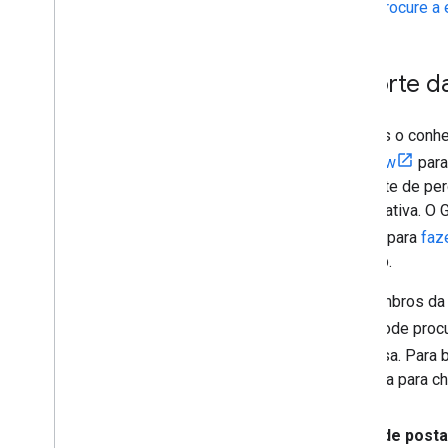
Procure a 
Suporte d
Usamos o conhe
Overflow
para
é um site de pe
colaborativa. O 
Google para
faz
seu app.
Os membros da e
Você pode procu
pesquisa. Para 
pergunta para c
Antes de posta