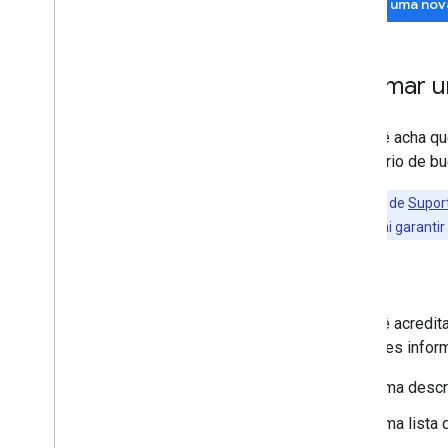
Fazer uma nov
Informar u
Se você acha qu
formulário de bu
Os clientes de
Supor
Tracker. Isso vai garant
Bugs
Se você acredita
seguintes infor
Uma descr
Uma lista 