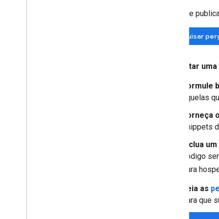
Antes de publica
Pesquisar per
Ao postar uma
Formule 
aquelas qu
Forneça o
snippets d
Inclua um
código sem
para hospe
Leia as
pe
para que s