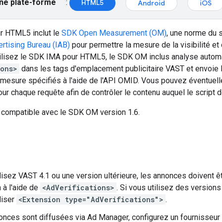
ne plate-forme
:
HTML5
Android
iOS
r HTML5 inclut le
SDK Open Measurement (OM)
, une norme du 
ertising Bureau (IAB)
pour permettre la mesure de la visibilité et d
ilisez le SDK IMA pour HTML5, le SDK OM inclus analyse automa
ions>
dans les tags d'emplacement publicitaire VAST et envoie l
mesure spécifiés à l'aide de l'API OMID. Vous pouvez éventuell
r chaque requête afin de contrôler le contenu auquel le script d
compatible avec le SDK OM version 1.6.
ilisez VAST 4.1 ou une version ultérieure, les annonces doivent ê
n à l'aide de
<AdVerifications>
. Si vous utilisez des version
liser
<Extension type="AdVerifications">
.
onces sont diffusées via Ad Manager, configurez un fournisseur d