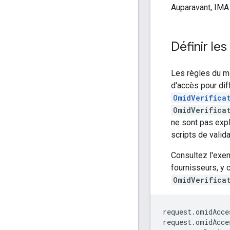
Auparavant, IMA
Définir l
Les règles du m
d'accès pour dif
OmidVerifica
OmidVerifica
ne sont pas expl
scripts de vali
Consultez l'exem
fournisseurs, y
OmidVerifica
request
.
omidAcce
request
.
omidAcce