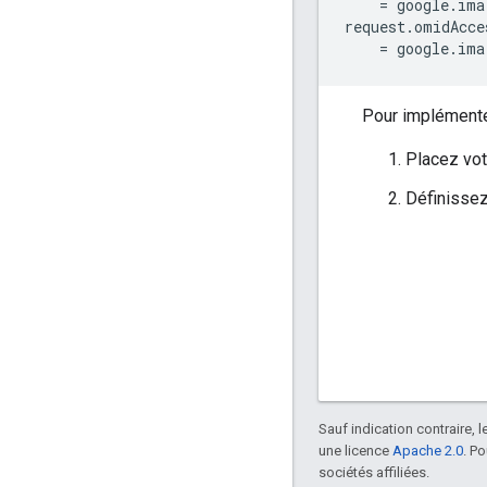
=
google
.
ima
request
.
omidAcce
=
google
.
ima
Pour implément
Placez vot
Définisse
Sauf indication contraire, 
une licence
Apache 2.0
. P
sociétés affiliées.