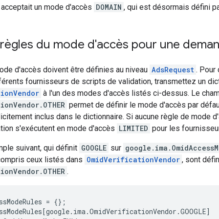
 acceptait un mode d'accès
DOMAIN
, qui est désormais défini 
es règles du mode d'accès pour une dema
ode d'accès doivent être définies au niveau
AdsRequest
. Pour
férents fournisseurs de scripts de validation, transmettez un di
tionVendor
à l'un des modes d'accès listés ci-dessus. Le cha
tionVendor.OTHER
permet de définir le mode d'accès par défau
icitement inclus dans le dictionnaire. Si aucune règle de mode d'
dation s'exécutent en mode d'accès
LIMITED
pour les fournisseu
ple suivant, qui définit
GOOGLE
sur
google.ima.OmidAccessM
 compris ceux listés dans
OmidVerificationVendor
, sont défi
tionVendor.OTHER
.
ssModeRules
=
{};
ssModeRules
[
google
.
ima
.
OmidVerificationVendor
.
GOOGLE
]