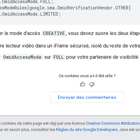
.
OmidAccessMode
.
FULL
;
ssModeRules
[
google
.
ima
.
OmidVerificationVendor
.
OTHER
]
.
OmidAccessMode
.
LIMITED
;
er le mode d'accès
CREATIVE
, vous devez suivre les deux étap
re lecteur vidéo dans un iFrame sécurisé, isolé du reste de votre
z
OmidAccessMode
sur
FULL
pour votre partenaire de visibilité.
Ce contenu vous a-t-il été utile ?
Envoyer des commentaires
le contenu de cette page est régi par une licence
Creative Commons Attribution
our en savoir plus, consultez les
Règles du site Google Developers
. Java est 