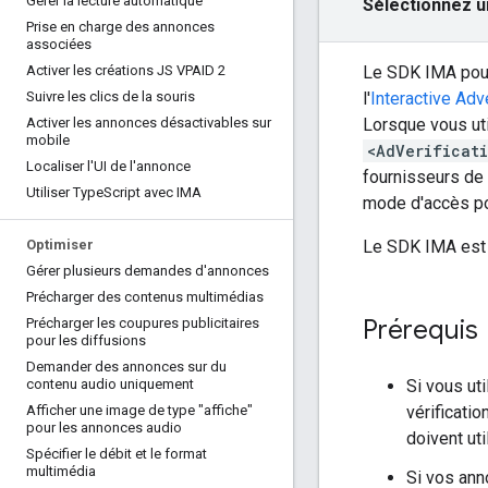
Gérer la lecture automatique
Sélectionnez u
Prise en charge des annonces
associées
Le SDK IMA pou
Activer les créations JS VPAID 2
l'
Interactive Adv
Suivre les clics de la souris
Lorsque vous ut
Activer les annonces désactivables sur
mobile
<AdVerificat
Localiser l'UI de l'annonce
fournisseurs de 
Utiliser Type
Script avec IMA
mode d'accès pou
Le SDK IMA est 
Optimiser
Gérer plusieurs demandes d'annonces
Précharger des contenus multimédias
Prérequis
Précharger les coupures publicitaires
pour les diffusions
Demander des annonces sur du
Si vous ut
contenu audio uniquement
vérificatio
Afficher une image de type "affiche"
pour les annonces audio
doivent uti
Spécifier le débit et le format
multimédia
Si vos ann