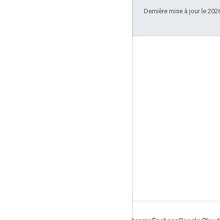
Dernière mise à jour le 202
Échanger
Google Developer Program
Google Developer Groups
Google Developer Experts
Accelerators
Google Cloud & NVIDIA