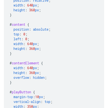
position
:
relative
;
width
:
640
px
;
height
:
360
px
;
}
#
content
{
position
:
absolute
;
top
:
0
;
left
:
0
;
width
:
640
px
;
height
:
360
px
;
}
#
contentElement
{
width
:
640
px
;
height
:
360
px
;
overflow
:
hidden
;
}
#
playButton
{
margin-top
:
10
px
;
vertical-align
:
top
;
width
:
350
px
;