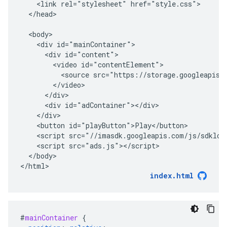
    <link rel="stylesheet" href="style.css">

  </head>

  <body>

    <div id="mainContainer">

      <div id="content">

        <video id="contentElement">

          <source src="https://storage.googleapis.c
        </video>

      </div>

      <div id="adContainer"></div>

    </div>

    <button id="playButton">Play</button>

    <script src="//imasdk.googleapis.com/js/sdkload
    <script src="ads.js"></script>

  </body>

index.html
#
mainContainer
{