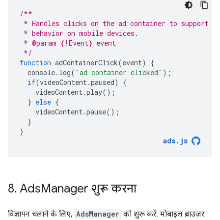
/**
 * Handles clicks on the ad container to support e
 * behavior on mobile devices.
 * @param {!Event} event
 */
function
adContainerClick
(
event
)
{
console
.
log
(
"ad container clicked"
);
if
(
videoContent
.
paused
)
{
videoContent
.
play
();
}
else
{
videoContent
.
pause
();
}
}
ads
.
js
8
.
Ads
Manager शुरू करना
विज्ञापन चलाने के लिए,
AdsManager
को शुरू करें. मोबाइल ब्राउज़र