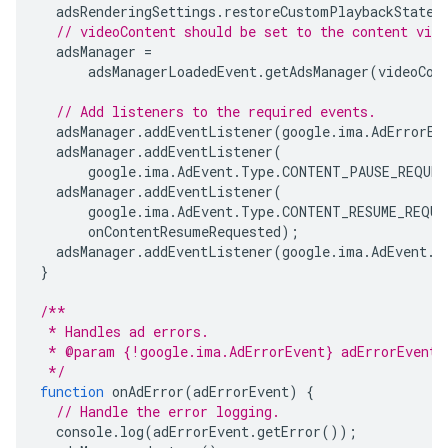
adsRenderingSettings
.
restoreCustomPlaybackStateO
// videoContent should be set to the content vid
adsManager
=
adsManagerLoadedEvent
.
getAdsManager
(
videoCon
// Add listeners to the required events.
adsManager
.
addEventListener
(
google
.
ima
.
AdErrorEv
adsManager
.
addEventListener
(
google
.
ima
.
AdEvent
.
Type
.
CONTENT_PAUSE_REQUES
adsManager
.
addEventListener
(
google
.
ima
.
AdEvent
.
Type
.
CONTENT_RESUME_REQUE
onContentResumeRequested
);
adsManager
.
addEventListener
(
google
.
ima
.
AdEvent
.
T
}
/**
 * Handles ad errors.
 * @param {!google.ima.AdErrorEvent} adErrorEvent
 */
function
onAdError
(
adErrorEvent
)
{
// Handle the error logging.
console
.
log
(
adErrorEvent
.
getError
());