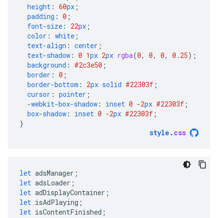
height
:
60
px
;
padding
:
0
;
font-size
:
22
px
;
color
:
white
;
text-align
:
center
;
text-shadow
:
0
1
px
2
px
rgba
(
0
,
0
,
0
,
0.25
);
background
:
#2c3e50
;
border
:
0
;
border-bottom
:
2
px
solid
#22303f
;
cursor
:
pointer
;
-webkit-
box-shadow
:
inset
0
-2
px
#22303f
;
box-shadow
:
inset
0
-2
px
#22303f
;
}
style
.
css
let
adsManager
;
let
adsLoader
;
let
adDisplayContainer
;
let
isAdPlaying
;
let
isContentFinished
;