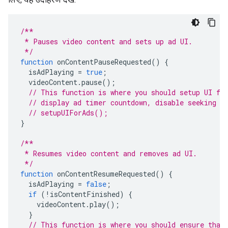
/**
 * Pauses video content and sets up ad UI.
 */
function
onContentPauseRequested
()
{
isAdPlaying
=
true
;
videoContent
.
pause
();
// This function is where you should setup UI fo
// display ad timer countdown, disable seeking a
// setupUIForAds();
}
/**
 * Resumes video content and removes ad UI.
 */
function
onContentResumeRequested
()
{
isAdPlaying
=
false
;
if
(
!
isContentFinished
)
{
videoContent
.
play
();
}
// This function is where you should ensure that