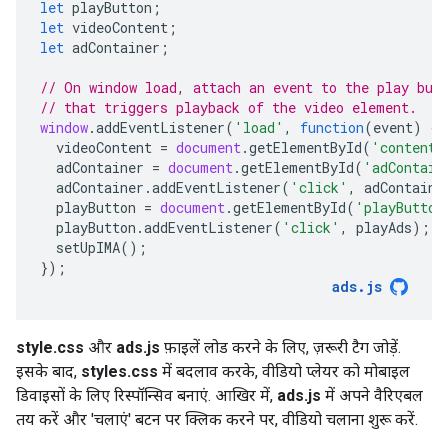
let
playButton
;
let
videoContent
;
let
adContainer
;
// On window load, attach an event to the play but
// that triggers playback of the video element.
window
.
addEventListener
(
'load'
,
function
(
event
)
{
videoContent
=
document
.
getElementById
(
'contentE
adContainer
=
document
.
getElementById
(
'adContain
adContainer
.
addEventListener
(
'click'
,
adContaine
playButton
=
document
.
getElementById
(
'playButton
playButton
.
addEventListener
(
'click'
,
playAds
);
setUpIMA
();
});
ads
.
js
style.css
और
ads.js
फ़ाइलें लोड करने के लिए, ज़रूरी टैग जोड़ें.
इसके बाद,
styles.css
में बदलाव करके, वीडियो प्लेयर को मोबाइल
डिवाइसों के लिए रिस्पॉन्सिव बनाएं. आखिर में,
ads.js
में अपने वैरिएबल
तय करें और 'चलाएं' बटन पर क्लिक करने पर, वीडियो चलाना शुरू करें.