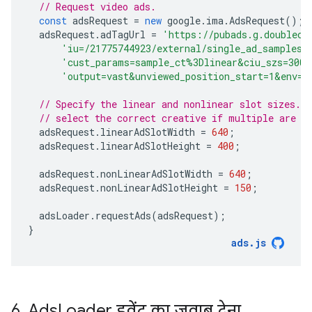
// Request video ads.
const
adsRequest
=
new
google
.
ima
.
AdsRequest
();
adsRequest
.
adTagUrl
=
'https://pubads.g.doublecl
'iu=/21775744923/external/single_ad_samples&
'cust_params=sample_ct%3Dlinear&ciu_szs=300x
'output=vast&unviewed_position_start=1&env=v
// Specify the linear and nonlinear slot sizes. 
// select the correct creative if multiple are r
adsRequest
.
linearAdSlotWidth
=
640
;
adsRequest
.
linearAdSlotHeight
=
400
;
adsRequest
.
nonLinearAdSlotWidth
=
640
;
adsRequest
.
nonLinearAdSlotHeight
=
150
;
adsLoader
.
requestAds
(
adsRequest
);
}
ads
.
js
6
.
Ads
Loader इवेंट का जवाब देना