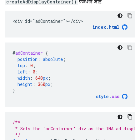
createAdDisplayContainer()
फ़ंक्शन जोड़ें.
<div id="adContainer"></div>
index.html
#
adContainer
{
position
:
absolute
;
top
:
0
;
left
:
0
;
width
:
640
px
;
height
:
360
px
;
}
style
.
css
/**
 * Sets the 'adContainer' div as the IMA ad displa
 */