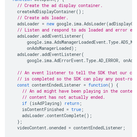
// Create the ad display container.
createAdDisplayContainer
();
// Create ads loader.
adsLoader
=
new
google
.
ima
.
AdsLoader
(
adDisplayCo
// Listen and respond to ads loaded and error ev
adsLoader
.
addEventListener
(
google
.
ima
.
AdsManagerLoadedEvent
.
Type
.
ADS_MA
onAdsManagerLoaded
);
adsLoader
.
addEventListener
(
google
.
ima
.
AdErrorEvent
.
Type
.
AD_ERROR
,
onAdE
// An event listener to tell the SDK that our con
// is completed so the SDK can play any post-rol
const
contentEndedListener
=
function
()
{
// An ad might have been playing in the conten
// content has not actually ended.
if
(
isAdPlaying
)
return
;
isContentFinished
=
true
;
adsLoader
.
contentComplete
();
};
videoContent
.
onended
=
contentEndedListener
;