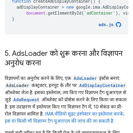
function
createAdDisplayContainer
()
{
adDisplayContainer
=
new
google
.
ima
.
AdDisplayCon
document
.
getElementById
(
'adContainer'
),
vide
}
ads
.
js
5
.
Ads
Loader को शुरू करना और विज्ञापन
अनुरोध करना
विज्ञापनों का अनुरोध करने के लिए, एक
AdsLoader
इंस्टेंस बनाएं.
AdsLoader
कंस्ट्रक्टर, इनपुट के तौर पर
AdDisplayContainer
ऑब्जेक्ट लेता है. इसका इस्तेमाल, तय किए गए विज्ञापन टैग यूआरएल से
जुड़े
AdsRequest
ऑब्जेक्ट को प्रोसेस करने के लिए किया जा सकता
है. इस उदाहरण में इस्तेमाल किए गए विज्ञापन टैग में, 10 सेकंड का प्री-
रोल विज्ञापन शामिल है.
IMA वीडियो सुइट इंस्पेक्टर का इस्तेमाल करके,
इस या किसी भी विज्ञापन टैग यूआरएल की जांच की जा सकती है.
सबसे सही तरीका यह है कि किसी पेज के पूरे लाइफ़साइकल के लिए,