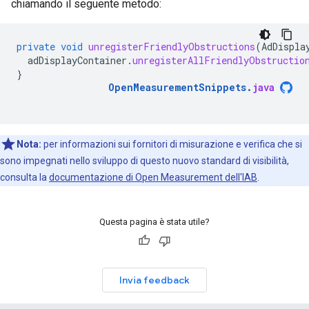
chiamando il seguente metodo:
private
void
unregisterFriendlyObstructions
(
AdDispla
adDisplayContainer
.
unregisterAllFriendlyObstructio
}
OpenMeasurementSnippets
.
java
Nota:
per informazioni sui fornitori di misurazione e verifica che si
sono impegnati nello sviluppo di questo nuovo standard di visibilità,
consulta la
documentazione di Open Measurement dell'IAB
.
Questa pagina è stata utile?
Invia feedback