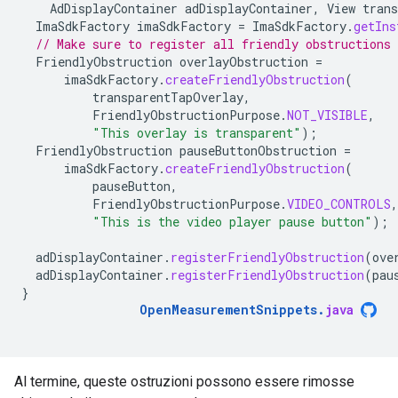
AdDisplayContainer
adDisplayContainer
,
View
tran
ImaSdkFactory
imaSdkFactory
=
ImaSdkFactory
.
getIns
// Make sure to register all friendly obstructions 
FriendlyObstruction
overlayObstruction
=
imaSdkFactory
.
createFriendlyObstruction
(
transparentTapOverlay
,
FriendlyObstructionPurpose
.
NOT_VISIBLE
,
"This overlay is transparent"
);
FriendlyObstruction
pauseButtonObstruction
=
imaSdkFactory
.
createFriendlyObstruction
(
pauseButton
,
FriendlyObstructionPurpose
.
VIDEO_CONTROLS
,
"This is the video player pause button"
);
adDisplayContainer
.
registerFriendlyObstruction
(
ove
adDisplayContainer
.
registerFriendlyObstruction
(
pau
}
OpenMeasurementSnippets
.
java
Al termine, queste ostruzioni possono essere rimosse