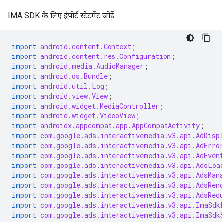
IMA SDK के लिए इंपोर्ट स्टेटमेंट जोड़ें:
import
android.content.Context
;
import
android.content.res.Configuration
;
import
android.media.AudioManager
;
import
android.os.Bundle
;
import
android.util.Log
;
import
android.view.View
;
import
android.widget.MediaController
;
import
android.widget.VideoView
;
import
androidx.appcompat.app.AppCompatActivity
;
import
com.google.ads.interactivemedia.v3.api.AdDisp
import
com.google.ads.interactivemedia.v3.api.AdErro
import
com.google.ads.interactivemedia.v3.api.AdEven
import
com.google.ads.interactivemedia.v3.api.AdsLoa
import
com.google.ads.interactivemedia.v3.api.AdsMan
import
com.google.ads.interactivemedia.v3.api.AdsRen
import
com.google.ads.interactivemedia.v3.api.AdsReq
import
com.google.ads.interactivemedia.v3.api.ImaSdk
import
com.google.ads.interactivemedia.v3.api.ImaSdk