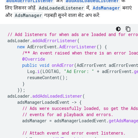
addAdErrorListener
और
addAdsLoadedListener
के
लिए लिसनर जोड़ें.
AdsLoadedListener
में,
AdsManager
बनाएं
और
AdsManager
गड़बड़ी सुनने वाला सेट अप करें:
// Add listeners for when ads are loaded and for erro
adsLoader
.
addAdErrorListener
(
new
AdErrorEvent
.
AdErrorListener
()
{
/** An event raised when there is an error loa
@Override
public
void
onAdError
(
AdErrorEvent
adErrorEven
Log
.
i
(
LOGTAG
,
"Ad Error: "
+
adErrorEvent
.
g
resumeContent
();
}
});
adsLoader
.
addAdsLoadedListener
(
adsManagerLoadedEvent
-
>
{
// Ads were successfully loaded, so get the Ad
// events for ad playback and errors.
adsManager
=
adsManagerLoadedEvent
.
getAdsManag
// Attach event and error event listeners.