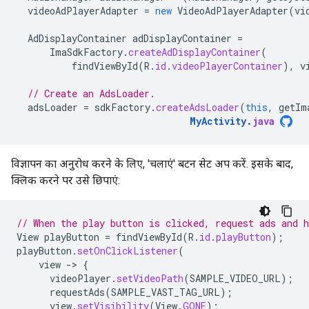
videoAdPlayerAdapter
=
new
VideoAdPlayerAdapter
(
vi
AdDisplayContainer
adDisplayContainer
=
ImaSdkFactory
.
createAdDisplayContainer
(
findViewById
(
R
.
id
.
videoPlayerContainer
),
v
// Create an AdsLoader.
adsLoader
=
sdkFactory
.
createAdsLoader
(
this
,
getIm
MyActivity
.
java
विज्ञापन का अनुरोध करने के लिए, 'चलाएं' बटन सेट अप करें. इसके बाद,
क्लिक करने पर उसे छिपाएं:
// When the play button is clicked, request ads and h
View
playButton
=
findViewById
(
R
.
id
.
playButton
);
playButton
.
setOnClickListener
(
view
-
>
{
videoPlayer
.
setVideoPath
(
SAMPLE_VIDEO_URL
);
requestAds
(
SAMPLE_VAST_TAG_URL
);
view
.
setVisibility
(
View
.
GONE
);