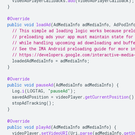
videoAdPlayerCallbacks
.
add
(
videoAdPlayerCallback
);
}
@Override
public
void
loadAd
(
AdMediaInfo
adMediaInfo
,
AdPodInf
// This simple ad loading logic works because prel
// preloading ads your app must maintain state for
// while handling upcoming ad downloading and buff
// See the IMA Android preloading guide for more i
// https://developers.google.com/interactive-media
loadedAdMediaInfo
=
adMediaInfo
;
}
@Override
public
void
pauseAd
(
AdMediaInfo
adMediaInfo
)
{
Log
.
i
(
LOGTAG
,
"pauseAd"
);
savedAdPosition
=
videoPlayer
.
getCurrentPosition
()
stopAdTracking
();
}
@Override
public
void
playAd
(
AdMediaInfo
adMediaInfo
)
{
videoPlayer
.
setVideoURI
(
Uri
.
parse
(
adMediaInfo
.
getU