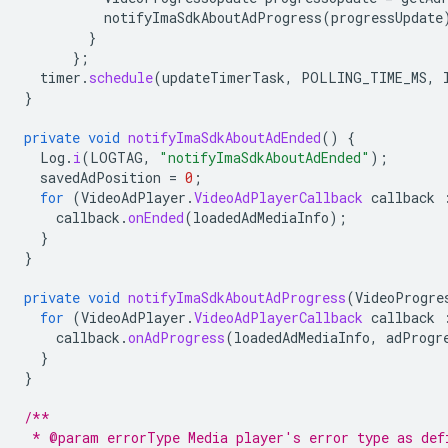
notifyImaSdkAboutAdProgress
(
progressUpdate
}
};
timer
.
schedule
(
updateTimerTask
,
POLLING_TIME_MS
,
}
private
void
notifyImaSdkAboutAdEnded
()
{
Log
.
i
(
LOGTAG
,
"notifyImaSdkAboutAdEnded"
);
savedAdPosition
=
0
;
for
(
VideoAdPlayer
.
VideoAdPlayerCallback
callback
callback
.
onEnded
(
loadedAdMediaInfo
);
}
}
private
void
notifyImaSdkAboutAdProgress
(
VideoProgre
for
(
VideoAdPlayer
.
VideoAdPlayerCallback
callback
callback
.
onAdProgress
(
loadedAdMediaInfo
,
adProgr
}
}
/**
 * @param errorType Media player's error type as def