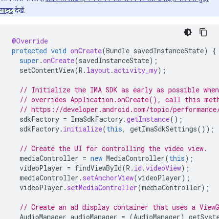
गाइड
देखें.
@Override
protected
void
onCreate
(
Bundle
savedInstanceState
)
{
super
.
onCreate
(
savedInstanceState
);
setContentView
(
R
.
layout
.
activity_my
);
// Initialize the IMA SDK as early as possible whe
// overrides Application.onCreate(), call this met
// https://developer.android.com/topic/performance
sdkFactory
=
ImaSdkFactory
.
getInstance
();
sdkFactory
.
initialize
(
this
,
getImaSdkSettings
());
// Create the UI for controlling the video view.
mediaController
=
new
MediaController
(
this
);
videoPlayer
=
findViewById
(
R
.
id
.
videoView
);
mediaController
.
setAnchorView
(
videoPlayer
);
videoPlayer
.
setMediaController
(
mediaController
);
// Create an ad display container that uses a View
AudioManager
audioManager
=
(
AudioManager
)
getSyst