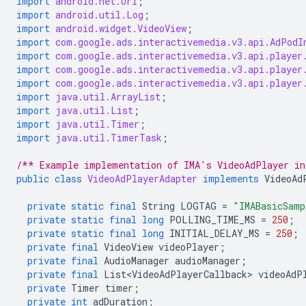
import
android.net.Uri
;
import
android.util.Log
;
import
android.widget.VideoView
;
import
com.google.ads.interactivemedia.v3.api.AdPodI
import
com.google.ads.interactivemedia.v3.api.player
import
com.google.ads.interactivemedia.v3.api.player
import
com.google.ads.interactivemedia.v3.api.player
import
java.util.ArrayList
;
import
java.util.List
;
import
java.util.Timer
;
import
java.util.TimerTask
;
/** Example implementation of IMA's VideoAdPlayer in
public
class
VideoAdPlayerAdapter
implements
VideoAd
private
static
final
String
LOGTAG
=
"IMABasicSamp
private
static
final
long
POLLING_TIME_MS
=
250
;
private
static
final
long
INITIAL_DELAY_MS
=
250
;
private
final
VideoView
videoPlayer
;
private
final
AudioManager
audioManager
;
private
final
List<VideoAdPlayerCallback>
videoAdP
private
Timer
timer
;
private
int
adDuration
;