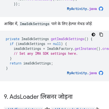
});
MyActivity
.
java
आखिर में,
ImaSdkSettings
पाने के लिए हेल्पर मेथड जोड़ें:
private
ImaSdkSettings
getImaSdkSettings
()
{
if
(
imaSdkSettings
==
null
)
{
imaSdkSettings
=
ImaSdkFactory
.
getInstance
().
cre
// Set any IMA SDK settings here.
}
return
imaSdkSettings
;
}
MyActivity
.
java
9
.
Ads
Loader लिसनर जोड़ना