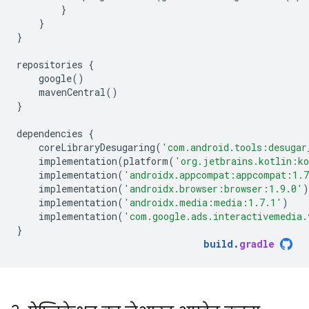
}
}
}
repositories
{
google
()
mavenCentral
()
}
dependencies
{
coreLibraryDesugaring
(
'com.android.tools:desugar
implementation
(
platform
(
'org.jetbrains.kotlin:k
implementation
(
'androidx.appcompat:appcompat:1.
implementation
(
'androidx.browser:browser:1.9.0'
)
implementation
(
'androidx.media:media:1.7.1'
)
implementation
(
'com.google.ads.interactivemedia.
}
build
.
gradle