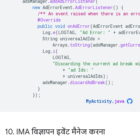
adsManager
.
addAdErrorListener
(
new
AdErrorEvent
.
AdErrorListener
()
{
/** An event raised when there is an err
@Override
public
void
onAdError
(
AdErrorEvent
adErr
Log
.
e
(
LOGTAG
,
"Ad Error: "
+
adErrorE
String
universalAdIds
=
Arrays
.
toString
(
adsManager
.
getCurr
Log
.
i
(
LOGTAG
,
"Discarding the current ad break w
+
"ad Ids: "
+
universalAdIds
);
adsManager
.
discardAdBreak
();
}
});
MyActivity
.
java
10
.
IMA विज्ञापन इवेंट मैनेज करना