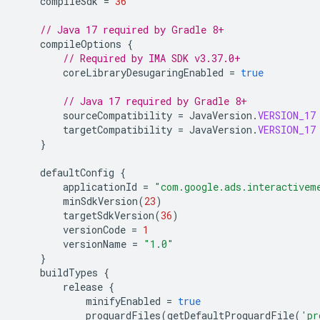
compileSdk
=
36
// Java 17 required by Gradle 8+
compileOptions
{
// Required by IMA SDK v3.37.0+
coreLibraryDesugaringEnabled
=
true
// Java 17 required by Gradle 8+
sourceCompatibility
=
JavaVersion
.
VERSION_17
targetCompatibility
=
JavaVersion
.
VERSION_17
}
defaultConfig
{
applicationId
=
"com.google.ads.interactivem
minSdkVersion
(
23
)
targetSdkVersion
(
36
)
versionCode
=
1
versionName
=
"1.0"
}
buildTypes
{
release
{
minifyEnabled
=
true
proguardFiles
(
getDefaultProguardFile
(
'pr