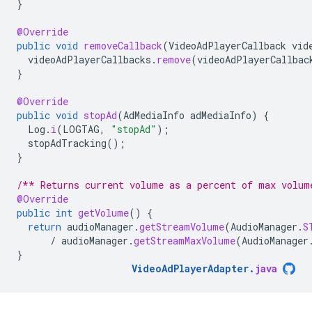
}
@Override
public
void
removeCallback
(
VideoAdPlayerCallback
vid
videoAdPlayerCallbacks
.
remove
(
videoAdPlayerCallbac
}
@Override
public
void
stopAd
(
AdMediaInfo
adMediaInfo
)
{
Log
.
i
(
LOGTAG
,
"stopAd"
);
stopAdTracking
();
}
/** Returns current volume as a percent of max volum
@Override
public
int
getVolume
()
{
return
audioManager
.
getStreamVolume
(
AudioManager
.
S
/
audioManager
.
getStreamMaxVolume
(
AudioManager
}
VideoAdPlayerAdapter
.
java