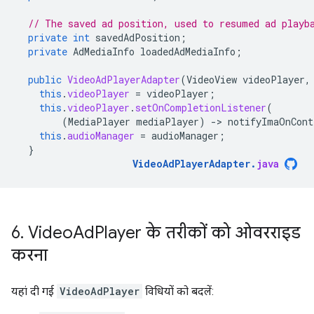
// The saved ad position, used to resumed ad playb
private
int
savedAdPosition
;
private
AdMediaInfo
loadedAdMediaInfo
;
public
VideoAdPlayerAdapter
(
VideoView
videoPlayer
,
this
.
videoPlayer
=
videoPlayer
;
this
.
videoPlayer
.
setOnCompletionListener
(
(
MediaPlayer
mediaPlayer
)
-
>
notifyImaOnCont
this
.
audioManager
=
audioManager
;
}
VideoAdPlayerAdapter
.
java
6
.
Video
Ad
Player के तरीकों को ओवरराइड
करना
यहां दी गई
VideoAdPlayer
विधियों को बदलें: