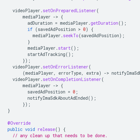
videoPlayer
.
setOnPreparedListener
(
mediaPlayer
-
>
{
adDuration
=
mediaPlayer
.
getDuration
();
if
(
savedAdPosition
 > 
0
)
{
mediaPlayer
.
seekTo
(
savedAdPosition
);
}
mediaPlayer
.
start
();
startAdTracking
();
});
videoPlayer
.
setOnErrorListener
(
(
mediaPlayer
,
errorType
,
extra
)
-
>
notifyImaSd
videoPlayer
.
setOnCompletionListener
(
mediaPlayer
-
>
{
savedAdPosition
=
0
;
notifyImaSdkAboutAdEnded
();
});
}
@Override
public
void
release
()
{
// any clean up that needs to be done.