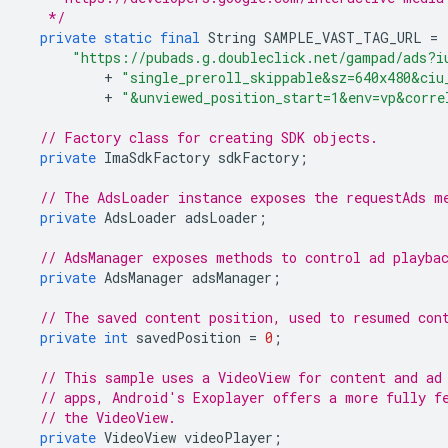
   */
private
static
final
String
SAMPLE_VAST_TAG_URL
=
"https://pubads.g.doubleclick.net/gampad/ads?i
+
"single_preroll_skippable&sz=640x480&ciu
+
"&unviewed_position_start=1&env=vp&corre
// Factory class for creating SDK objects.
private
ImaSdkFactory
sdkFactory
;
// The AdsLoader instance exposes the requestAds m
private
AdsLoader
adsLoader
;
// AdsManager exposes methods to control ad playba
private
AdsManager
adsManager
;
// The saved content position, used to resumed con
private
int
savedPosition
=
0
;
// This sample uses a VideoView for content and ad
// apps, Android's Exoplayer offers a more fully f
// the VideoView.
private
VideoView
videoPlayer
;