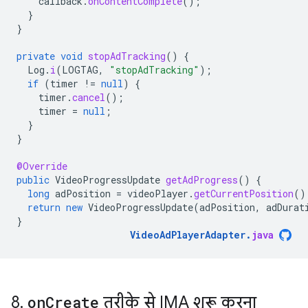
callback
.
onContentComplete
();
}
}
private
void
stopAdTracking
()
{
Log
.
i
(
LOGTAG
,
"stopAdTracking"
);
if
(
timer
!=
null
)
{
timer
.
cancel
();
timer
=
null
;
}
}
@Override
public
VideoProgressUpdate
getAdProgress
()
{
long
adPosition
=
videoPlayer
.
getCurrentPosition
()
return
new
VideoProgressUpdate
(
adPosition
,
adDurat
}
VideoAdPlayerAdapter
.
java
8
.
on
Create
तरीके से IMA शुरू करना