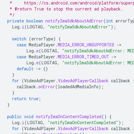
 *     https://cs.android.com/android/platform/super
 * @return True to stop the current ad playback.
 */
private
boolean
notifyImaSdkAboutAdError
(
int
errorTy
Log
.
i
(
LOGTAG
,
"notifyImaSdkAboutAdError"
);
switch
(
errorType
)
{
case
MediaPlayer
.
MEDIA_ERROR_UNSUPPORTED
-
Log
.
e
(
LOGTAG
,
"notifyImaSdkAboutAdError: ME
case
MediaPlayer
.
MEDIA_ERROR_TIMED_OUT
-
Log
.
e
(
LOGTAG
,
"notifyImaSdkAboutAdError: ME
default
-
>
{}
}
for
(
VideoAdPlayer
.
VideoAdPlayerCallback
callback
callback
.
onError
(
loadedAdMediaInfo
);
}
return
true
;
}
public
void
notifyImaOnContentCompleted
()
{
Log
.
i
(
LOGTAG
,
"notifyImaOnContentCompleted"
);
for
(
VideoAdPlayer
.
VideoAdPlayerCallback
callback