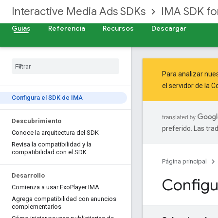
Interactive Media Ads SDKs
IMA SDK fo
Guías
Referencia
Recursos
Descargar
Para analizar nues
el servidor de la
Co
Configura el SDK de IMA
Descubrimiento
preferido. Las tra
Conoce la arquitectura del SDK
Revisa la compatibilidad y la
compatibilidad con el SDK
Página principal
Desarrollo
Configu
Comienza a usar Exo
Player IMA
Agrega compatibilidad con anuncios
complementarios