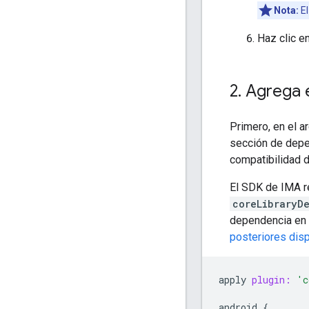
Nota:
El
Haz clic e
2
.
Agrega e
Primero, en el a
sección de dep
compatibilidad d
El SDK de IMA re
coreLibraryD
dependencia en 
posteriores disp
apply
plugin:
'c
android
{