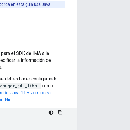
borda en esta guía usa Java.
s para el SDK de IMA a la
cificar la información de
a.
que debes hacer configurando
esugar_jdk_libs'
como
s de Java 11 y versiones
ón Nio
.