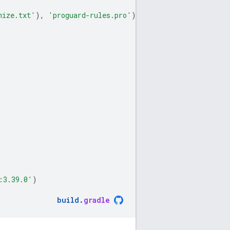
mize.txt'
),
'proguard-rules.pro'
)
:3.39.0'
)
build
.
gradle