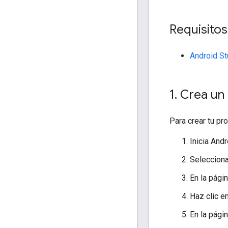
Requisitos
Android St
1
.
Crea un 
Para crear tu pr
Inicia Andr
Seleccion
En la pági
Haz clic e
En la pági