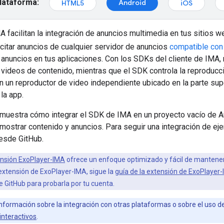
plataforma:
Android
HTML5
iOS
facilitan la integración de anuncios multimedia en tus sitios 
citar anuncios de cualquier servidor de anuncios
compatible co
anuncios en tus aplicaciones. Con los SDKs del cliente de IMA, 
videos de contenido, mientras que el SDK controla la reproducc
 un reproductor de video independiente ubicado en la parte sup
la app.
e muestra cómo integrar el SDK de IMA en un proyecto vacío de A
mostrar contenido y anuncios. Para seguir una integración de e
sde GitHub.
nsión ExoPlayer-IMA
ofrece un enfoque optimizado y fácil de mantener
 extensión de ExoPlayer-IMA, sigue la
guía de la extensión de ExoPlayer
e GitHub para probarla por tu cuenta.
nformación sobre la integración con otras plataformas o sobre el uso d
interactivos
.