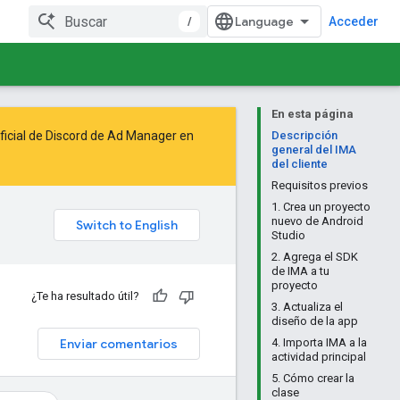
/
Acceder
En esta página
oficial de Discord de Ad Manager en
Descripción
general del IMA
del cliente
Requisitos previos
1. Crea un proyecto
nuevo de Android
Studio
2. Agrega el SDK
de IMA a tu
proyecto
¿Te ha resultado útil?
3. Actualiza el
diseño de la app
Enviar comentarios
4. Importa IMA a la
actividad principal
5. Cómo crear la
clase