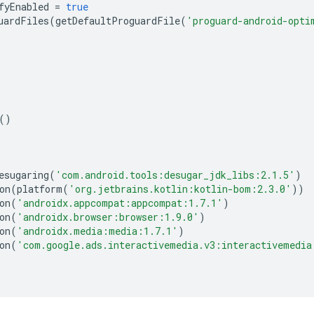
fyEnabled
=
true
uardFiles
(
getDefaultProguardFile
(
'proguard-android-opti
()
esugaring
(
'com.android.tools:desugar_jdk_libs:2.1.5'
)
on
(
platform
(
'org.jetbrains.kotlin:kotlin-bom:2.3.0'
))
on
(
'androidx.appcompat:appcompat:1.7.1'
)
on
(
'androidx.browser:browser:1.9.0'
)
on
(
'androidx.media:media:1.7.1'
)
on
(
'com.google.ads.interactivemedia.v3:interactivemedia