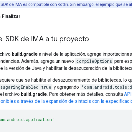
 SDK de IMA es compatible con Kotlin. Sin embargo, el ejemplo que se a
n
Finalizar
.
l SDK de IMA a tu proyecto
rchivo
build.gradle
a nivel de la aplicación, agrega importacione
endencias. Además, agrega un nuevo
compileOptions
para espe
e la versión de Java y habilitar la desazucaración de la bibliotec
quiere que se habilite el desazucaramiento de bibliotecas, lo 
esugaringEnabled true
y agregando
'com.android.tools:d
el archivo
build.gradle
. Para obtener más detalles, consulta
API
onibles a través de la expansión de sintaxis con la especificaci
om.android.application'