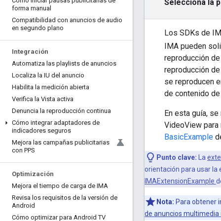
Cómo iniciar pausas publicitarias de
Selecciona la 
forma manual
Compatibilidad con anuncios de audio
en segundo plano
Los SDKs de IMA 
IMA pueden soli
Integración
reproducción de 
Automatiza las playlists de anuncios
reproducción de 
Localiza la IU del anuncio
se reproducen en
Habilita la medición abierta
de contenido de 
Verifica la Vista activa
Denuncia la reproducción continua
En esta guía, s
Cómo integrar adaptadores de
VideoView para 
indicadores seguros
BasicExample
de
Mejora las campañas publicitarias
con PPS
Punto clave:
La
exte
orientación para usar la
Optimización
IMAExtensionExample
d
Mejora el tiempo de carga de IMA
Revisa los requisitos de la versión de
Nota:
Para obtener i
Android
de anuncios multimedia 
Cómo optimizar para Android TV