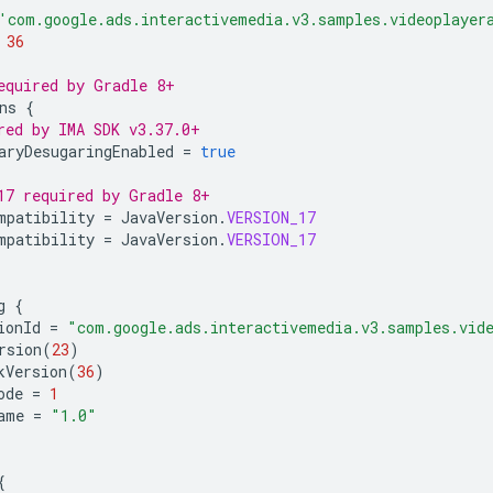
'com.google.ads.interactivemedia.v3.samples.videoplayer
36
equired by Gradle 8+
ns
{
red by IMA SDK v3.37.0+
aryDesugaringEnabled
=
true
17 required by Gradle 8+
mpatibility
=
JavaVersion
.
VERSION_17
mpatibility
=
JavaVersion
.
VERSION_17
g
{
ionId
=
"com.google.ads.interactivemedia.v3.samples.vid
rsion
(
23
)
kVersion
(
36
)
ode
=
1
ame
=
"1.0"
{