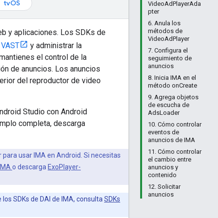
tvOS
VideoAdPlayerAda
pter
6. Anula los
métodos de
web y aplicaciones. Los SDKs de
VideoAdPlayer
n VAST
y administrar la
7. Configura el
mantienes el control de la
seguimiento de
anuncios
ión de anuncios. Los anuncios
8. Inicia IMA en el
erior del reproductor de video
método onCreate
9. Agrega objetos
de escucha de
ndroid Studio con Android
AdsLoader
jemplo completa, descarga
10. Cómo controlar
eventos de
anuncios de IMA
11. Cómo controlar
 para usar IMA en Android. Si necesitas
el cambio entre
-IMA
o descarga
ExoPlayer-
anuncios y
contenido
12. Solicitar
anuncios
e los SDKs de DAI de IMA, consulta
SDKs