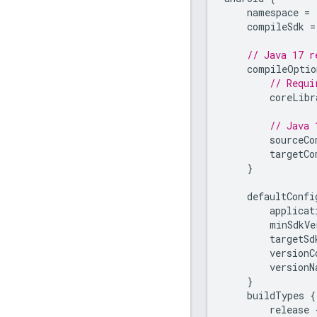
namespace
=
compileSdk
=
// Java 17 r
compileOptio
// Requi
coreLibr
// Java 
sourceCo
targetCo
}
defaultConfi
applicat
minSdkVe
targetSd
versionC
versionN
}
buildTypes
{
release