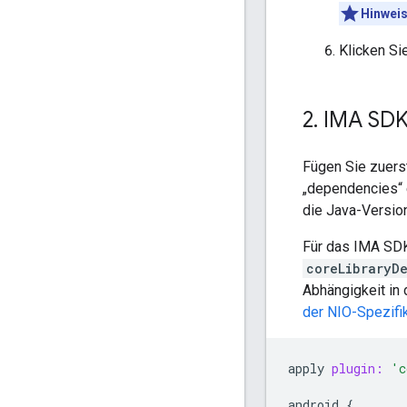
Hinwei
Klicken Si
2
.
IMA SDK 
Fügen Sie zuers
„dependencies“ 
die Java-Versio
Für das IMA SDK
coreLibraryD
Abhängigkeit in 
der NIO-Spezifi
apply
plugin:
'c
android
{