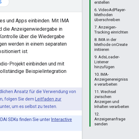
S
erstellen
6. VideoAdPlayer-
Methoden
überschreiben
es und Apps einbinden. Mit IMA
7. Anzeigen-
d die Anzeigenwiedergabe in
Tracking einrichten
Kontrolle über die Wiedergabe
8. IMA in der
gen werden in einem separaten
Methode onCreate
initiieren
tioniert ist.
9. AdsLoader-
Listener
udio-Projekt einbinden und mit
hinzufügen
llständige Beispielintegration
10. IMA-
Anzeigenereigniss
e verarbeiten
dlichen Ansatz für die Verwendung von
11. Wechsel
zwischen
en, folgen Sie dem
Leitfaden zur
Anzeigen und
unter, um es selbst zu testen.
Inhalten verarbeiten
12.
Anzeigenanfrage
 DAI SDKs finden Sie unter
Interactive
senden