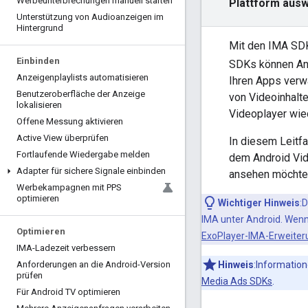
Werbeunterbrechungen manuell starten
Plattform aus
Unterstützung von Audioanzeigen im
Hintergrund
Mit den IMA SDK
Einbinden
SDKs können An
Anzeigenplaylists automatisieren
Ihren Apps verw
Benutzeroberfläche der Anzeige
von Videoinhalt
lokalisieren
Videoplayer wied
Offene Messung aktivieren
Active View überprüfen
In diesem Leitfa
Fortlaufende Wiedergabe melden
dem Android Vid
Adapter für sichere Signale einbinden
ansehen möchten
Werbekampagnen mit PPS
optimieren
Wichtiger Hinweis
:
IMA unter Android. Wenn
Optimieren
ExoPlayer-IMA-Erweite
IMA-Ladezeit verbessern
Hinweis
:Information
Anforderungen an die Android-Version
prüfen
Media Ads SDKs
.
Für Android TV optimieren