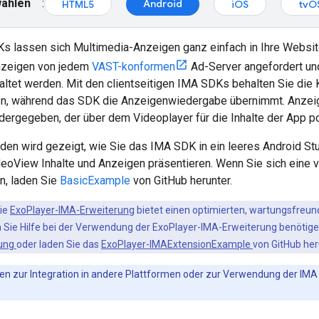
wählen
:
Android
HTML5
iOS
tvO
s lassen sich Multimedia-Anzeigen ganz einfach in Ihre Websit
zeigen von jedem
VAST-konformen
Ad-Server angefordert un
altet werden. Mit den clientseitigen IMA SDKs behalten Sie die 
en, während das SDK die Anzeigenwiedergabe übernimmt. Anzei
ergegeben, der über dem Videoplayer für die Inhalte der App posi
den wird gezeigt, wie Sie das IMA SDK in ein leeres Android St
eoView Inhalte und Anzeigen präsentieren. Wenn Sie sich eine vo
, laden Sie
BasicExample
von GitHub herunter.
Die
ExoPlayer-IMA-Erweiterung
bietet einen optimierten, wartungsfreun
 Sie Hilfe bei der Verwendung der ExoPlayer-IMA-Erweiterung benötig
rung
oder laden Sie das
ExoPlayer-IMAExtensionExample
von GitHub her
en zur Integration in andere Plattformen oder zur Verwendung der IMA