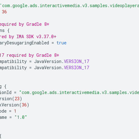
'com.google.ads.interactivemedia.v3.samples.videoplayer
36
equired by Gradle 8+
ns
{
red by IMA SDK v3.37.0+
aryDesugaringEnabled
=
true
17 required by Gradle 8+
mpatibility
=
JavaVersion
.
VERSION_17
mpatibility
=
JavaVersion
.
VERSION_17
g
{
ionId
=
"com.google.ads.interactivemedia.v3.samples.vid
rsion
(
23
)
kVersion
(
36
)
ode
=
1
ame
=
"1.0"
{