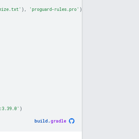
mize.txt'
),
'proguard-rules.pro'
)
:3.39.0'
)
build
.
gradle