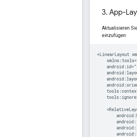
3
.
App-Layo
Aktualisieren Si
einzufügen:
<LinearLayout
tools:ignore