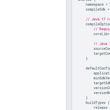
namespace
=
compileSdk
=
// Java 17 r
compileOptio
// Requi
coreLibr
// Java 
sourceCo
targetCo
}
defaultConfi
applicat
minSdkVe
targetSd
versionC
versionN
}
buildTypes
{
release