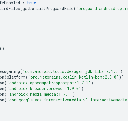
fyEnabled
=
true
uardFiles
(
getDefaultProguardFile
(
'proguard-android-opti
()
esugaring
(
'com.android.tools:desugar_jdk_libs:2.1.5'
)
on
(
platform
(
'org.jetbrains.kotlin:kotlin-bom:2.3.0'
))
on
(
'androidx.appcompat:appcompat:1.7.1'
)
on
(
'androidx.browser:browser:1.9.0'
)
on
(
'androidx.media:media:1.7.1'
)
on
(
'com.google.ads.interactivemedia.v3:interactivemedia