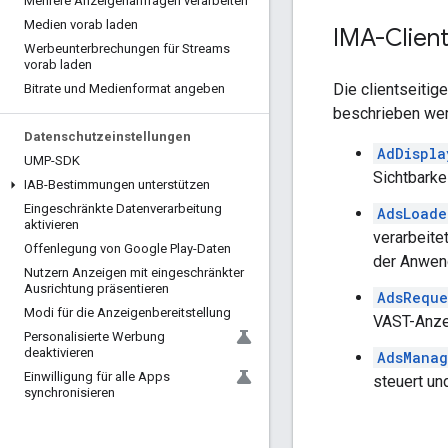
Mehrere Anzeigenanfragen verarbeiten
Medien vorab laden
IMA-Client
Werbeunterbrechungen für Streams
vorab laden
Die clientseiti
Bitrate und Medienformat angeben
beschrieben we
Datenschutzeinstellungen
AdDispla
UMP-SDK
Sichtbarke
IAB-Bestimmungen unterstützen
Eingeschränkte Datenverarbeitung
AdsLoade
aktivieren
verarbeite
Offenlegung von Google Play-Daten
der Anwen
Nutzern Anzeigen mit eingeschränkter
Ausrichtung präsentieren
AdsReque
Modi für die Anzeigenbereitstellung
VAST-Anze
Personalisierte Werbung
deaktivieren
AdsManag
Einwilligung für alle Apps
steuert un
synchronisieren