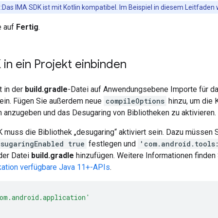
s
:Das IMA SDK ist mit Kotlin kompatibel. Im Beispiel in diesem Leitfaden
e auf
Fertig
.
in ein Projekt einbinden
t in der
build.gradle
-Datei auf Anwendungsebene Importe für da
ein. Fügen Sie außerdem neue
compileOptions
hinzu, um die K
n anzugeben und das Desugaring von Bibliotheken zu aktivieren.
 muss die Bibliothek „desugaring“ aktiviert sein. Dazu müssen 
esugaringEnabled true
festlegen und
'com.android.tools
der Datei
build.gradle
hinzufügen. Weitere Informationen finden
kation verfügbare Java 11+-APIs
.
om.android.application'