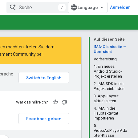
/
Anmelden
Auf dieser Seite
ben möchten, treten Sie dem
IMA-Clientseite –
Übersicht
urement Community
bei.
Vorbereitung
1. Ein neues
Android Studio-
Sprache
Projekt erstellen
2. IMA SDK in ein
Projekt einbinden
3. App-Layout
aktualisieren
War das hilfreich?
4. IMA in die
Hauptaktivität
Feedback geben
importieren
5.
VideoAdPlayerAda
pter-Klasse