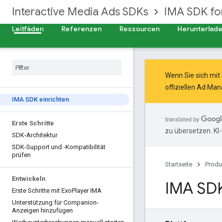
Interactive Media Ads SDKs
IMA SDK fo
Leitfäden
Referenzen
Ressourcen
Herunterlad
Wenn Sie sich mi
offiziellen Ad Ma
IMA SDK einrichten
Erste Schritte
zu übersetzen. KI
SDK-Architektur
SDK-Support und ‑Kompatibilität
prüfen
Startseite
Produ
Entwickeln
IMA SDK
Erste Schritte mit Exo
Player IMA
Unterstützung für Companion-
Anzeigen hinzufügen