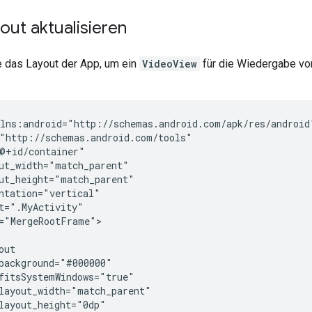
ut aktualisieren
e das Layout der App, um ein
VideoView
für die Wiedergabe vo
="MergeRootFrame">
