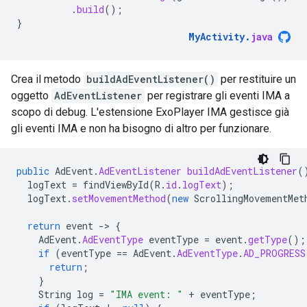
.
build
();
}
MyActivity
.
java
Crea il metodo
buildAdEventListener()
per restituire un
oggetto
AdEventListener
per registrare gli eventi IMA a
scopo di debug. L'estensione ExoPlayer IMA gestisce già
gli eventi IMA e non ha bisogno di altro per funzionare.
public
AdEvent
.
AdEventListener
buildAdEventListener
(
logText
=
findViewById
(
R
.
id
.
logText
);
logText
.
setMovementMethod
(
new
ScrollingMovementMet
return
event
-
>
{
AdEvent
.
AdEventType
eventType
=
event
.
getType
();
if
(
eventType
==
AdEvent
.
AdEventType
.
AD_PROGRESS
return
;
}
String
log
=
"IMA event: "
+
eventType
;