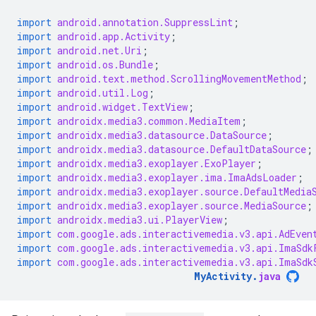
import
android.annotation.SuppressLint
;
import
android.app.Activity
;
import
android.net.Uri
;
import
android.os.Bundle
;
import
android.text.method.ScrollingMovementMethod
;
import
android.util.Log
;
import
android.widget.TextView
;
import
androidx.media3.common.MediaItem
;
import
androidx.media3.datasource.DataSource
;
import
androidx.media3.datasource.DefaultDataSource
;
import
androidx.media3.exoplayer.ExoPlayer
;
import
androidx.media3.exoplayer.ima.ImaAdsLoader
;
import
androidx.media3.exoplayer.source.DefaultMedia
import
androidx.media3.exoplayer.source.MediaSource
;
import
androidx.media3.ui.PlayerView
;
import
com.google.ads.interactivemedia.v3.api.AdEven
import
com.google.ads.interactivemedia.v3.api.ImaSdk
import
com.google.ads.interactivemedia.v3.api.ImaSdk
MyActivity
.
java