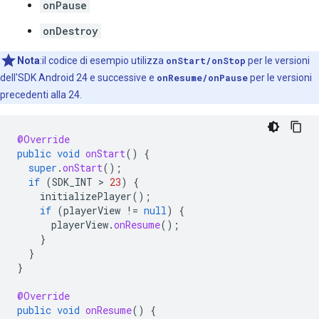
onPause
onDestroy
Nota
:il codice di esempio utilizza
onStart/onStop
per le versioni
dell'SDK Android 24 e successive e
onResume/onPause
per le versioni
precedenti alla 24.
@Override
public
void
onStart
()
{
super
.
onStart
();
if
(
SDK_INT
 > 
23
)
{
initializePlayer
();
if
(
playerView
!=
null
)
{
playerView
.
onResume
();
}
}
}
@Override
public
void
onResume
()
{