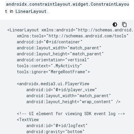
androidx.constraintlayout.widget.ConstraintLayou
t
in
LinearLayout
.
<LinearLayout
tools:ignore="MergeRootFrame">

android:layout_height="wrap_content"
/>

<!--
UI
element
for
viewing
SDK
event
log