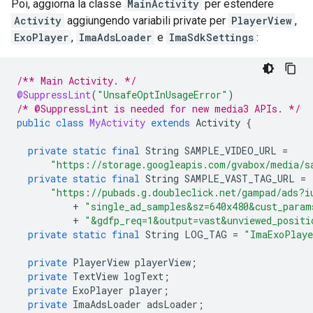
Poi, aggiorna la classe
MainActivity
per estendere
Activity
aggiungendo variabili private per
PlayerView
,
ExoPlayer
,
ImaAdsLoader
e
ImaSdkSettings
:
/** Main Activity. */
@SuppressLint
(
"UnsafeOptInUsageError"
)
/* @SuppressLint is needed for new media3 APIs. */
public
class
MyActivity
extends
Activity
{
private
static
final
String
SAMPLE_VIDEO_URL
=
"https://storage.googleapis.com/gvabox/media/s
private
static
final
String
SAMPLE_VAST_TAG_URL
=
"https://pubads.g.doubleclick.net/gampad/ads?i
+
"single_ad_samples&sz=640x480&cust_param
+
"&gdfp_req=1&output=vast&unviewed_positi
private
static
final
String
LOG_TAG
=
"ImaExoPlaye
private
PlayerView
playerView
;
private
TextView
logText
;
private
ExoPlayer
player
;
private
ImaAdsLoader
adsLoader
;