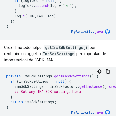
if
(
logText
!=
null
)
{
logText
.
append
(
log
+
"\n"
);
}
Log
.
i
(
LOG_TAG
,
log
);
};
}
MyActivity
.
java
Crea il metodo helper
getImaSdkSettings()
per
restituire un oggetto
ImaSdkSettings
per impostare le
impostazioni dell'SDK IMA:
private
ImaSdkSettings
getImaSdkSettings
()
{
if
(
imaSdkSettings
==
null
)
{
imaSdkSettings
=
ImaSdkFactory
.
getInstance
().
cre
// Set any IMA SDK settings here.
}
return
imaSdkSettings
;
}
MyActivity
.
java