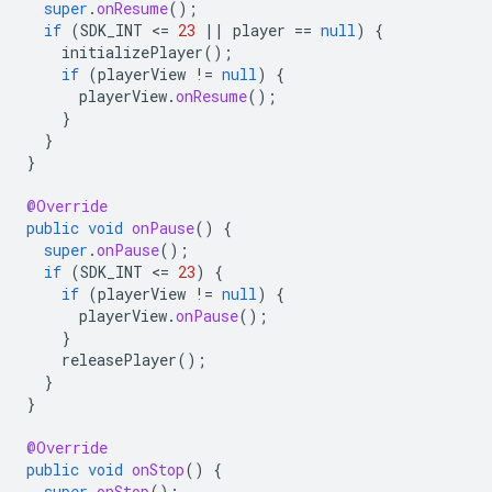
super
.
onResume
();
if
(
SDK_INT
<
=
23
||
player
==
null
)
{
initializePlayer
();
if
(
playerView
!=
null
)
{
playerView
.
onResume
();
}
}
}
@Override
public
void
onPause
()
{
super
.
onPause
();
if
(
SDK_INT
<
=
23
)
{
if
(
playerView
!=
null
)
{
playerView
.
onPause
();
}
releasePlayer
();
}
}
@Override
public
void
onStop
()
{
super
.
onStop
();