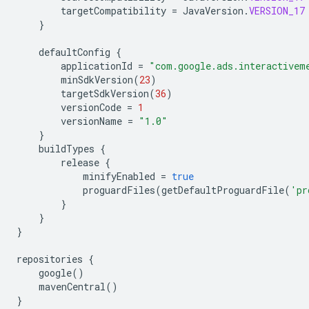
targetCompatibility
=
JavaVersion
.
VERSION_17
}
defaultConfig
{
applicationId
=
"com.google.ads.interactivem
minSdkVersion
(
23
)
targetSdkVersion
(
36
)
versionCode
=
1
versionName
=
"1.0"
}
buildTypes
{
release
{
minifyEnabled
=
true
proguardFiles
(
getDefaultProguardFile
(
'pr
}
}
}
repositories
{
google
()
mavenCentral
()
}