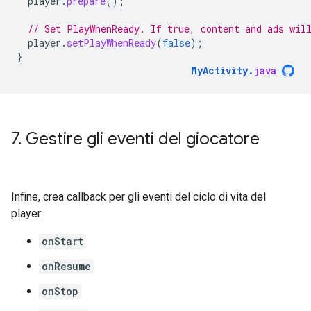
player
.
prepare
();
// Set PlayWhenReady. If true, content and ads wil
player
.
setPlayWhenReady
(
false
);
}
MyActivity
.
java
7
.
Gestire gli eventi del giocatore
Infine, crea callback per gli eventi del ciclo di vita del
player:
onStart
onResume
onStop