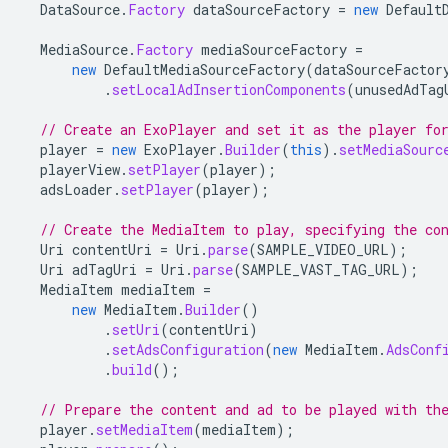
DataSource
.
Factory
dataSourceFactory
=
new
Default
MediaSource
.
Factory
mediaSourceFactory
=
new
DefaultMediaSourceFactory
(
dataSourceFactor
.
setLocalAdInsertionComponents
(
unusedAdTag
// Create an ExoPlayer and set it as the player fo
player
=
new
ExoPlayer
.
Builder
(
this
).
setMediaSourc
playerView
.
setPlayer
(
player
);
adsLoader
.
setPlayer
(
player
);
// Create the MediaItem to play, specifying the co
Uri
contentUri
=
Uri
.
parse
(
SAMPLE_VIDEO_URL
);
Uri
adTagUri
=
Uri
.
parse
(
SAMPLE_VAST_TAG_URL
);
MediaItem
mediaItem
=
new
MediaItem
.
Builder
()
.
setUri
(
contentUri
)
.
setAdsConfiguration
(
new
MediaItem
.
AdsConf
.
build
();
// Prepare the content and ad to be played with th
player
.
setMediaItem
(
mediaItem
);