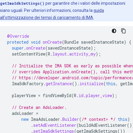
getImaSdkSettings()
per garantire che i valori delle impostazioni
siano uguali. Per ulteriori informazioni, consulta la
guida
all'ottimizzazione dei tempi di caricamento di IMA
.
@Override
protected
void
onCreate
(
Bundle
savedInstanceState
)
{
super
.
onCreate
(
savedInstanceState
);
setContentView
(
R
.
layout
.
activity_my
);
// Initialize the IMA SDK as early as possible whe
// overrides Application.onCreate(), call this met
// https://developer.android.com/topic/performance
ImaSdkFactory
.
getInstance
().
initialize
(
this
,
getIm
playerView
=
findViewById
(
R
.
id
.
player_view
);
// Create an AdsLoader.
adsLoader
=
new
ImaAdsLoader
.
Builder
(
/* context= */
this
)
.
setAdEventListener
(
buildAdEventListener
()
.
setImaSdkSettings
(
getImaSdkSettings
())