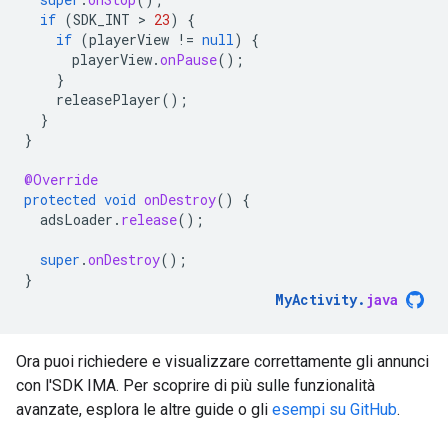
if
(
SDK_INT
 > 
23
)
{
if
(
playerView
!=
null
)
{
playerView
.
onPause
();
}
releasePlayer
();
}
}
@Override
protected
void
onDestroy
()
{
adsLoader
.
release
();
super
.
onDestroy
();
}
MyActivity
.
java
Ora puoi richiedere e visualizzare correttamente gli annunci
con l'SDK IMA. Per scoprire di più sulle funzionalità
avanzate, esplora le altre guide o gli
esempi su GitHub
.