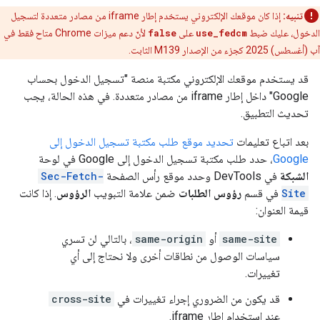
تنبيه:
إذا كان موقعك الإلكتروني يستخدم إطار iframe من مصادر متعددة لتسجيل
الدخول، عليك ضبط
use_fedcm
على
false
لأنّ دعم ميزات Chrome متاح فقط في
آب (أغسطس) 2025 كجزء من الإصدار M139 الثابت.
قد يستخدم موقعك الإلكتروني مكتبة منصة "تسجيل الدخول بحساب
Google" داخل إطار iframe من مصادر متعددة. في هذه الحالة، يجب
تحديث التطبيق.
بعد اتباع تعليمات
تحديد موقع طلب مكتبة تسجيل الدخول إلى
Google
، حدد طلب مكتبة تسجيل الدخول إلى Google في لوحة
الشبكة
في DevTools وحدد موقع رأس الصفحة
Sec-Fetch-
Site
في قسم
رؤوس الطلبات
ضمن علامة التبويب
الرؤوس
. إذا كانت
قيمة العنوان:
same-site
أو
same-origin
، بالتالي لن تسري
سياسات الوصول من نطاقات أخرى ولا نحتاج إلى أي
تغييرات.
قد يكون من الضروري إجراء تغييرات في
cross-site
عند استخدام إطار iframe.