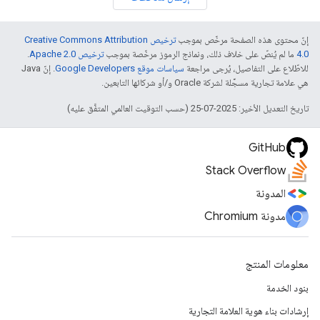
إنّ محتوى هذه الصفحة مرخّص بموجب
ترخيص Creative Commons Attribution
4.0‏
ما لم يُنصّ على خلاف ذلك، ونماذج الرموز مرخّصة بموجب
ترخيص Apache 2.0‏
.
للاطّلاع على التفاصيل، يُرجى مراجعة
سياسات موقع Google Developers‏
. إنّ Java
هي علامة تجارية مسجَّلة لشركة Oracle و/أو شركائها التابعين.
تاريخ التعديل الأخير: 2025-07-25 (حسب التوقيت العالمي المتفَّق عليه)
GitHub
Stack Overflow
المدونة
مدونة Chromium
معلومات المنتج
بنود الخدمة
إرشادات بناء هوية العلامة التجارية