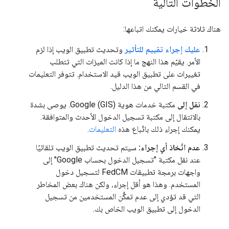
الخطوات التالية
هناك ثلاثة خيارات يمكنك اتباعها:
عليك إجراء تقييم للتأثير
وتحديث تطبيق الويب إذا لزم
الأمر. يقيّم هذا النهج ما إذا كانت الميزات التي تتطلب
تغييرات على تطبيق الويب قيد الاستخدام. تتوفر التعليمات
في القسم التالي من هذا الدليل.
نقل إلى
مكتبة خدمات هوية Google (GIS). يوصى بشدة
بالانتقال إلى مكتبة تسجيل الدخول الأحدث والمتوافقة.
يمكنك إجراء ذلك باتّباع هذه
التعليمات
.
عدم اتّخاذ أي إجراء:
سيتم تحديث تطبيق الويب تلقائيًا
عند نقل مكتبة "تسجيل الدخول بحساب Google" إلى
واجهات برمجة تطبيقات FedCM لتسجيل دخول
المستخدم. وهذا هو أقل إجراء، ولكن هناك بعض المخاطر
التي قد تؤدي إلى عدم تمكُّن المستخدمين من تسجيل
الدخول إلى تطبيق الويب الخاص بك.