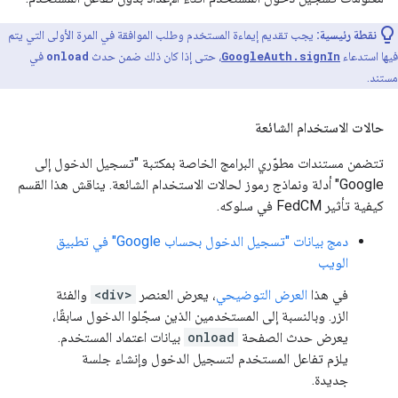
نقطة رئيسية:
يجب تقديم إيماءة المستخدم وطلب الموافقة في المرة الأولى التي يتم
فيها استدعاء
GoogleAuth.signIn
، حتى إذا كان ذلك ضمن حدث
onload
في
مستند.
حالات الاستخدام الشائعة
تتضمن مستندات مطوّري البرامج الخاصة بمكتبة "تسجيل الدخول إلى
Google" أدلة ونماذج رموز لحالات الاستخدام الشائعة. يناقش هذا القسم
كيفية تأثير FedCM في سلوكه.
دمج بيانات "تسجيل الدخول بحساب Google" في تطبيق
الويب
في هذا
العرض التوضيحي
، يعرض العنصر
<div>
والفئة
الزر. وبالنسبة إلى المستخدمين الذين سجّلوا الدخول سابقًا،
يعرض حدث الصفحة
onload
بيانات اعتماد المستخدم.
يلزم تفاعل المستخدم لتسجيل الدخول وإنشاء جلسة
جديدة.