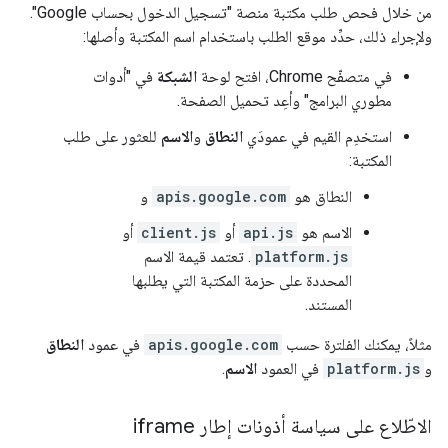
من خلال فحص طلب مكتبة منصة "تسجيل الدخول بحساب Google".
ولإجراء ذلك، حدِّد موقع الطلب باستخدام اسم المكتبة وأصلها:
في متصفّح Chrome، افتح لوحة
الشبكة
في "أدوات
مطوري البرامج" وأعِد تحميل الصفحة.
استخدِم القيم في عمودَي
النطاق
و
الاسم
للعثور على طلب
المكتبة:
النطاق هو
apis.google.com
و
الاسم هو
api.js
أو
client.js
أو
platform.js
. تعتمد قيمة الاسم
المحددة على حزمة المكتبة التي يطلبها
المستند.
مثلاً، يمكنك الفلترة حسب
apis.google.com
في عمود
النطاق
و
platform.js
في العمود
الاسم
.
الاطّلاع على سياسة أذونات إطار iframe