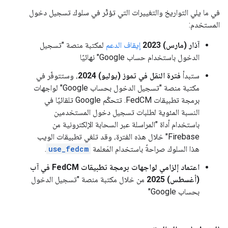
في ما يلي التواريخ والتغييرات التي تؤثّر في سلوك تسجيل دخول
المستخدم:
آذار (مارس) 2023
إيقاف الدعم
لمكتبة منصة "تسجيل
الدخول باستخدام حساب Google" نهائيًا
ستبدأ
فترة النقل في تموز (يوليو) 2024
، وستتوفّر في
مكتبة منصة "تسجيل الدخول بحساب Google" لواجهات
برمجة تطبيقات FedCM. تتحكّم Google تلقائيًا في
النسبة المئوية لطلبات تسجيل دخول المستخدمين
باستخدام أداة "المراسلة عبر السحابة الإلكترونية من
Firebase" خلال هذه الفترة، وقد تلغي تطبيقات الويب
هذا السلوك صراحةً باستخدام المَعلمة
use_fedcm
.
اعتماد إلزامي لواجهات برمجة تطبيقات FedCM في آب
(أغسطس) 2025
من خلال مكتبة منصة "تسجيل الدخول
بحساب Google"