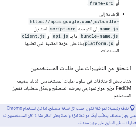
أو
frame-src
.
الإضافة إلى
https://apis.google.com/js/bundle-
name.js
إلى التوجيه
script-src
. استبدِل
bundle-name.js
إما بـ
api.js
أو
client.js
أو
platform.js
بناءً على حزمة المكتبة التي تطلبها
المستندات.
التحقّق من التغييرات على طلبات المستخدمين
هناك بعض الاختلافات في سلوك طلبات المستخدمين، لذلك يضيف
FedCM مربّع حوار نموذجي يعرضه المتصفّح ويعدّل متطلبات تفعيل
المستخدم.
نقطة رئيسية:
الموافقة تكون حسب كل نسخة متصفّح، لذا فإنّ استخدام Chrome
على جهاز مختلف يتطلّب أيضًا موافقة لمرّة واحدة بغض النظر عمّا إذا كان المستخدمون قد
فعلوا ذلك في السابق على جهاز مختلف.