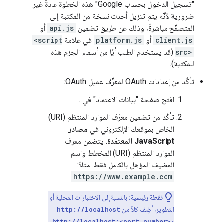
"تسجيل الدخول بحساب Google" هذه الخطوة عادةً غير
ضرورية لأنّه يتم تنزيل أحدث نسخة من المكتبة إلى
المتصفّح مباشرةً، وذلك عن طريق تضمين
api.js
أو
client.js
أو
platform.js
في علامة
<script
src>
(قد يستخدم الطلب أيًا من أسماء الحِزم هذه
للمكتبة).
تأكَّد من إعدادات OAuth لمعرِّف عميل OAuth:
افتح صفحة "بيانات الاعتماد" في .
تأكَّد من تضمين معرّف الموارد المنتظم (URI)
الخاص بموقعك الإلكتروني في
مصادر
JavaScript المعتمَدة
. يتضمن معرف
الموارد المنتظم (URI) المخطط واسم
المضيف المؤهل بالكامل فقط. مثلاً:
https://www.example.com
نقطة رئيسية:
بالنسبة إلى الاختبارات المحلية أو
التطوير، أضِف كلاً من
http://localhost
و
http://localhost:<port_number>
.