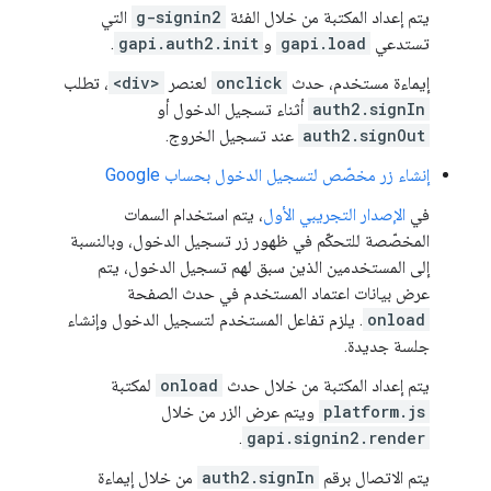
يتم إعداد المكتبة من خلال الفئة
g-signin2
التي
تستدعي
gapi.load
و
gapi.auth2.init
.
إيماءة مستخدم، حدث
onclick
لعنصر
<div>
، تطلب
auth2.signIn
أثناء تسجيل الدخول أو
auth2.signOut
عند تسجيل الخروج.
إنشاء زر مخصّص لتسجيل الدخول بحساب Google
في
الإصدار التجريبي الأول
، يتم استخدام السمات
المخصّصة للتحكّم في ظهور زر تسجيل الدخول، وبالنسبة
إلى المستخدمين الذين سبق لهم تسجيل الدخول، يتم
عرض بيانات اعتماد المستخدم في حدث الصفحة
onload
. يلزم تفاعل المستخدم لتسجيل الدخول وإنشاء
جلسة جديدة.
يتم إعداد المكتبة من خلال حدث
onload
لمكتبة
platform.js
ويتم عرض الزر من خلال
.
gapi.signin2.render
يتم الاتصال برقم
auth2.signIn
من خلال إيماءة