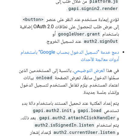
platform.js
من خلال طلب إلى
.
gapi.signin2.render
تؤدي إيماءة مستخدم عند النقر على عنصر
<button>
إلى عرض طلب للحصول على نطاقات OAuth 2.0 إضافية
باستخدام
googleUser.grant
أو
auth2.signOut
عند تسجيل الخروج.
دمج خدمة "تسجيل الدخول بحساب Google" باستخدام
أدوات معالجة الأحداث
في هذا
العرض التوضيحي
، بالنسبة إلى المستخدمين الذين
سجّلوا الدخول سابقًا، تعرض الصفحة
onload
بيانات
اعتماد المستخدم. يلزم تفاعل المستخدم لتسجيل الدخول
وإنشاء جلسة جديدة.
يتم إعداد المكتبة عند تحميل المستند باستخدام دالة بدء
تستدعي
gapi.load
و
gapi.auth2.init
و
gapi.auth2.attachClickHandler
. بعد ذلك،
يتم استخدام
auth2.isSignedIn.listen
و
auth2.currentUser.listen
لإعداد إشعار