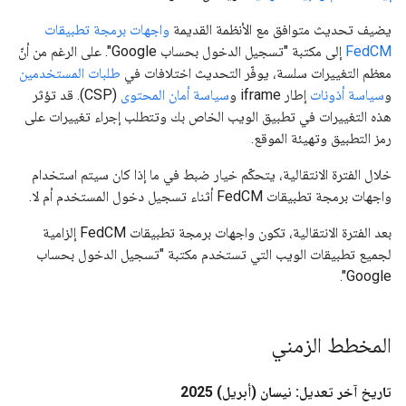
يضيف تحديث متوافق مع الأنظمة القديمة
واجهات برمجة تطبيقات
FedCM
إلى مكتبة "تسجيل الدخول بحساب Google". على الرغم من أنّ
معظم التغييرات سلسة، يوفّر التحديث اختلافات في
طلبات المستخدمين
و
سياسة أذونات
إطار iframe و
سياسة أمان المحتوى
(CSP). قد تؤثر
هذه التغييرات في تطبيق الويب الخاص بك وتتطلب إجراء تغييرات على
رمز التطبيق وتهيئة الموقع.
خلال الفترة الانتقالية، يتحكّم خيار ضبط في ما إذا كان سيتم استخدام
واجهات برمجة تطبيقات FedCM أثناء تسجيل دخول المستخدم أم لا.
بعد الفترة الانتقالية، تكون واجهات برمجة تطبيقات FedCM إلزامية
لجميع تطبيقات الويب التي تستخدم مكتبة "تسجيل الدخول بحساب
Google".
المخطط الزمني
تاريخ آخر تعديل: نيسان (أبريل) 2025