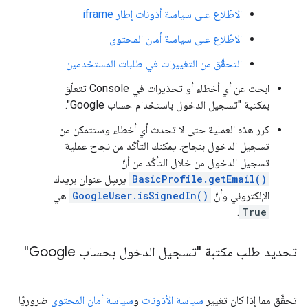
الاطّلاع على سياسة أذونات إطار iframe
الاطّلاع على سياسة أمان المحتوى
التحقّق من التغييرات في طلبات المستخدمين
ابحث عن أي أخطاء أو تحذيرات في Console تتعلّق
بمكتبة "تسجيل الدخول باستخدام حساب Google".
كرر هذه العملية حتى لا تحدث أي أخطاء وستتمكن من
تسجيل الدخول بنجاح. يمكنك التأكّد من نجاح عملية
تسجيل الدخول من خلال التأكّد من أنّ
BasicProfile.getEmail()
يرسِل عنوان بريدك
الإلكتروني وأنّ
GoogleUser.isSignedIn()
هي
.
True
تحديد طلب مكتبة "تسجيل الدخول بحساب Google"
تحقَّق مما إذا كان تغيير
سياسة الأذونات
و
سياسة أمان المحتوى
ضروريًا