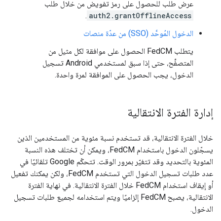
عرض طلب للحصول على رمز تفويض من خلال طلب
.
auth2.grantOfflineAccess
الدخول المُوحَّد (SSO) من عدّة منصات
يتطلب FedCM الحصول على موافقة لكل مثيل من
المتصفِّح، حتى إذا سبق لمستخدمي Android تسجيل
الدخول، يجب الحصول على الموافقة لمرة واحدة.
إدارة الفترة الانتقالية
خلال الفترة الانتقالية، قد تستخدم نسبة مئوية من المستخدمين الذين
يسجّلون الدخول باستخدام FedCM، ويمكن أن تختلف هذه النسبة
المئوية بالتحديد وقد تتغيّر بمرور الوقت. تتحكّم Google تلقائيًا في
عدد طلبات تسجيل الدخول التي تستخدم FedCM، ولكن يمكنك تفعيل
أو إيقاف استخدام FedCM خلال الفترة الانتقالية. في نهاية الفترة
الانتقالية، يصبح FedCM إلزاميًا ويتم استخدامه لجميع طلبات تسجيل
الدخول.