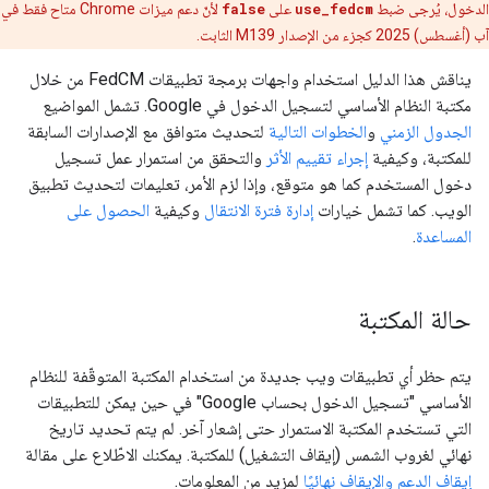
الدخول، يُرجى ضبط
use_fedcm
على
false
لأنّ دعم ميزات Chrome متاح فقط في
آب (أغسطس) 2025 كجزء من الإصدار M139 الثابت.
يناقش هذا الدليل استخدام واجهات برمجة تطبيقات FedCM من خلال
مكتبة النظام الأساسي لتسجيل الدخول في Google. تشمل المواضيع
الجدول الزمني
و
الخطوات التالية
لتحديث متوافق مع الإصدارات السابقة
للمكتبة، وكيفية
إجراء تقييم الأثر
والتحقق من استمرار عمل تسجيل
دخول المستخدم كما هو متوقع، وإذا لزم الأمر، تعليمات لتحديث تطبيق
الويب. كما تشمل خيارات
إدارة فترة الانتقال
وكيفية
الحصول على
المساعدة
.
حالة المكتبة
يتم حظر أي تطبيقات ويب جديدة من استخدام المكتبة المتوقّفة للنظام
الأساسي "تسجيل الدخول بحساب Google" في حين يمكن للتطبيقات
التي تستخدم المكتبة الاستمرار حتى إشعار آخر. لم يتم تحديد تاريخ
نهائي لغروب الشمس (إيقاف التشغيل) للمكتبة. يمكنك الاطّلاع على مقالة
إيقاف الدعم والإيقاف نهائيًا
لمزيد من المعلومات.