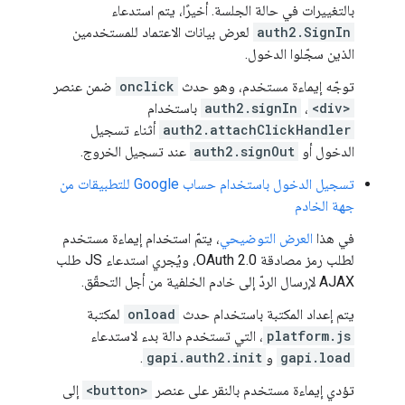
بالتغييرات في حالة الجلسة. أخيرًا، يتم استدعاء
auth2.SignIn
لعرض بيانات الاعتماد للمستخدمين
الذين سجّلوا الدخول.
توجّه إيماءة مستخدم، وهو حدث
onclick
ضمن عنصر
<div>
،
auth2.signIn
باستخدام
auth2.attachClickHandler
أثناء تسجيل
الدخول أو
auth2.signOut
عند تسجيل الخروج.
تسجيل الدخول باستخدام حساب Google للتطبيقات من
جهة الخادم
في هذا
العرض التوضيحي
، يتمّ استخدام إيماءة مستخدم
لطلب رمز مصادقة OAuth 2.0، ويُجري استدعاء JS طلب
AJAX لإرسال الردّ إلى خادم الخلفية من أجل التحقّق.
يتم إعداد المكتبة باستخدام حدث
onload
لمكتبة
platform.js
، التي تستخدم دالة بدء لاستدعاء
gapi.load
و
gapi.auth2.init
.
تؤدي إيماءة مستخدم بالنقر على عنصر
<button>
إلى