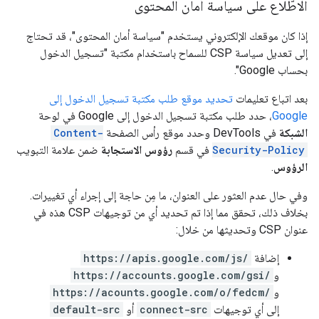
الاطّلاع على سياسة أمان المحتوى
إذا كان موقعك الإلكتروني يستخدم "سياسة أمان المحتوى"، قد تحتاج
إلى تعديل سياسة CSP للسماح باستخدام مكتبة "تسجيل الدخول
بحساب Google".
بعد اتباع تعليمات
تحديد موقع طلب مكتبة تسجيل الدخول إلى
Google
، حدد طلب مكتبة تسجيل الدخول إلى Google في لوحة
الشبكة
في DevTools وحدد موقع رأس الصفحة
Content-
Security-Policy
في قسم
رؤوس الاستجابة
ضمن علامة التبويب
الرؤوس
.
وفي حال عدم العثور على العنوان، ما مِن حاجة إلى إجراء أي تغييرات.
بخلاف ذلك، تحقق مما إذا تم تحديد أي من توجيهات CSP هذه في
عنوان CSP وتحديثها من خلال:
إضافة
https://apis.google.com/js/
و
https://accounts.google.com/gsi/
و
https://acounts.google.com/o/fedcm/
إلى أي توجيهات
connect-src
أو
default-src