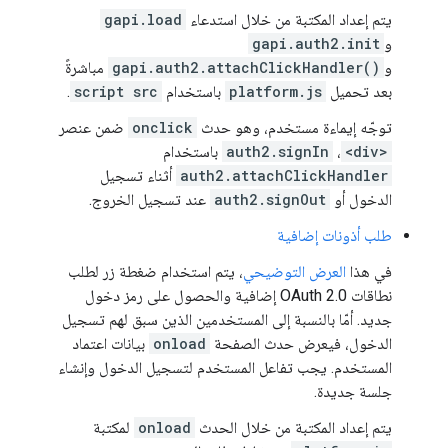
يتم إعداد المكتبة من خلال استدعاء
gapi.load
و
gapi.auth2.init
و
gapi.auth2.attachClickHandler()
مباشرةً
بعد تحميل
platform.js
باستخدام
script src
.
توجّه إيماءة مستخدم، وهو حدث
onclick
ضمن عنصر
<div>
،
auth2.signIn
باستخدام
auth2.attachClickHandler
أثناء تسجيل
الدخول أو
auth2.signOut
عند تسجيل الخروج.
طلب أذونات إضافية
في هذا
العرض التوضيحي
، يتم استخدام ضغطة زر لطلب
نطاقات OAuth 2.0 إضافية والحصول على رمز دخول
جديد. أمّا بالنسبة إلى المستخدمين الذين سبق لهم تسجيل
الدخول، فيعرض حدث الصفحة
onload
بيانات اعتماد
المستخدم. يجب تفاعل المستخدم لتسجيل الدخول وإنشاء
جلسة جديدة.
يتم إعداد المكتبة من خلال الحدث
onload
لمكتبة