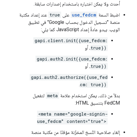
أحدث ولا يمكن اختباره باستخدام إصدارات سابقة.
اضبط السمة
use_fedcm
على
true
عند إعداد مكتبة
منصة "تسجيل الدخول بحساب Google" في تطبيق
الويب. يبدو عادةً إعداد JavaScript كما يلي:
gapi.client.init({use_fedcm:
true})
، أو
gapi.auth2.init({use_fedcm:
true})
، أو
gapi.auth2.authorize({use_fed
.
cm: true})
بدلاً من ذلك، يمكن استخدام علامة
meta
لتفعيل
FedCM بتنسيق HTML:
<meta name="google-signin-
use_fedcm" content="true">
إلغاء صلاحية النُسخ المخزّنة مؤقتًا من مكتبة منصة