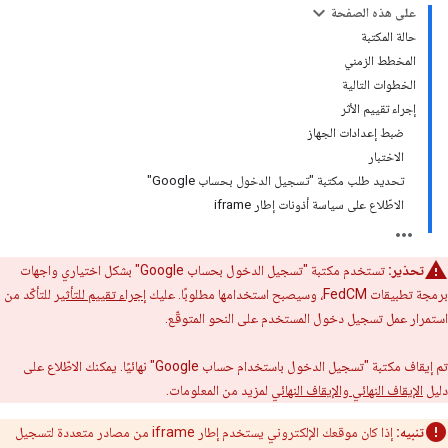
على هذه الصفحة
حالة المكتبة
المخطط الزمني
الخطوات التالية
إجراء تقييم الأثر
ضبط إعدادات الجهاز
الاختبار
تحديد طلب مكتبة "تسجيل الدخول بحساب Google"
الاطّلاع على سياسة أذونات إطار iframe
تحذير:
تستخدم مكتبة "تسجيل الدخول بحساب Google" بشكل اختياري واجهات
برمجة تطبيقات FedCM، وسيصبح استخدامها مطلوبًا. عليك
إجراء تقييم للتأثير
للتأكّد من
استمرار عمل تسجيل دخول المستخدم على النحو المتوقّع.
تم إيقاف مكتبة "تسجيل الدخول باستخدام حساب Google" نهائيًا. يمكنك الاطّلاع على
دليل
الإيقاف النهائي والإيقاف النهائي
لمزيد من المعلومات.
تنبيه:
إذا كان موقعك الإلكتروني يستخدم إطار iframe من مصادر متعددة لتسجيل