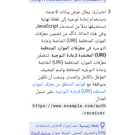
اختياريًا، يمكن عرض بيانات الاعتماد
باستخدام إعادة توجيه إلى نقطة نهاية
تستضيفها بدلاً من استدعاء JavaScript.
وفي هذه الحالة، تأكَّد من تضمين معرّفات
الموارد المنتظمة (URI) الخاصة بإعادة
التوجيه في
معرّفات الموارد المنتظمة
(URI) المعتمَدة لإعادة التوجيه
. تتضمّن
معرّفات الموارد المنتظمة (URI) الخاصة
بإعادة التوجيه المخطط واسم المضيف
المؤهّل بالكامل والمسار، ويجب أن تكون
متوافقة مع
قواعد التحقّق من معرّف الموارد
المنتظم (URI) لإعادة التوجيه
. على سبيل
المثال:
https://www.example.com/auth
.
-receiver
نقطة رئيسية:
عند إجراء الاختبار باستخدام
http والمضيف المحلي، اضبط عنوان
سياسة الإحالة