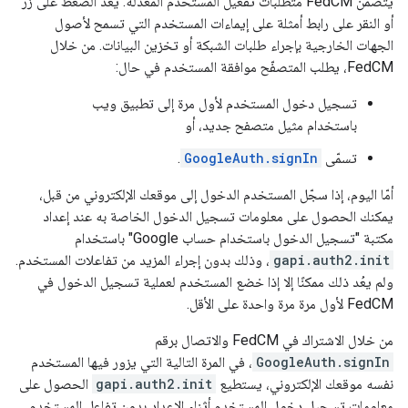
يتضمن FedCM متطلبات تفعيل المستخدم المعدَّلة. يُعد الضغط على زر
أو النقر على رابط أمثلة على إيماءات المستخدم التي تسمح لأصول
الجهات الخارجية بإجراء طلبات الشبكة أو تخزين البيانات. من خلال
FedCM، يطلب المتصفّح موافقة المستخدم في حال:
تسجيل دخول المستخدم لأول مرة إلى تطبيق ويب
باستخدام مثيل متصفح جديد، أو
تسمّى
GoogleAuth.signIn
.
أمّا اليوم، إذا سجّل المستخدم الدخول إلى موقعك الإلكتروني من قبل،
يمكنك الحصول على معلومات تسجيل الدخول الخاصة به عند إعداد
مكتبة "تسجيل الدخول باستخدام حساب Google" باستخدام
gapi.auth2.init
، وذلك بدون إجراء المزيد من تفاعلات المستخدم.
ولم يعُد ذلك ممكنًا إلا إذا خضع المستخدم لعملية تسجيل الدخول في
FedCM لأول مرة مرة واحدة على الأقل.
من خلال الاشتراك في FedCM والاتصال برقم
GoogleAuth.signIn
، في المرة التالية التي يزور فيها المستخدم
نفسه موقعك الإلكتروني، يستطيع
gapi.auth2.init
الحصول على
معلومات تسجيل دخول المستخدم أثناء الإعداد بدون تفاعل المستخدم.