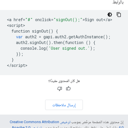
بالرابط.
<
a
href
=
"#"
onclick
=
"signOut();"
>
Sign
out
<
/
a
>

<
script
function
signOut
()
{
var
auth2
=
gapi
.
auth2
.
getAuthInstance
();
auth2
.
signOut
()
.
then
(
function
()
{
console
.
log
(
'User signed out.'
);
});
}
<
/
script
هل كان المحتوى مفيدًا؟
إرسال ملاحظات
إنّ محتوى هذه الصفحة مرخّص بموجب
ترخيص Creative Commons Attribution
4.0‏
ما لم يُنصّ على خلاف ذلك، ونماذج الرموز مرخّصة بموجب
ترخيص Apache 2.0‏
.