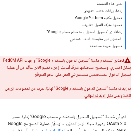
على هذه الصفحة
إنشاء بيانات اعتماد التفويض
تحميل مكتبة Google Platform
تحديد معرّف العميل لتطبيقك
إضافة زر "تسجيل الدخول باستخدام حساب Google"
الحصول على معلومات الملف الشخصي
تسجيل خروج مستخدم
تحذير:
تستخدم مكتبة "تسجيل الدخول باستخدام Google" واجهات FedCM API
بشكل اختياري، وسيصبح استخدامها شرطًا أساسيًا.
إجراء تقييم للأثر
للتأكّد من أنّ عملية
تسجيل الدخول للمستخدمين ستستمر في العمل على النحو المتوقّع
تم إيقاف مكتبة "تسجيل الدخول باستخدام Google" نهائيًا. لمزيد من المعلومات، يُرجى
الاطّلاع على دليل
الإيقاف النهائي
.
تتولّى خدمة "تسجيل الدخول باستخدام حساب Google" إدارة مسار
OAuth 2.0 ودورة حياة الرمز المميّز، ما يسهّل عملية الدمج مع Google
APIs. يمكن للمستخدم في أي وقت
إبطال إذن الوصول
إلى أي تطبيق.