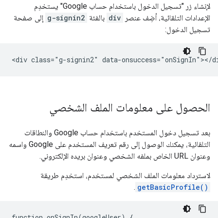
لإنشاء زر "تسجيل الدخول باستخدام حساب Google" يستخدِم
الإعدادات التلقائية، أضِف عنصر
div
بالفئة
g-signin2
إلى صفحة
تسجيل الدخول:
الحصول على معلومات الملف الشخصي
بعد تسجيل دخول المستخدم باستخدام حساب Google والنطاقات
التلقائية، يمكنك الوصول إلى رقم تعريف المستخدم على Google واسمه
وعنوان URL الخاص بملفه الشخصي وعنوان بريده الإلكتروني.
لاسترداد معلومات الملف الشخصي لمستخدم، استخدِم طريقة
.
getBasicProfile()
function
onSignIn
(
googleUser
)
{