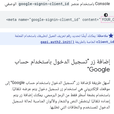
Console باستخدام عنصر
google-signin-client_id
الوصفي.
<meta name="google-signin-client_id" content="
YOUR_
ملاحظة:
يمكنك أيضًا تحديد رقم تعريف العميل لتطبيقك باستخدام المَعلمة
client_id
الخاصة بالطريقة
gapi.auth2.init()
.
إضافة زر "تسجيل الدخول باستخدام حساب
Google"
أسهل طريقة لإضافة زر "تسجيل الدخول باستخدام حساب Google" إلى
موقعك الإلكتروني هي استخدام زر تسجيل دخول يتم عرضه تلقائيًا.
باستخدام بضعة أسطر فقط من الرمز البرمجي، يمكنك إضافة زر يتم
إعداده تلقائيًا ليتضمّن النص والشعار والألوان المناسبة لحالة تسجيل
الدخول للمستخدم والنطاقات التي تطلبها.