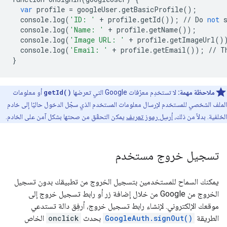
var
profile
=
googleUser
.
getBasicProfile
();
console
.
log
(
'ID: '
+
profile
.
getId
());
//
Do
not
console
.
log
(
'Name: '
+
profile
.
getName
());
console
.
log
(
'Image URL: '
+
profile
.
getImageUrl
()
console
.
log
(
'Email: '
+
profile
.
getEmail
());
//
T
}
ملاحظة مهمة:
لا تستخدِم معرّفات Google التي تعرضها
getId()
أو معلومات
الملف الشخصي للمستخدم لإرسال معلومات المستخدم الذي سجّل الدخول حاليًا إلى خادم
الخلفية. بدلاً من ذلك،
أرسِل رموز تعريف
يمكن التحقّق من صحتها بشكل آمن على الخادم.
تسجيل خروج مستخدم
يمكنك السماح للمستخدمين بتسجيل الخروج من تطبيقك بدون تسجيل
الخروج من Google من خلال إضافة زر أو رابط تسجيل خروج إلى
موقعك الإلكتروني. لإنشاء رابط تسجيل خروج، أرفِق دالة تستدعي
الطريقة
GoogleAuth.signOut()
بحدث
onclick
الخاص