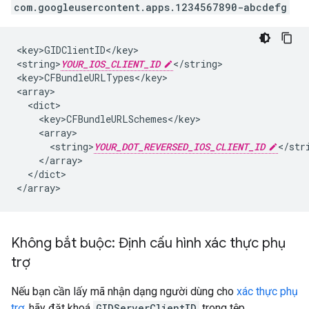
com.googleusercontent.apps.1234567890-abcdefg
<key>GIDClientID</key>

<string>
YOUR_IOS_CLIENT_ID
</string>

<key>CFBundleURLTypes</key>

<array>

  <dict>

    <key>CFBundleURLSchemes</key>

    <array>

      <string>
YOUR_DOT_REVERSED_IOS_CLIENT_ID
</stri
    </array>

  </dict>

</array>
Không bắt buộc: Định cấu hình xác thực phụ
trợ
Nếu bạn cần lấy mã nhận dạng người dùng cho
xác thực phụ
trợ
, hãy đặt khoá
GIDServerClientID
trong tệp