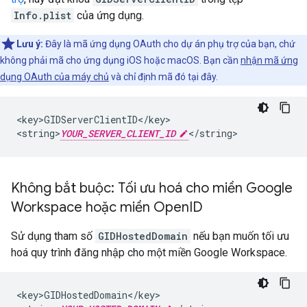
Info.plist
của ứng dụng.
Lưu ý:
Đây là mã ứng dụng OAuth cho dự án phụ trợ của bạn, chứ
không phải mã cho ứng dụng iOS hoặc macOS. Bạn cần
nhận mã ứng
dụng OAuth của máy chủ
và chỉ định mã đó tại đây.
<key>GIDServerClientID</key>

<string>
YOUR_SERVER_CLIENT_ID
</string>
Không bắt buộc: Tối ưu hoá cho miền Google
Workspace hoặc miền Open
ID
Sử dụng tham số
GIDHostedDomain
nếu bạn muốn tối ưu
hoá quy trình đăng nhập cho một miền Google Workspace.
<key>GIDHostedDomain</key>
