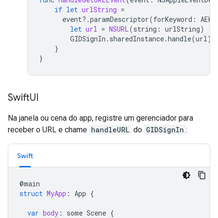
if
let
urlString
=
event
?.
paramDescriptor
(
forKeyword
:
AEKe
let
url
=
NSURL
(
string
:
urlString
)
GIDSignIn
.
sharedInstance
.
handle
(
url
)
}
}
Swift
UI
Na janela ou cena do app, registre um gerenciador para
receber o URL e chame
handleURL
do
GIDSignIn
:
Swift
@
main
struct
MyApp
:
App
{
var
body
:
some
Scene
{