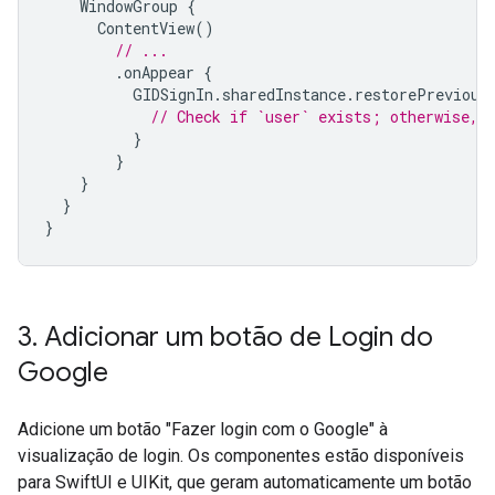
WindowGroup
{
ContentView
()
// ...
.
onAppear
{
GIDSignIn
.
sharedInstance
.
restorePrevious
// Check if `user` exists; otherwise, 
}
}
}
}
}
3
.
Adicionar um botão de Login do
Google
Adicione um botão "Fazer login com o Google" à
visualização de login. Os componentes estão disponíveis
para SwiftUI e UIKit, que geram automaticamente um botão