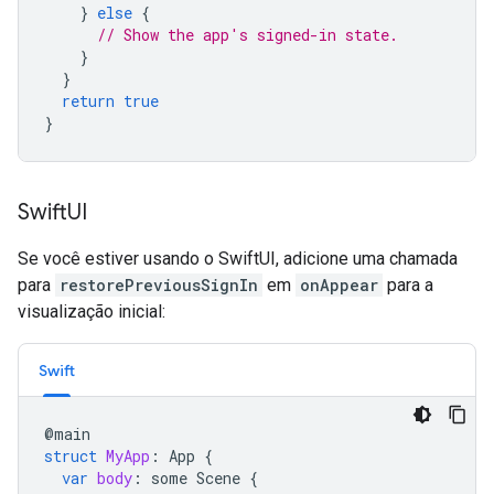
}
else
{
// Show the app's signed-in state.
}
}
return
true
}
Swift
UI
Se você estiver usando o SwiftUI, adicione uma chamada
para
restorePreviousSignIn
em
onAppear
para a
visualização inicial:
Swift
@
main
struct
MyApp
:
App
{
var
body
:
some
Scene
{