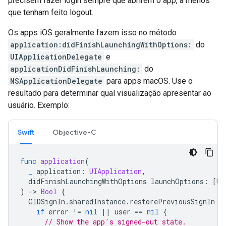
precisem fazer login sempre que abrirem o app, a menos
que tenham feito logout.
Os apps iOS geralmente fazem isso no método
application:didFinishLaunchingWithOptions:
do
UIApplicationDelegate
e
applicationDidFinishLaunching:
do
NSApplicationDelegate
para apps macOS. Use o
resultado para determinar qual visualização apresentar ao
usuário. Exemplo:
Swift
Objective-C
func
application
(
_
application
:
UIApplication
,
didFinishLaunchingWithOptions
launchOptions
:
[
UI
)
-
>
Bool
{
GIDSignIn
.
sharedInstance
.
restorePreviousSignIn
{
if
error
!=
nil
||
user
==
nil
{
// Show the app's signed-out state.