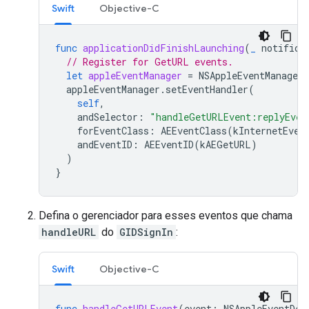
Swift
Objective-C
func
applicationDidFinishLaunching
(
_
notifica
// Register for GetURL events.
let
appleEventManager
=
NSAppleEventManager
.
appleEventManager
.
setEventHandler
(
self
,
andSelector
:
"handleGetURLEvent:replyEven
forEventClass
:
AEEventClass
(
kInternetEven
andEventID
:
AEEventID
(
kAEGetURL
)
)
}
Defina o gerenciador para esses eventos que chama
handleURL
do
GIDSignIn
:
Swift
Objective-C
func
handleGetURLEvent
(
event
:
NSAppleEventDes