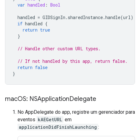
var
handled
:
Bool
handled
=
GIDSignIn
.
sharedInstance
.
handle
(
url
)
if
handled
{
return
true
}
// Handle other custom URL types.
// If not handled by this app, return false.
return
false
}
mac
OS: NSApplication
Delegate
No AppDelegate do app, registre um gerenciador para
eventos
kAEGetURL
em
applicationDidFinishLaunching
: