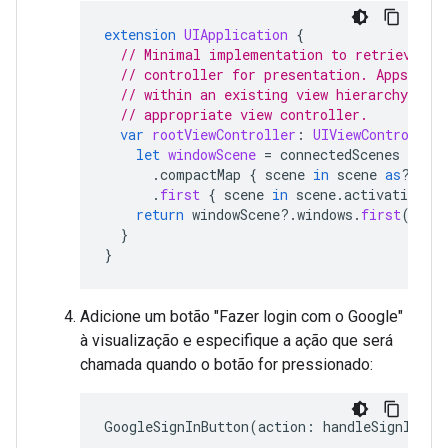
extension
UIApplication
{
// Minimal implementation to retrieve th
// controller for presentation. Apps pre
// within an existing view hierarchy shou
// appropriate view controller.
var
rootViewController
:
UIViewController
let
windowScene
=
connectedScenes
.
compactMap
{
scene
in
scene
as
?
UIW
.
first
{
scene
in
scene
.
activationSta
return
windowScene
?.
windows
.
first
(
wher
}
}
Adicione um botão "Fazer login com o Google"
à visualização e especifique a ação que será
chamada quando o botão for pressionado:
GoogleSignInButton
(
action
:
handleSignInBut