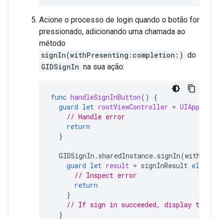
Acione o processo de login quando o botão for
pressionado, adicionando uma chamada ao
método
signIn(withPresenting:completion:)
do
GIDSignIn
na sua ação:
func
handleSignInButton
()
{
guard
let
rootViewController
=
UIApplicat
// Handle error
return
}
GIDSignIn
.
sharedInstance
.
signIn
(
withPres
guard
let
result
=
signInResult
else
{
// Inspect error
return
}
// If sign in succeeded, display the a
}