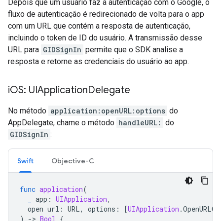
Depois que um usuário faz a autenticação com o Google, o
fluxo de autenticação é redirecionado de volta para o app
com um URL que contém a resposta de autenticação,
incluindo o token de ID do usuário. A transmissão desse
URL para
GIDSignIn
permite que o SDK analise a
resposta e retorne as credenciais do usuário ao app.
i
OS: UIApplication
Delegate
No método
application:openURL:options
do
AppDelegate, chame o método
handleURL:
do
GIDSignIn
:
Swift
Objective-C
func
application
(
_
app
:
UIApplication
,
open
url
:
URL
,
options
:
[
UIApplication
.
OpenURLOp
)
-
>
Bool
{