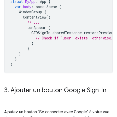
struct
MyApp
:
App
{
var
body
:
some
Scene
{
WindowGroup
{
ContentView
()
// ...
.
onAppear
{
GIDSignIn
.
sharedInstance
.
restorePrevious
// Check if `user` exists; otherwise, 
}
}
}
}
}
3
.
Ajouter un bouton Google Sign-In
Ajoutez un bouton "Se connecter avec Google" à votre vue