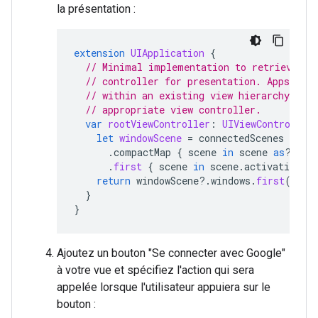
la présentation :
extension
UIApplication
{
// Minimal implementation to retrieve th
// controller for presentation. Apps pre
// within an existing view hierarchy shou
// appropriate view controller.
var
rootViewController
:
UIViewController
let
windowScene
=
connectedScenes
.
compactMap
{
scene
in
scene
as
?
UIW
.
first
{
scene
in
scene
.
activationSta
return
windowScene
?.
windows
.
first
(
wher
}
}
Ajoutez un bouton "Se connecter avec Google"
à votre vue et spécifiez l'action qui sera
appelée lorsque l'utilisateur appuiera sur le
bouton :