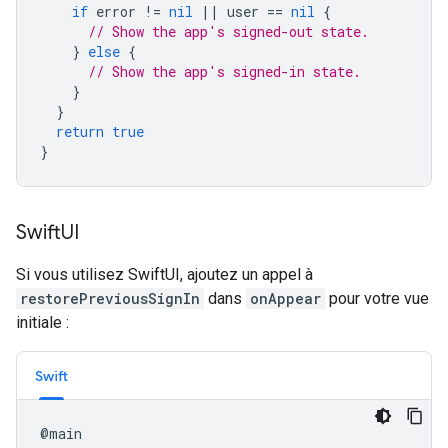
if
error
!=
nil
||
user
==
nil
{
// Show the app's signed-out state.
}
else
{
// Show the app's signed-in state.
}
}
return
true
}
Swift
UI
Si vous utilisez SwiftUI, ajoutez un appel à
restorePreviousSignIn
dans
onAppear
pour votre vue
initiale :
Swift
@
main