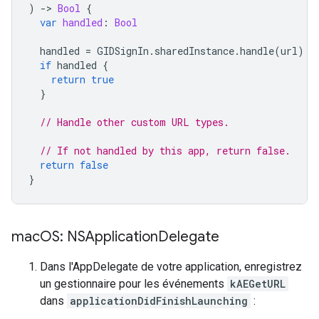
)
-
>
Bool
{
var
handled
:
Bool
handled
=
GIDSignIn
.
sharedInstance
.
handle
(
url
)
if
handled
{
return
true
}
// Handle other custom URL types.
// If not handled by this app, return false.
return
false
}
mac
OS: NSApplication
Delegate
Dans l'AppDelegate de votre application, enregistrez
un gestionnaire pour les événements
kAEGetURL
dans
applicationDidFinishLaunching
: