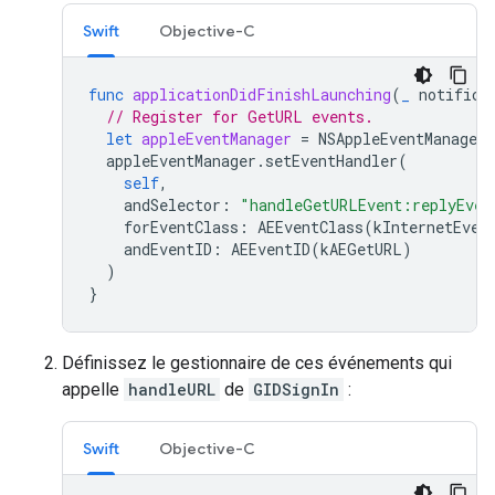
Swift
Objective-C
func
applicationDidFinishLaunching
(
_
notifica
// Register for GetURL events.
let
appleEventManager
=
NSAppleEventManager
.
appleEventManager
.
setEventHandler
(
self
,
andSelector
:
"handleGetURLEvent:replyEven
forEventClass
:
AEEventClass
(
kInternetEven
andEventID
:
AEEventID
(
kAEGetURL
)
)
}
Définissez le gestionnaire de ces événements qui
appelle
handleURL
de
GIDSignIn
:
Swift
Objective-C