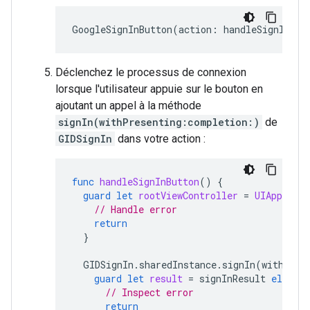
GoogleSignInButton
(
action
:
handleSignInBut
Déclenchez le processus de connexion
lorsque l'utilisateur appuie sur le bouton en
ajoutant un appel à la méthode
signIn(withPresenting:completion:)
de
GIDSignIn
dans votre action :
func
handleSignInButton
()
{
guard
let
rootViewController
=
UIApplicat
// Handle error
return
}
GIDSignIn
.
sharedInstance
.
signIn
(
withPres
guard
let
result
=
signInResult
else
{
// Inspect error
return