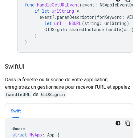
func
handleGetURLEvent
(
event
:
NSAppleEventDes
if
let
urlString
=
event
?.
paramDescriptor
(
forKeyword
:
AEKe
let
url
=
NSURL
(
string
:
urlString
)
GIDSignIn
.
sharedInstance
.
handle
(
url
)
}
}
Swift
UI
Dans la fenêtre ou la scène de votre application,
enregistrez un gestionnaire pour recevoir l'URL et appelez
handleURL
de
GIDSignIn
:
Swift
@
main
struct
MyApp
:
App
{