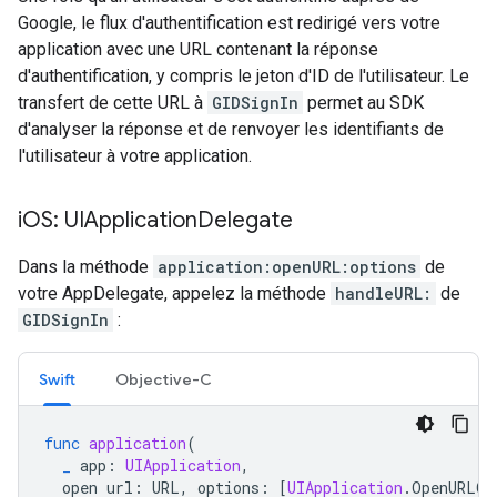
Google, le flux d'authentification est redirigé vers votre
application avec une URL contenant la réponse
d'authentification, y compris le jeton d'ID de l'utilisateur. Le
transfert de cette URL à
GIDSignIn
permet au SDK
d'analyser la réponse et de renvoyer les identifiants de
l'utilisateur à votre application.
i
OS: UIApplication
Delegate
Dans la méthode
application:openURL:options
de
votre AppDelegate, appelez la méthode
handleURL:
de
GIDSignIn
:
Swift
Objective-C
func
application
(
_
app
:
UIApplication
,
open
url
:
URL
,
options
:
[
UIApplication
.
OpenURLOp