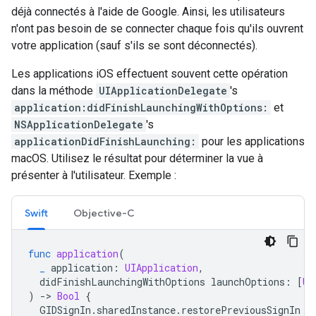
déjà connectés à l'aide de Google. Ainsi, les utilisateurs
n'ont pas besoin de se connecter chaque fois qu'ils ouvrent
votre application (sauf s'ils se sont déconnectés).
Les applications iOS effectuent souvent cette opération
dans la méthode
UIApplicationDelegate
's
application:didFinishLaunchingWithOptions:
et
NSApplicationDelegate
's
applicationDidFinishLaunching:
pour les applications
macOS. Utilisez le résultat pour déterminer la vue à
présenter à l'utilisateur. Exemple :
Swift
Objective-C
func
application
(
_
application
:
UIApplication
,
didFinishLaunchingWithOptions
launchOptions
:
[
UI
)
-
>
Bool
{
GIDSignIn
.
sharedInstance
.
restorePreviousSignIn
{