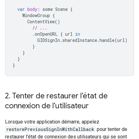
var
body
:
some
Scene
{
WindowGroup
{
ContentView
()
// ...
.
onOpenURL
{
url
in
GIDSignIn
.
sharedInstance
.
handle
(
url
)
}
}
}
}
2
.
Tenter de restaurer l'état de
connexion de l'utilisateur
Lorsque votre application démarre, appelez
restorePreviousSignInWithCallback
pour tenter de
restaurer l'état de connexion des utilisateurs qui se sont