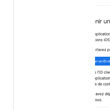
Obtenir un
Votre applicatio
applications iO
Si vous n'avez p
Créer un ID c
Une fois l'ID cl
votre application
données de confi
Si vous avez déj
ci-dessous.