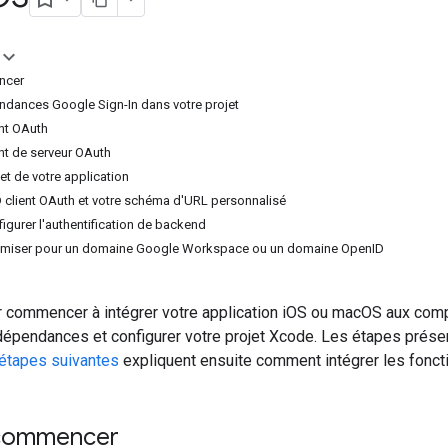
ncer
pendances Google Sign-In dans votre projet
ent OAuth
ent de serveur OAuth
jet de votre application
ID client OAuth et votre schéma d'URL personnalisé
nfigurer l'authentification de backend
ptimiser pour un domaine Google Workspace ou un domaine OpenID
r commencer à intégrer votre application iOS ou macOS aux com
dépendances et configurer votre projet Xcode. Les étapes prése
étapes suivantes
expliquent ensuite comment intégrer les fonctio
 commencer