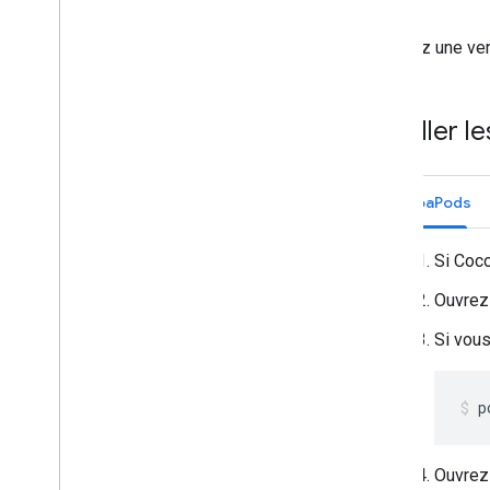
Installez une ve
Installer 
CocoaPods
Si Coco
Ouvrez 
Si vous
p
Ouvrez 