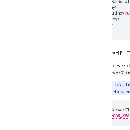
    <key>CFBundl
    <array>

      <string>
YO
    </array>

  </dict>

</array>
Facultatif :
Si vous devez obt
GIDServerCli
Remarque
: Il s'agi
serveur OAuth
et le spéci
<key>GIDServerCl
<string>
YOUR_SER