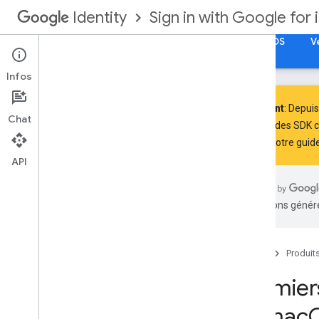
Sign in with Google for 
Identity
Débutter
Autorisation de compte Google pour iOS
V
Infos
Important
: Depuis
Chat
utilisent des SDK 
Suivez notre
guide
Ajouter Se connecter avec Google à
votre application
API
Intégrer Google Sign-In à votre
application i
OS ou mac
OS
Obtenir des informations de profil
traductions généré
S'authentifier auprès d'un serveur
backend
Révoquer des jetons d'accès et
Accueil
Produit
déconnecter l'application
Se préparer aux exigences concernant
Premier
le communiqué sur les données sur
l'App Store d'Apple
et mac