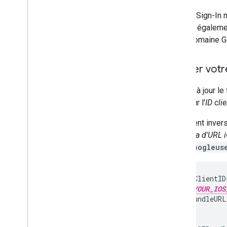
Google Sign-In n
pouvez également
votre domaine 
Ajouter votr
Mettez à jour le 
basé sur l'
ID cli
L'ID client inve
"
Schéma d'URL 
com.googleus
<key>GIDClientID<
<string>
YOUR_IOS
<key>CFBundleURL
<array>

  <dict>
