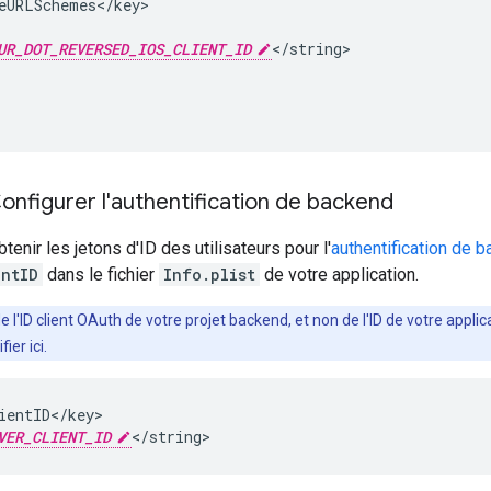
eURLSchemes</key>

UR_DOT_REVERSED_IOS_CLIENT_ID
</string>

 Configurer l'authentification de backend
enir les jetons d'ID des utilisateurs pour l'
authentification de 
entID
dans le fichier
Info.plist
de votre application.
t de l'ID client OAuth de votre projet backend, et non de l'ID de votre ap
fier ici.
ientID</key>

VER_CLIENT_ID
</string>