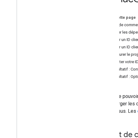
Mettre à jour Google Sign-In sur i
OS
Guide de migration rapide vers
Sur cette page
Google Sign-In
Avant de comme
Installer les dé
Ateliers de programmation
Obtenir un ID cli
Se connecter avec Google pour i
OS
Obtenir un ID cli
Configurer le pro
Notes de version
Ajouter votre 
Notes de version du SDK Google Sign-
In pour i
OS et mac
OS
Facultatif : Co
Facultatif : O
Google Sign-In i
OS sur Git
Hub
Git
Hub
Avant de pouvoi
télécharger les 
processus. Les
Avant de