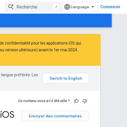
/
Connexion
e confidentialité pour les applications iOS qui
u version ultérieure) avant le 1er mai 2024.
e langue préférée. Les
Ce contenu vous a-t-il été utile ?
i
OS
Envoyer des commentaires