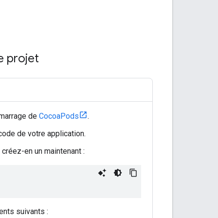
e projet
démarrage de
CocoaPods
.
ode de votre application.
, créez-en un maintenant :
ents suivants :