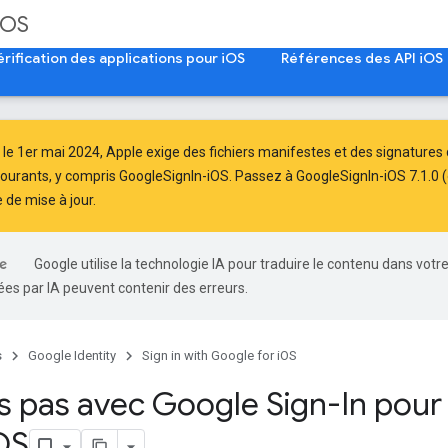
iOS
érification des applications pour iOS
Références des API iOS
 le
1er mai 2024
, Apple
exige
des fichiers manifestes et des signatures d
courants, y compris GoogleSignIn-iOS. Passez à GoogleSignIn-iOS 7.1.0 (o
 de mise à jour
.
Google utilise la technologie IA pour traduire le contenu dans votr
es par IA peuvent contenir des erreurs.
s
Google Identity
Sign in with Google for iOS
s pas avec Google Sign-In pour 
OS