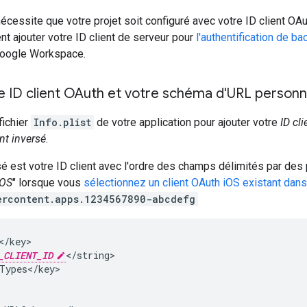
écessite que votre projet soit configuré avec votre ID client O
 ajouter votre ID client de serveur pour
l'authentification de b
Google Workspace.
e ID client OAuth et votre schéma d'URL personn
fichier
Info.plist
de votre application pour ajouter votre
ID cl
ent inversé
.
rsé est votre ID client avec l'ordre des champs délimités par des 
iOS
" lorsque vous
sélectionnez un client OAuth iOS existant dans
ercontent.apps.1234567890-abcdefg
/key>

_CLIENT_ID
</string>

Types</key>
