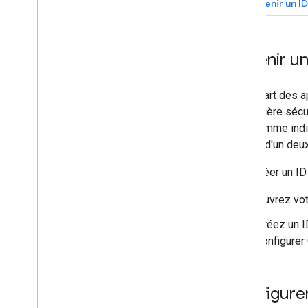
Obtenir un ID
Obtenir un
La plupart des a
de manière sécur
d'ID, comme ind
besoin d'un deuxi
Pour créer un ID 
Ouvrez vot
Créez un I
configurer
Configurer