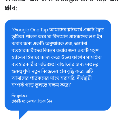
প্রভাব:
“Google One Tap আমাদের প্ল্যাটফর্মে একটি দ্বৈত
ভূমিকা পালন করে যা বিদ্যমান গ্রাহকদের লগ ইন
করার জন্য একটি অনুস্মারক এবং অজানা
ব্যবহারকারীদের নিবন্ধন করার জন্য একটি মসৃণ
চ্যানেল হিসাবে কাজ করে৷ উভয় ফাংশন সামগ্রিক
ব্যবহারকারীর অভিজ্ঞতা বাড়ানোর জন্য অত্যন্ত
গুরুত্বপূর্ণ। নতুন নিবন্ধনের হার বৃদ্ধি করে, এটি
আমাদের পাঠকদের সাথে সরাসরি, দীর্ঘস্থায়ী
সম্পর্ক গড়ে তুলতে সক্ষম করে।"
জি সুধাকর
প্রোডাক্ট ম্যানেজার, ভিকাটান