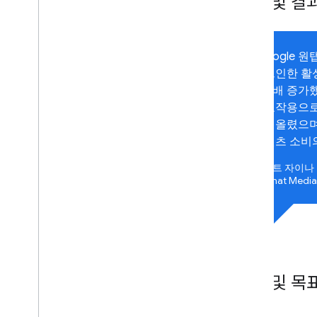
영향 및 결
"Google
로그인한 활
가 3배 증가
상호작용으로
끌어올렸으며,
콘텐츠 소비의
헤만트 자이나
Lokmat Medi
과제 및 목