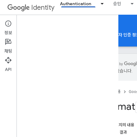
Authentication
승인
Identity
Sign in with Google
정보
Google 계정으로 로그인
앱 인증
패스키
사용자 인증 정
채팅
API
있을 수 있습니다.
Google 계정으로 로그인
개요
홈
제품
Goog
우수사례
개요
Lokmat
Pinterest
Reddit
철공
이 페이지의 내용
e
Bay
영향 및 결과