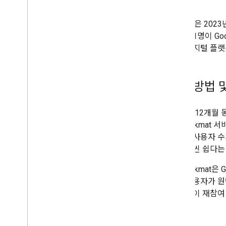
구현
Lokmat은 20
지니어 1명이 Go
모든 디지털 플랫폼
해결 방법 
통합 후 12개월 
자가 Lokmat
로그인 사용자 수
것이 훨씬 쉽다는
이제 Lokmat은
또한 사용자가 원
인 환경이 재참여