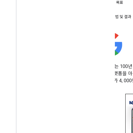
비카탄
과제 및 목표
The News Minute
구현
Lokmat
해결 방법 및 결과
The Times of India
Jagran New Media
보안 번들
계정 간 보안
OAuth 2
.
0 정책
권장사항
브랜드 가이드라인
Lokmat는 10
지털 플랫폼을 아우
Codelabs
용자 수가 4, 00
Android용 Google 계정으로 로그인
웹용 Google 계정으로 로그인 버튼
웹용 원탭 메시지
i
OS용 Google 로그인
프로토콜
Open
ID
Connect(
OIDC)