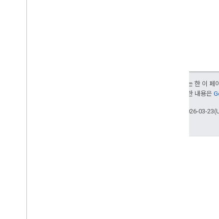
달리 명시되지 않는 한 이 
부여됩니다. 자세한 내용은
G
최종 업데이트: 2026-03-23(
GitHub
샘플을 선별하여 직접 시험해 보
세요.