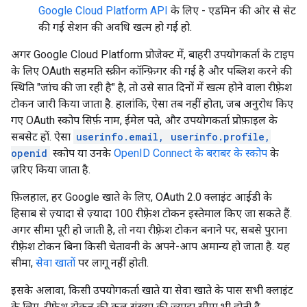
Google Cloud Platform API
के लिए - एडमिन की ओर से सेट
की गई सेशन की अवधि खत्म हो गई हो.
अगर Google Cloud Platform प्रोजेक्ट में, बाहरी उपयोगकर्ता के टाइप
के लिए OAuth सहमति स्क्रीन कॉन्फ़िगर की गई है और पब्लिश करने की
स्थिति "जांच की जा रही है" है, तो उसे सात दिनों में खत्म होने वाला रीफ़्रेश
टोकन जारी किया जाता है. हालांकि, ऐसा तब नहीं होता, जब अनुरोध किए
गए OAuth स्कोप सिर्फ़ नाम, ईमेल पते, और उपयोगकर्ता प्रोफ़ाइल के
सबसेट हों. ऐसा
userinfo.email, userinfo.profile,
openid
स्कोप या उनके
OpenID Connect के बराबर के स्कोप
के
ज़रिए किया जाता है.
फ़िलहाल, हर Google खाते के लिए, OAuth 2.0 क्लाइंट आईडी के
हिसाब से ज़्यादा से ज़्यादा 100 रीफ़्रेश टोकन इस्तेमाल किए जा सकते हैं.
अगर सीमा पूरी हो जाती है, तो नया रीफ़्रेश टोकन बनाने पर, सबसे पुराना
रीफ़्रेश टोकन बिना किसी चेतावनी के अपने-आप अमान्य हो जाता है. यह
सीमा,
सेवा खातों
पर लागू नहीं होती.
इसके अलावा, किसी उपयोगकर्ता खाते या सेवा खाते के पास सभी क्लाइंट
के लिए, रीफ़्रेश टोकन की कुल संख्या की ज़्यादा सीमा भी होती है.