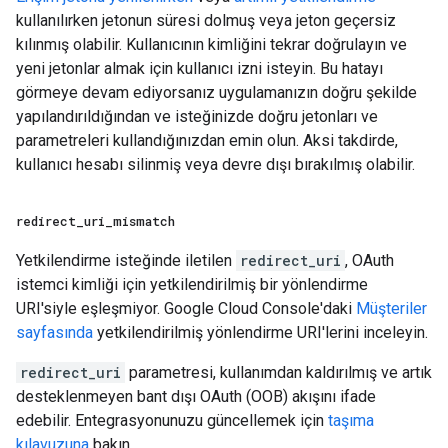
kullanılırken jetonun süresi dolmuş veya jeton geçersiz
kılınmış olabilir. Kullanıcının kimliğini tekrar doğrulayın ve
yeni jetonlar almak için kullanıcı izni isteyin. Bu hatayı
görmeye devam ediyorsanız uygulamanızın doğru şekilde
yapılandırıldığından ve isteğinizde doğru jetonları ve
parametreleri kullandığınızdan emin olun. Aksi takdirde,
kullanıcı hesabı silinmiş veya devre dışı bırakılmış olabilir.
redirect
_
uri
_
mismatch
Yetkilendirme isteğinde iletilen
redirect_uri
, OAuth
istemci kimliği için yetkilendirilmiş bir yönlendirme
URI'siyle eşleşmiyor. Google Cloud Console'daki
Müşteriler
sayfasında
yetkilendirilmiş yönlendirme URI'lerini inceleyin.
redirect_uri
parametresi, kullanımdan kaldırılmış ve artık
desteklenmeyen bant dışı OAuth (OOB) akışını ifade
edebilir. Entegrasyonunuzu güncellemek için
taşıma
kılavuzuna
bakın.