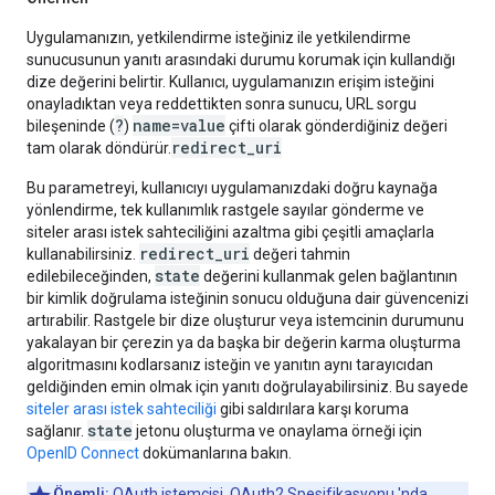
Uygulamanızın, yetkilendirme isteğiniz ile yetkilendirme
sunucusunun yanıtı arasındaki durumu korumak için kullandığı
dize değerini belirtir. Kullanıcı, uygulamanızın erişim isteğini
onayladıktan veya reddettikten sonra sunucu, URL sorgu
?
name=value
bileşeninde (
)
çifti olarak gönderdiğiniz değeri
redirect_uri
tam olarak döndürür.
Bu parametreyi, kullanıcıyı uygulamanızdaki doğru kaynağa
yönlendirme, tek kullanımlık rastgele sayılar gönderme ve
siteler arası istek sahteciliğini azaltma gibi çeşitli amaçlarla
redirect_uri
kullanabilirsiniz.
değeri tahmin
state
edilebileceğinden,
değerini kullanmak gelen bağlantının
bir kimlik doğrulama isteğinin sonucu olduğuna dair güvencenizi
artırabilir. Rastgele bir dize oluşturur veya istemcinin durumunu
yakalayan bir çerezin ya da başka bir değerin karma oluşturma
algoritmasını kodlarsanız isteğin ve yanıtın aynı tarayıcıdan
geldiğinden emin olmak için yanıtı doğrulayabilirsiniz. Bu sayede
siteler arası istek sahteciliği
gibi saldırılara karşı koruma
state
sağlanır.
jetonu oluşturma ve onaylama örneği için
OpenID Connect
dokümanlarına bakın.
Önemli:
OAuth istemcisi,
OAuth2 Spesifikasyonu 'nda