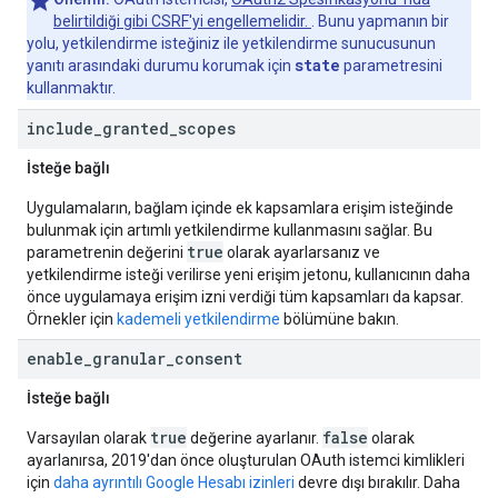
belirtildiği gibi CSRF'yi engellemelidir.
. Bunu yapmanın bir
yolu, yetkilendirme isteğiniz ile yetkilendirme sunucusunun
state
yanıtı arasındaki durumu korumak için
parametresini
kullanmaktır.
include
_
granted
_
scopes
İsteğe bağlı
Uygulamaların, bağlam içinde ek kapsamlara erişim isteğinde
bulunmak için artımlı yetkilendirme kullanmasını sağlar. Bu
true
parametrenin değerini
olarak ayarlarsanız ve
yetkilendirme isteği verilirse yeni erişim jetonu, kullanıcının daha
önce uygulamaya erişim izni verdiği tüm kapsamları da kapsar.
Örnekler için
kademeli yetkilendirme
bölümüne bakın.
enable
_
granular
_
consent
İsteğe bağlı
true
false
Varsayılan olarak
değerine ayarlanır.
olarak
ayarlanırsa, 2019'dan önce oluşturulan OAuth istemci kimlikleri
için
daha ayrıntılı Google Hesabı izinleri
devre dışı bırakılır. Daha