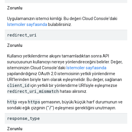
Zorunlu
Uygulamanızın istemci kimliği. Bu değeri Cloud Console'daki
İstemciler sayfasında
bulabilirsiniz.
redirect
_
uri
Zorunlu
Kullanıcı yetkilendirme akışını tamamladıktan sonra API
sunucusunun kullanıcıyı nereye yönlendireceğini belirler. Değer,
istemcinizin Cloud Console'daki
İstemciler sayfasında
yapılandırdığınız OAuth 2.0 istemcisinin yetkili yönlendirme
URI'lerinden biriyle tam olarak eşleşmelidir. Bu değer, sağlanan
client_id
için yetkili bir yönlendirme URI'siyle eşleşmezse
redirect_uri_mismatch
hatası alırsınız.
http
https
veya
şemasının, büyük/küçük harf durumunun ve
/
sondaki eğik çizginin ("
") eşleşmesi gerektiğini unutmayın.
response
_
type
Zorunlu