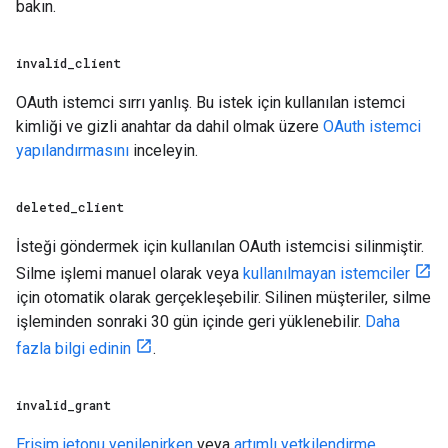
bakın.
invalid
_
client
OAuth istemci sırrı yanlış. Bu istek için kullanılan istemci
kimliği ve gizli anahtar da dahil olmak üzere
OAuth istemci
yapılandırmasını
inceleyin.
deleted
_
client
İsteği göndermek için kullanılan OAuth istemcisi silinmiştir.
Silme işlemi manuel olarak veya
kullanılmayan istemciler
için otomatik olarak gerçekleşebilir. Silinen müşteriler, silme
işleminden sonraki 30 gün içinde geri yüklenebilir.
Daha
fazla bilgi edinin
.
invalid
_
grant
Erişim jetonu yenilenirken
veya
artımlı yetkilendirme