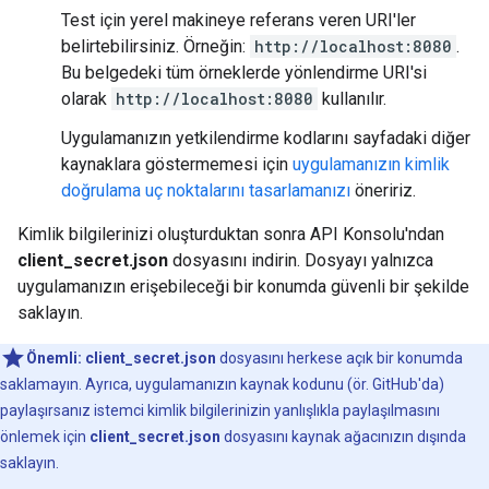
Test için yerel makineye referans veren URI'ler
belirtebilirsiniz. Örneğin:
http://localhost:8080
.
Bu belgedeki tüm örneklerde yönlendirme URI'si
olarak
http://localhost:8080
kullanılır.
Uygulamanızın yetkilendirme kodlarını sayfadaki diğer
kaynaklara göstermemesi için
uygulamanızın kimlik
doğrulama uç noktalarını tasarlamanızı
öneririz.
Kimlik bilgilerinizi oluşturduktan sonra API Konsolu'ndan
client_secret.json
dosyasını indirin. Dosyayı yalnızca
uygulamanızın erişebileceği bir konumda güvenli bir şekilde
saklayın.
Önemli:
client_secret.json
dosyasını herkese açık bir konumda
saklamayın. Ayrıca, uygulamanızın kaynak kodunu (ör. GitHub'da)
paylaşırsanız istemci kimlik bilgilerinizin yanlışlıkla paylaşılmasını
önlemek için
client_secret.json
dosyasını kaynak ağacınızın dışında
saklayın.