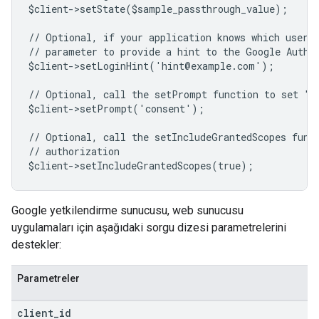
$client->setState($sample_passthrough_value);
// Optional, if your application knows which user 
// parameter to provide a hint to the Google Authe
$client->setLoginHint('hint@example.com');
// Optional, call the setPrompt function to set "c
$client->setPrompt('consent');
// Optional, call the setIncludeGrantedScopes func
// authorization
$client->setIncludeGrantedScopes(true);
Google yetkilendirme sunucusu, web sunucusu
uygulamaları için aşağıdaki sorgu dizesi parametrelerini
destekler:
Parametreler
client
_
id