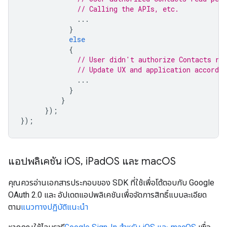
// Calling the APIs, etc.
...
}
else
{
// User didn't authorize Contacts re
// Update UX and application accordin
...
}
}
});
});
แอปพลิเคชัน i
OS
,
i
Pad
OS และ mac
OS
คุณควรอ่านเอกสารประกอบของ SDK ที่ใช้เพื่อโต้ตอบกับ Google
OAuth 2.0 และ อัปเดตแอปพลิเคชันเพื่อจัดการสิทธิ์แบบละเอียด
ตาม
แนวทางปฏิบัติแนะนำ