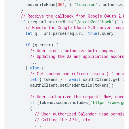
res
.
writeHead
(
301
,
{
"Location"
:
authorizati
}
// Receive the callback from Google OAuth 2.0 
if
(
req
.
url
.
startsWith
(
'/oauth2callback'
))
{
// Handle the Google OAuth 2.0 server respon
let
q
=
url
.
parse
(
req
.
url
,
true
).
query
;
if
(
q
.
error
)
{
// User didn't authorize both scopes.
// Updating the UX and application accordin
...
}
else
{
// Get access and refresh tokens (if acces
let
{
tokens
}
=
await
oauth2Client
.
getTok
oauth2Client
.
setCredentials
(
tokens
);
// User authorized the request. Now, check 
if
(
tokens
.
scope
.
includes
(
'https://www.goo
{
// User authorized Calendar read permiss
// Calling the APIs, etc.
...