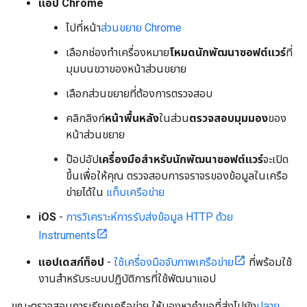
แอป Chrome
ไปที่หน้า
ส่วนขยาย Chrome
เลือกช่องทำเครื่องหมาย
โหมดนักพัฒนาซอฟต์แวร์
ที่
มุมบนขวาของหน้าส่วนขยาย
เลือกส่วนขยายที่ต้องการตรวจสอบ
คลิกลิงก์
หน้าพื้นหลัง
ในส่วน
ตรวจสอบมุมมอง
ของ
หน้าส่วนขยาย
ป๊อปอัป
เครื่องมือสำหรับนักพัฒนาซอฟต์แวร์
จะเปิด
ขึ้นเพื่อให้คุณ ตรวจสอบการจราจรของข้อมูลในเครือ
ข่ายได้ใน
แท็บเครือข่าย
iOS
-
การวิเคราะห์การรับส่งข้อมูล HTTP ด้วย
Instruments
แอปเดสก์ท็อป
-
ใช้เครื่องมือจับภาพเครือข่าย
ที่พร้อมใช้
งานสำหรับระบบปฏิบัติการที่ใช้พัฒนาแอป
ขณะตรวจสอบการเรียกเครือข่าย ให้มองหาคำขอที่ส่งไปยัง
ปลาย