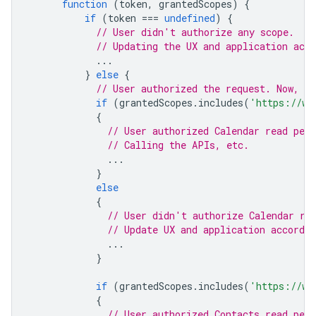
function
(
token
,
grantedScopes
)
{
if
(
token
===
undefined
)
{
// User didn't authorize any scope.
// Updating the UX and application acco
...
}
else
{
// User authorized the request. Now, ch
if
(
grantedScopes
.
includes
(
'https://ww
{
// User authorized Calendar read per
// Calling the APIs, etc.
...
}
else
{
// User didn't authorize Calendar re
// Update UX and application accordin
...
}
if
(
grantedScopes
.
includes
(
'https://ww
{
// User authorized Contacts read per