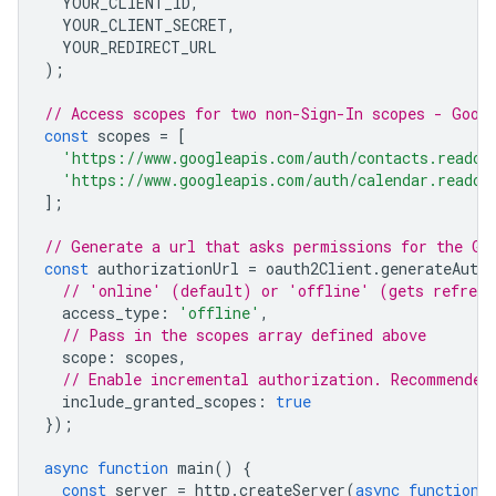
YOUR_CLIENT_ID
,
YOUR_CLIENT_SECRET
,
YOUR_REDIRECT_URL
);
// Access scopes for two non-Sign-In scopes - Goog
const
scopes
=
[
'https://www.googleapis.com/auth/contacts.readon
'https://www.googleapis.com/auth/calendar.readon
];
// Generate a url that asks permissions for the Go
const
authorizationUrl
=
oauth2Client
.
generateAuthU
// 'online' (default) or 'offline' (gets refresh
access_type
:
'offline'
,
// Pass in the scopes array defined above
scope
:
scopes
,
// Enable incremental authorization. Recommended
include_granted_scopes
:
true
});
async
function
main
()
{
const
server
=
http
.
createServer
(
async
function