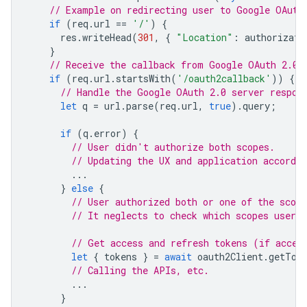
// Example on redirecting user to Google OAuth
if
(
req
.
url
==
'/'
)
{
res
.
writeHead
(
301
,
{
"Location"
:
authorizati
}
// Receive the callback from Google OAuth 2.0 
if
(
req
.
url
.
startsWith
(
'/oauth2callback'
))
{
// Handle the Google OAuth 2.0 server respon
let
q
=
url
.
parse
(
req
.
url
,
true
).
query
;
if
(
q
.
error
)
{
// User didn't authorize both scopes.
// Updating the UX and application accordin
...
}
else
{
// User authorized both or one of the scope
// It neglects to check which scopes users
// Get access and refresh tokens (if acces
let
{
tokens
}
=
await
oauth2Client
.
getTok
// Calling the APIs, etc.
...
}