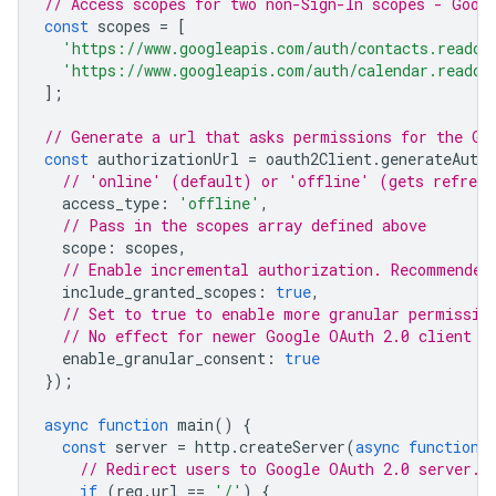
// Access scopes for two non-Sign-In scopes - Goog
const
scopes
=
[
'https://www.googleapis.com/auth/contacts.readon
'https://www.googleapis.com/auth/calendar.readon
];
// Generate a url that asks permissions for the Go
const
authorizationUrl
=
oauth2Client
.
generateAuthU
// 'online' (default) or 'offline' (gets refresh
access_type
:
'offline'
,
// Pass in the scopes array defined above
scope
:
scopes
,
// Enable incremental authorization. Recommended
include_granted_scopes
:
true
,
// Set to true to enable more granular permissio
// No effect for newer Google OAuth 2.0 client I
enable_granular_consent
:
true
});
async
function
main
()
{
const
server
=
http
.
createServer
(
async
function
// Redirect users to Google OAuth 2.0 server.
if
(
req
.
url
==
'/'
)
{