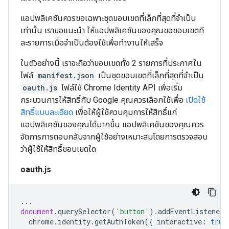
แอปพลิเคชันควรขอเฉพาะชุดขอบเขตที่เล็กที่สุดที่จำเป็น
เท่านั้น เราขอแนะนำ ให้แอปพลิเคชันของคุณขอขอบเขตที
ละรายการเมื่อจำเป็นต้องใช้เพื่อทำงานให้เสร็จ
ในตัวอย่างนี้ เราจะถือว่าขอบเขตทั้ง 2 รายการที่ประกาศใน
ไฟล์
manifest.json
เป็นชุดขอบเขตที่เล็กที่สุดที่จำเป็น
oauth.js
ไฟล์ใช้ Chrome Identity API เพื่อเริ่ม
กระบวนการให้สิทธิ์กับ Google คุณควรเลือกใช้เพื่อ
เปิดใช้
สิทธิ์แบบละเอียด
เพื่อให้ผู้ใช้ควบคุมการให้สิทธิ์แก่
แอปพลิเคชันของคุณได้มากขึ้น แอปพลิเคชันของคุณควร
จัดการการตอบกลับจากผู้ใช้อย่างเหมาะสมโดยการตรวจสอบ
ว่าผู้ใช้ให้สิทธิ์ขอบเขตใด
oauth.js
...
document
.
querySelector
(
'button'
).
addEventListener
(
chrome
.
identity
.
getAuthToken
({
interactive
:
true