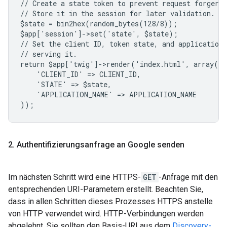
// Create a state token to prevent request forgery.
// Store it in the session for later validation.
$state = bin2hex(random_bytes(128/8));
$app['session']->set('state', $state);
// Set the client ID, token state, and application
// serving it.
return $app['twig']->render('index.html', array(
    'CLIENT_ID' => CLIENT_ID,
    'STATE' => $state,
    'APPLICATION_NAME' => APPLICATION_NAME
));
2
.
Authentifizierungsanfrage an Google senden
Im nächsten Schritt wird eine HTTPS-
GET
-Anfrage mit den
entsprechenden URI-Parametern erstellt. Beachten Sie,
dass in allen Schritten dieses Prozesses HTTPS anstelle
von HTTP verwendet wird. HTTP-Verbindungen werden
abgelehnt. Sie sollten den Basis-URI aus dem
Discovery-