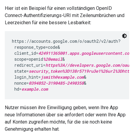
Hier ist ein Beispiel für einen vollständigen OpenID
Connect-Authentifizierungs-URI mit Zeilenumbrüchen und
Leerzeichen für eine bessere Lesbarkeit:
https://accounts.google.com/o/oauth2/v2/auth?

 response_type=code&

 client_id=
424911365001.apps.googleusercontent.com
&
 scope=openid
%20email
&

 redirect_uri=
https%3A//developers.google.com/oauth
 state=
security_token%3D138r5719ru3e1%26url%3Dhttps
 login_hint=
jsmith@example.com
&

 nonce=
0394852-3190485-2490358
&

 hd=
example.com
Nutzer müssen ihre Einwilligung geben, wenn Ihre App
neue Informationen über sie anfordert oder wenn Ihre App
auf Konten zugreifen möchte, für die sie noch keine
Genehmigung erhalten hat.