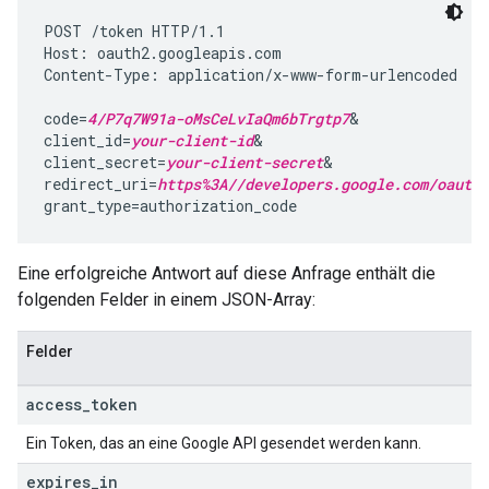
POST /token HTTP/1.1

Host: oauth2.googleapis.com

Content-Type: application/x-www-form-urlencoded

code=
4/P7q7W91a-oMsCeLvIaQm6bTrgtp7
&

client_id=
your-client-id
&

client_secret=
your-client-secret
&

redirect_uri=
https%3A//developers.google.com/oauthp
grant_type=authorization_code
Eine erfolgreiche Antwort auf diese Anfrage enthält die
folgenden Felder in einem JSON-Array:
Felder
access
_
token
Ein Token, das an eine Google API gesendet werden kann.
expires
_
in