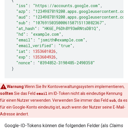
"iss"
:
"https://accounts.google.com"
,
"azp"
:
"1234987819200.apps.googleusercontent.com
"aud"
:
"1234987819200.apps.googleusercontent.com
"sub"
:
"10769150350006150715113082367"
,
"at_hash"
:
"HK6E_P6Dh8Y93mRNtsDB1Q"
,
"hd"
:
"example.com"
,
"email"
:
"jsmith@example.com"
,
"email_verified"
:
"true"
,
"iat"
:
1353601026
,
"exp"
:
1353604926
,
"nonce"
:
"0394852-3190485-2490358"
}
Warnung
:Wenn Sie Ihr Kontoverwaltungssystem implementieren,
sollten
Sie das Feld
email
im ID-Token nicht als eindeutige Kennung
für einen Nutzer verwenden. Verwenden Sie immer das Feld
sub
, da es
für ein Google-Konto eindeutig ist, auch wenn der Nutzer seine E-Mail-
Adresse ändert.
Google-ID-Tokens können die folgenden Felder (als
Claims