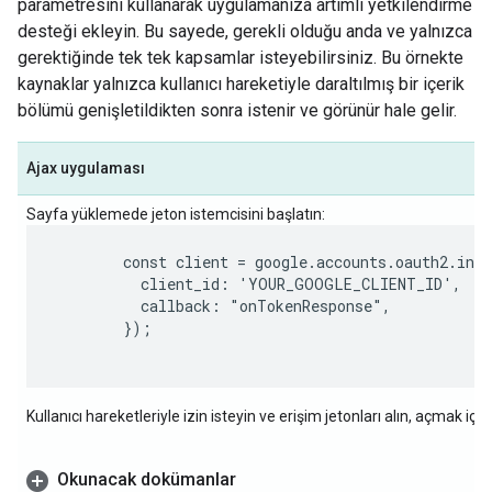
parametresini kullanarak uygulamanıza artımlı yetkilendirme
desteği ekleyin. Bu sayede, gerekli olduğu anda ve yalnızca
gerektiğinde tek tek kapsamlar isteyebilirsiniz. Bu örnekte
kaynaklar yalnızca kullanıcı hareketiyle daraltılmış bir içerik
bölümü genişletildikten sonra istenir ve görünür hale gelir.
Ajax uygulaması
Sayfa yüklemede jeton istemcisini başlatın:
        const client = google.accounts.oauth2.init
          client_id: 'YOUR_GOOGLE_CLIENT_ID',

          callback: "onTokenResponse",

        });

Kullanıcı hareketleriyle izin isteyin ve erişim jetonları alın, açmak için `
Okunacak dokümanlar