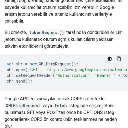
kimliği doğrulanmış istekler göndermek için kullanılabilir. Bu
sayede kullanıcılar oturum açabilir, izin verebilir, Google
erişim jetonu verebilir ve siteniz kullanıcının verileriyle
çalışabilir.
Bu örnekte,
tokenRequest()
tarafından döndürülen erişim
jetonunu kullanarak oturum açmış kullanıcıların yaklaşan
takvim etkinliklerini görüntüleyin:
var
xhr
=
new
XMLHttpRequest
();
xhr
.
open
(
'GET'
,
'https://www.googleapis.com/calendar
xhr
.
setRequestHeader
(
'Authorization'
,
'Bearer '
+
to
xhr
.
send
();
Google API'leri, varsayılan olarak CORS'u destekler.
XMLHttpRequest
veya
fetch
isteğinde erişim jetonu
bulunması, GET veya POST'tan önce bir OPTIONS isteği
gönderilerek CORS ön kontrolünün tetiklenmesine neden
olur.