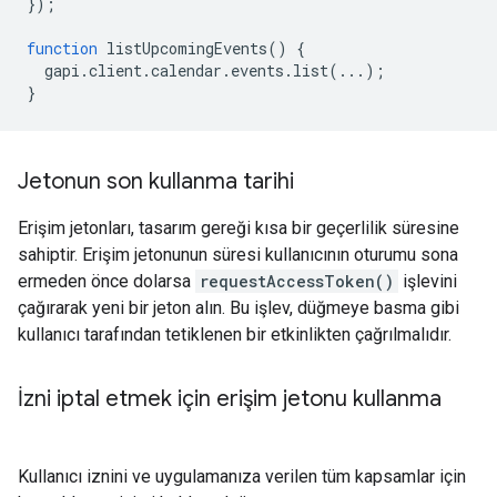
});
function
listUpcomingEvents
()
{
gapi
.
client
.
calendar
.
events
.
list
(...);
}
Jetonun son kullanma tarihi
Erişim jetonları, tasarım gereği kısa bir geçerlilik süresine
sahiptir. Erişim jetonunun süresi kullanıcının oturumu sona
ermeden önce dolarsa
requestAccessToken()
işlevini
çağırarak yeni bir jeton alın. Bu işlev, düğmeye basma gibi
kullanıcı tarafından tetiklenen bir etkinlikten çağrılmalıdır.
İzni iptal etmek için erişim jetonu kullanma
Kullanıcı iznini ve uygulamanıza verilen tüm kapsamlar için