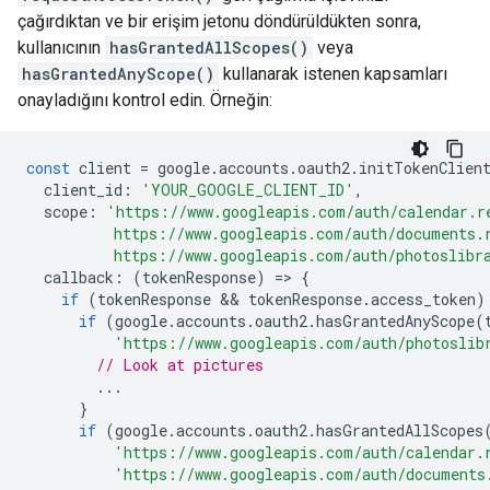
çağırdıktan ve bir erişim jetonu döndürüldükten sonra,
kullanıcının
hasGrantedAllScopes()
veya
hasGrantedAnyScope()
kullanarak istenen kapsamları
onayladığını kontrol edin. Örneğin:
const
client
=
google
.
accounts
.
oauth2
.
initTokenClien
client_id
:
'YOUR_GOOGLE_CLIENT_ID'
,
scope
:
'https://www.googleapis.com/auth/calendar.r
          https://www.googleapis.com/auth/documents.
          https://www.googleapis.com/auth/photoslibr
callback
:
(
tokenResponse
)
=
>
{
if
(
tokenResponse
 && 
tokenResponse
.
access_token
)
if
(
google
.
accounts
.
oauth2
.
hasGrantedAnyScope
(
'https://www.googleapis.com/auth/photoslib
// Look at pictures
...
}
if
(
google
.
accounts
.
oauth2
.
hasGrantedAllScopes
'https://www.googleapis.com/auth/calendar.
'https://www.googleapis.com/auth/documents