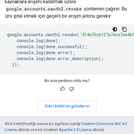
kaynaklara erişimi kaldırmak üzere
google.accounts.oauth2.revoke
yöntemini çağırın. Bu
izni iptal etmek için geçerli bir erişim jetonu gerekir:
google
.
accounts
.
oauth2
.
revoke
(
'414a76cb127a7ece7ee4b
console
.
log
(
done
);
console
.
log
(
done
.
successful
);
console
.
log
(
done
.
error
);
console
.
log
(
done
.
error_description
);
});
Bu size yardımcı oldu mu?
Geri bildirim gönderin
Aksi belirtilmediği sürece bu sayfanın içeriği
Creative Commons Atıf 4.0
Lisansı
altında ve kod örnekleri
Apache 2.0 Lisansı
altında