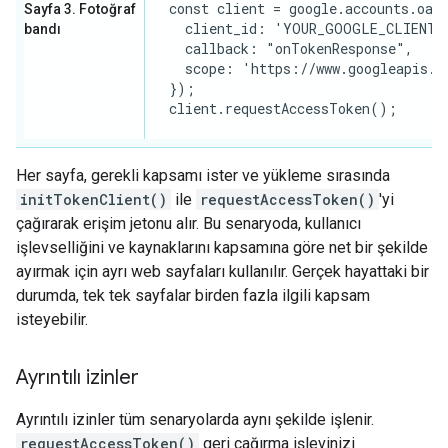
  const client = google.accounts.oaut
Sayfa 3. Fotoğraf
    client_id: 'YOUR_GOOGLE_CLIENT_I
bandı
    callback: "onTokenResponse",

    scope: 'https://www.googleapis.co
  });

  client.requestAccessToken();

Her sayfa, gerekli kapsamı ister ve yükleme sırasında
initTokenClient()
ile
requestAccessToken()
'yi
çağırarak erişim jetonu alır. Bu senaryoda, kullanıcı
işlevselliğini ve kaynaklarını kapsamına göre net bir şekilde
ayırmak için ayrı web sayfaları kullanılır. Gerçek hayattaki bir
durumda, tek tek sayfalar birden fazla ilgili kapsam
isteyebilir.
Ayrıntılı izinler
Ayrıntılı izinler tüm senaryolarda aynı şekilde işlenir.
requestAccessToken()
geri çağırma işlevinizi