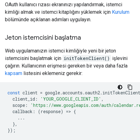
OAuth kullanıcı rızası ekranınızı yapılandırmak, istemci
kimliği almak ve istemci kitaplığını yüklemek için
Kurulum
bölümünde açıklanan adımları uygulayın.
Jeton istemcisini başlatma
Web uygulamanızın istemci kimliğiyle yeni bir jeton
istemcisini başlatmak için
initTokenClient()
işlevini
çağırın. Kullanıcının erişmesi gereken bir veya daha fazla
kapsam
listesini eklemeniz gerekir:
const
client
=
google
.
accounts
.
oauth2
.
initTokenClien
client_id
:
'YOUR_GOOGLE_CLIENT_ID'
,
scope
:
'https://www.googleapis.com/auth/calendar.r
callback
:
(
response
)
=
>
{
...
},
});