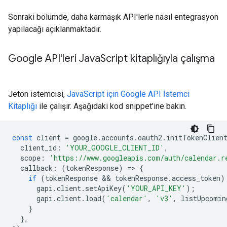
Sonraki bölümde, daha karmaşık API'lerle nasıl entegrasyon
yapılacağı açıklanmaktadır.
Google API'leri Java
Script kitaplığıyla çalışma
Jeton istemcisi,
JavaScript için Google API İstemci
Kitaplığı
ile çalışır. Aşağıdaki kod snippet'ine bakın.
const
client
=
google
.
accounts
.
oauth2
.
initTokenClien
client_id
:
'YOUR_GOOGLE_CLIENT_ID'
,
scope
:
'https://www.googleapis.com/auth/calendar.r
callback
:
(
tokenResponse
)
=
>
{
if
(
tokenResponse
 && 
tokenResponse
.
access_token
)
gapi
.
client
.
setApiKey
(
'YOUR_API_KEY'
);
gapi
.
client
.
load
(
'calendar'
,
'v3'
,
listUpcomin
}
},