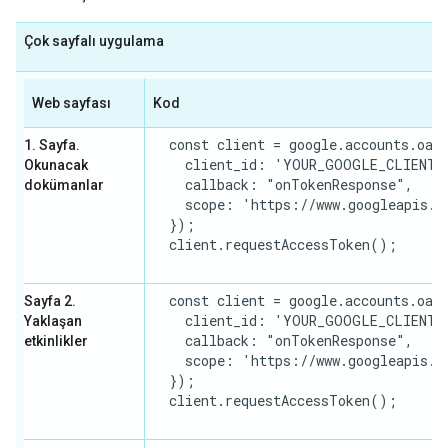
Çok sayfalı uygulama
Web sayfası
Kod
  const client = google.accounts.oaut
1. Sayfa.
    client_id: 'YOUR_GOOGLE_CLIENT_I
Okunacak
    callback: "onTokenResponse",

dokümanlar
    scope: 'https://www.googleapis.co
  });

  client.requestAccessToken();

  const client = google.accounts.oaut
Sayfa 2.
    client_id: 'YOUR_GOOGLE_CLIENT_I
Yaklaşan
    callback: "onTokenResponse",

etkinlikler
    scope: 'https://www.googleapis.co
  });

  client.requestAccessToken();
