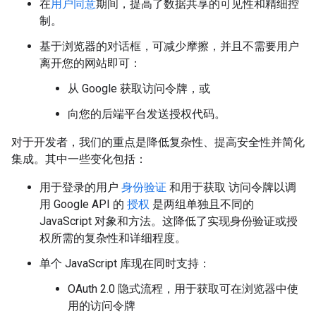
在
用户同意
期间，提高了数据共享的可见性和精细控
制。
基于浏览器的对话框，可减少摩擦，并且不需要用户
离开您的网站即可：
从 Google 获取访问令牌，或
向您的后端平台发送授权代码。
对于开发者，我们的重点是降低复杂性、提高安全性并简化
集成。其中一些变化包括：
用于登录的用户
身份验证
和用于获取 访问令牌以调
用 Google API 的
授权
是两组单独且不同的
JavaScript 对象和方法。这降低了实现身份验证或授
权所需的复杂性和详细程度。
单个 JavaScript 库现在同时支持：
OAuth 2.0 隐式流程，用于获取可在浏览器中使
用的访问令牌