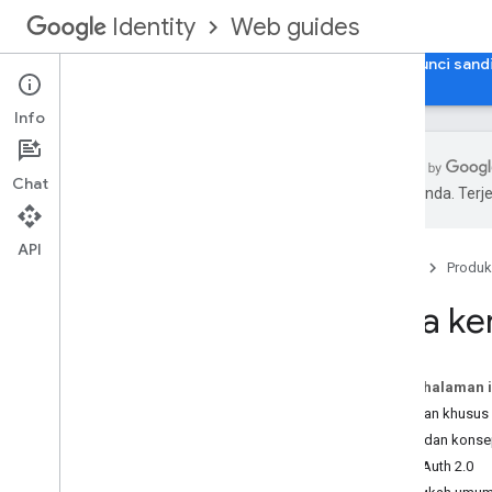
Web guides
Identity
Beranda
Login dengan Google untuk Web
Kunci sand
Info
Chat
pilihan Anda. Te
Ringkasan
Mengakses Google API di aplikasi web
API
Beranda
Produk
Cara kerja otorisasi pengguna
Cara ke
Cara kerja otorisasi pengguna
Langkah-Langkah Penerapan
Pada halaman i
Penyiapan
Cakupan khusus 
Memuat Library Klien
Istilah dan kons
Memilih model otorisasi pengguna
Alur OAuth 2.0
Menggunakan Model Kode