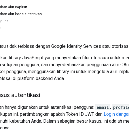
m
an alur implisit
an alur kode autentikasi
gguna
a
tau tidak terbiasa dengan Google Identity Services atau otoris
an library JavaScript yang menyertakan fitur otorisasi untuk 
setujuan pengguna, dan menyederhanakan penggunaan alur OAuth
ser pengguna, menggunakan library ini untuk mengelola alur impli
elesai di platform backend Anda.
sus autentikasi
n hanya digunakan untuk autentikasi pengguna:
email
,
profil
upan ini, pertimbangkan apakah Token ID JWT dan
Login denga
hi kebutuhan Anda. Dalam sebagian besar kasus, ini adalah me
gguna.