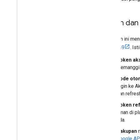
Istilah da
Panduan ini men
RFC6749
. Is
Token ak
memanggil
Kode otor
login ke A
dan refres
Token re
aman di pl
ada.
Cakupan
m
Google AP