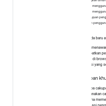
Langkah umu
Menggunakan model token
Saat menggunak
Menangani Error
Saat menggunak
Persetujuan pen
Referensi Java
Script API
Akun penggun
Google Account Authorization API
Jika Anda baru a
Referensi migrasi
Bermigrasi ke Layanan Identitas Google
Google menawark
mendapatkan per
berjalan di brow
otorisasi yang s
Cakupan khu
Beberapa cakupa
menggunakan cak
pengguna memenu
autentikasi pen