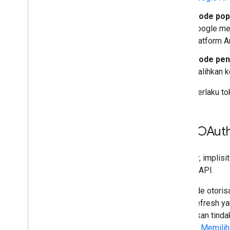
Mode pop
Google mem
platform A
Mode pen
dialihkan 
Masa berlaku tok
Alur OAuth
Dua alur, impli
Google API.
Alur kode otori
token refresh y
melakukan tinda
terakhir.
Memilih