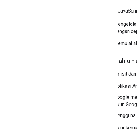
Library JavaScri
mengelola
dengan cep
memulai a
Langkah u
Alur implisit da
Aplikasi A
Google men
Akun Goog
Pengguna m
Setiap alur kem