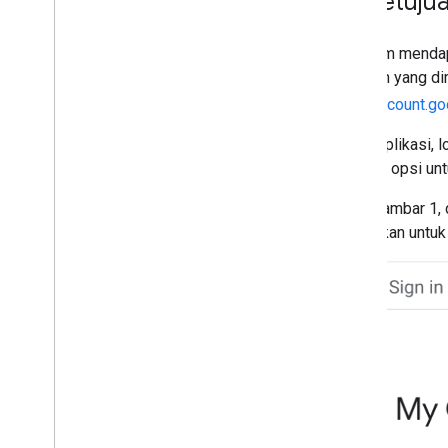
Persetuju
Sebelum mendapa
cakupan yang di
di
myaccount.go
Nama aplikasi, l
beserta opsi un
Pada gambar 1, d
diperlukan untuk