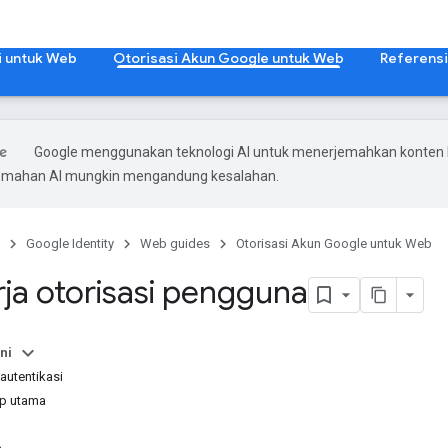
i untuk Web
Otorisasi Akun Google untuk Web
Referensi
Google menggunakan teknologi AI untuk menerjemahkan konten
rjemahan AI mungkin mengandung kesalahan.
Google Identity
Web guides
Otorisasi Akun Google untuk Web
rja otorisasi pengguna
ni
autentikasi
ep utama