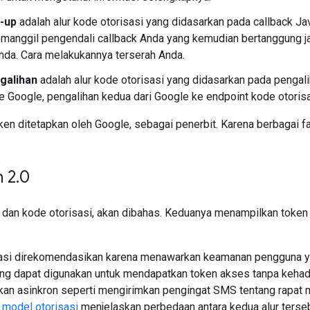
-up
adalah alur kode otorisasi yang didasarkan pada callback Ja
anggil pengendali callback Anda yang kemudian bertanggung ja
nda. Cara melakukannya terserah Anda.
galihan
adalah alur kode otorisasi yang didasarkan pada penga
ke Google, pengalihan kedua dari Google ke endpoint kode otori
en ditetapkan oleh Google, sebagai penerbit. Karena berbagai fak
 2
.
0
sit dan kode otorisasi, akan dibahas. Keduanya menampilkan tok
sasi direkomendasikan karena menawarkan keamanan pengguna yan
ang dapat digunakan untuk mendapatkan token akses tanpa kehad
kan asinkron seperti mengirimkan pengingat SMS tentang rapat 
 model otorisasi
menjelaskan perbedaan antara kedua alur terseb