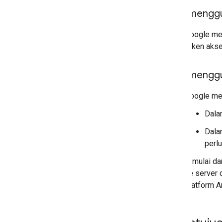
Saat menggun
Google men
token akse
Saat menggu
Google me
Dala
Dala
perlu
Dimulai da
ke server 
platform A