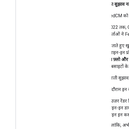
इसका सुझाव नह
FedCM को ब
अगस्त 2022 तक, G
उपयोगकर्ताओं ने 
हमें यह बताते हुए 
सुरक्षित साइन-इन प
के मौजूदा फ़्लो और
मौजूदा वेबसाइटों के
इस शुरुआती सुझाव/र
ट्रायल के दौरान इ
ब्राउज़र रें
साइन-इन डायल
साइन इन करन
हालांकि, अभ