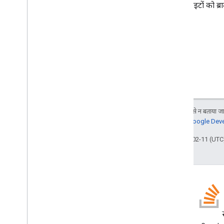
साइटों को ब्र
जब तक कुछ अलग से न बताया जाए
जानकारी के लिए,
Google Devel
आखिरी बार 2026-02-11 (UTC)
GitHub