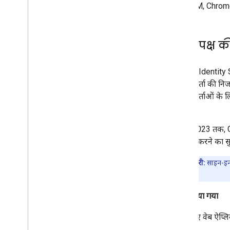
†
FedCM, Chrome 11
तीसरे पक्ष 
Google Identity
उपयोगकर्ता की निज
उपयोगकर्ताओं के 
है.
अगस्त 2023 तक, G
इस्तेमाल करने का स
अहम जानकारी:
साइन-इन 
चाहिए.
सुझाया गया
नए वेब ऐप्ल