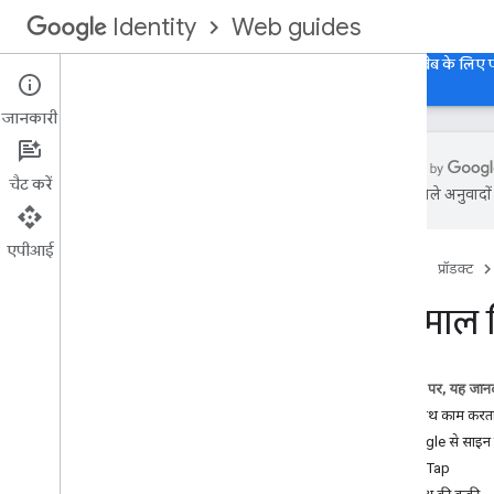
Web guides
Identity
होम पेज
वेब के लिए 'Google से साइन इन करें' सुविधा
वेब के लिए
जानकारी
चैट करें
एआई से मिले अनुवादों म
खास जानकारी
अपने वेब ऐप्लिकेशन में 'Google से साइन इन
एपीआई
करें' सुविधा को इंटिग्रेट करना
होम पेज
प्रॉडक्ट
सुविधाएं
इस्तेमाल 
इंटिग्रेशन के बारे में ज़रूरी जानकारी
ब्रैंडिंग के दिशा-निर्देश
इस पेज पर, यह जानक
वेब पर Google Experience में साइन इन
इनके साथ काम करता
करना
Google से साइन 
'Google से साइन इन करें' बटन का यूज़र
एक्सपीरियंस (UX)
One Tap
One Tap प्रॉम्प्ट का यूज़र एक्सपीरियंस