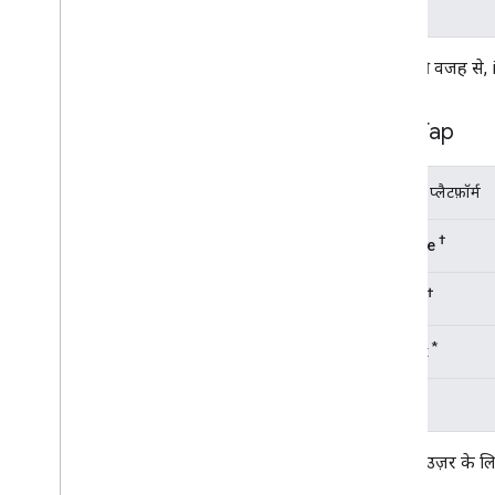
Safari
की जानकारी
*
ITP की वजह से, 
One Tap
ब्राउज़र / प्लैटफ़ॉर्म
†
Chrome
*
†
Edge
*
Firefox
Safari
*
जिन ब्राउज़र के 