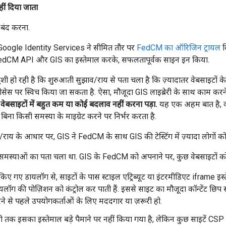
ीं दिया जाता
ंद करना.
oogle Identity Services ने सीमित तौर पर
FedCM का ऑरिजिन ट्रायल
क
FedCM API और GIS का इस्तेमाल करके, सफलतापूर्वक साइन इन किया.
खुशी हो रही है कि शुरुआती सुझाव/राय से पता चला है कि ज़्यादातर वेबसाइटों क
्रोसेस पर स्विच किया जा सकता है. ऐसा, मौजूदा GIS लाइब्रेरी के साथ काम कर
 वेबसाइटों में बहुत कम या कोई बदलाव नहीं करना पड़ा.
यह एक अहम बात है, क्
 बिना किसी समस्या के माइग्रेट करने पर निर्भर करता है.
ाय के आधार पर, GIS ने FedCM के साथ GIS की टेस्टिंग में ज़्यादा लोगों क
न समस्याओं का पता चला था. GIS के FedCM को अपनाने पर, कुछ वेबसाइटों को
डर किए गए डायलॉग से, साइटों के पास स्टाइल एट्रिब्यूट या इंटरमीडिएट iframe इस
ॉग की पोज़िशन को कंट्रोल कर पाती हैं. इससे साइट का मौजूदा कॉन्टेंट छिप स
े से पहले उपयोगकर्ताओं के लिए मददगार या ज़रूरी हो.
ी तक इसका इस्तेमाल बड़े पैमाने पर नहीं किया गया है, लेकिन कुछ साइटें CS