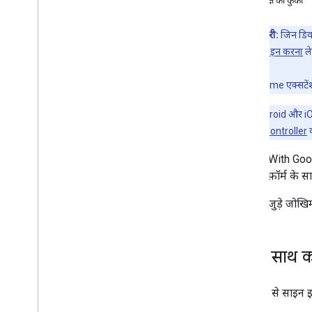
तीसरे पक्ष की कुकी
आरंभ करना
अहम जानकारी:
जिन डिवा
सेटअप
डिवाइसों पर साइन इन करना
ले
इस्तेमाल किए जा सकने वाले ब्राउज़र
एचटीएमएल कोड जनरेटर
यह लाइब्रेरी, Chrome एक्सटे
कोड लैब
ध्यान दें:
Android और iOS 
'Google से साइन इन करें' बटन
SFSafariViewController
क
One Tap प्रॉम्प्ट
Sign In With Goog
और प्लैटफ़ॉर्म के 
लागू करने के चरण
'Google से साइन इन करें' बटन दिखाना
सुरक्षा से जुड़े जो
Google One Tap को दिखाएं
अपने-आप साइन इन और साइन आउट होना
इनके साथ क
ऐडवांस कॉन्फ़िगरेशन
अपने सर्वर साइड पर मौजूद Google आईडी
टोकन की पुष्टि करें
'Google से साइन इ
आईडी टोकन रद्द करना