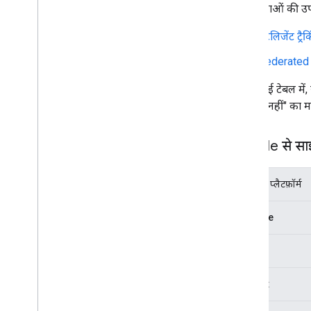
इन सुविधाओं की उप
iframe का इस्तेमाल करके
,
One Tap को इंटिग्रेट
करना
इंटेलिजेंट ट्रैक
ब्राउज़र का नेटिव क्रेडेंशियल मैनेजर दिखाना
सीमित इनपुट डिवाइसों पर साइन इन करना
Federated
नीचे दी गई टेबल में
HTML API के रेफ़रंस
"उपलब्ध नहीं" का मत
Sign in with Google API
Java
Script API के रेफ़रंस
Google से साइ
Sign in with Google API
Intermediate iframe API
ब्राउज़र / प्लैटफ़ॉर्म
Intermediate iframe Support API
Chrome
डेटा को दूसरी जगह भेजने के लिए संसाधन
Fed
CM पर माइग्रेट करें
Edge
'Google साइन इन' से माइग्रेट करना
Firefox
रिलीज़ नोट्स
'Google से साइन इन करें' सुविधा से जुड़ी रिलीज़