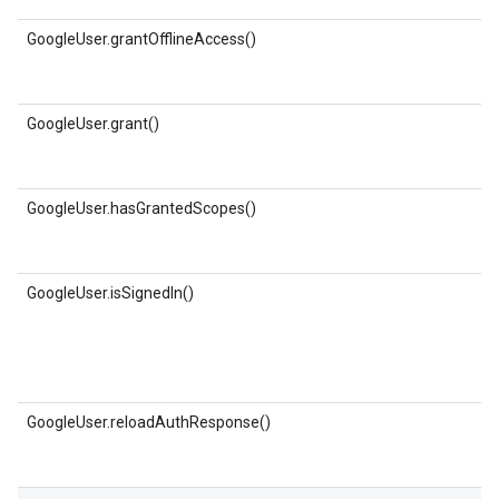
GoogleUser.grantOfflineAccess()
GoogleUser.grant()
GoogleUser.hasGrantedScopes()
GoogleUser.isSignedIn()
GoogleUser.reloadAuthResponse()