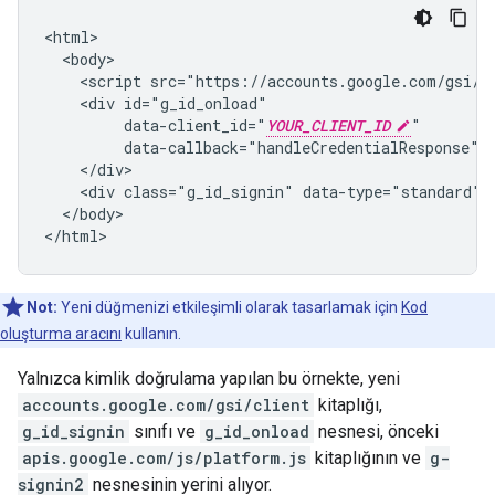
<html>

  <body>

    <script src="https://accounts.google.com/gsi/cl
    <div id="g_id_onload"

         data-client_id="
YOUR_CLIENT_ID
"

         data-callback="handleCredentialResponse">

    </div>

    <div class="g_id_signin" data-type="standard"><
  </body>

Not:
Yeni düğmenizi etkileşimli olarak tasarlamak için
Kod
oluşturma aracını
kullanın.
Yalnızca kimlik doğrulama yapılan bu örnekte, yeni
accounts.google.com/gsi/client
kitaplığı,
g_id_signin
sınıfı ve
g_id_onload
nesnesi, önceki
apis.google.com/js/platform.js
kitaplığının ve
g-
signin2
nesnesinin yerini alıyor.