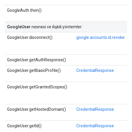
GoogleAuth.then()
GoogleUser
nesnesi ve ilişkili yöntemler:
GoogleUser.disconnect()
google.accounts.id.revoke
GoogleUser.getAuthResponse()
GoogleUser.getBasicProfile()
CredentialResponse
GoogleUser.getGrantedScopes()
GoogleUser.getHostedDomain()
CredentialResponse
GoogleUser.getId()
CredentialResponse