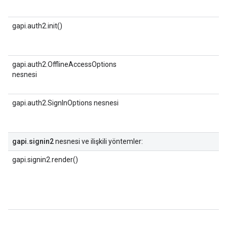
gapi.auth2.init()
gapi.auth2.OfflineAccessOptions
nesnesi
gapi.auth2.SignInOptions nesnesi
gapi.signin2
nesnesi ve ilişkili yöntemler:
gapi.signin2.render()