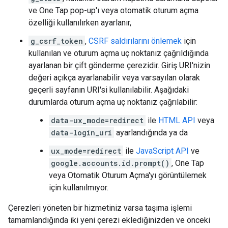
ve One Tap pop-up'ı veya otomatik oturum açma
özelliği kullanılırken ayarlanır,
g_csrf_token
,
CSRF saldırılarını önlemek
için
kullanılan ve oturum açma uç noktanız çağrıldığında
ayarlanan bir çift gönderme çerezidir. Giriş URI'nizin
değeri açıkça ayarlanabilir veya varsayılan olarak
geçerli sayfanın URI'si kullanılabilir. Aşağıdaki
durumlarda oturum açma uç noktanız çağrılabilir:
data-ux_mode=redirect
ile
HTML API
veya
data-login_uri
ayarlandığında ya da
ux_mode=redirect
ile
JavaScript API
ve
google.accounts.id.prompt()
, One Tap
veya Otomatik Oturum Açma'yı görüntülemek
için kullanılmıyor.
Çerezleri yöneten bir hizmetiniz varsa taşıma işlemi
tamamlandığında iki yeni çerezi eklediğinizden ve önceki