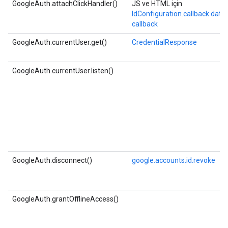
GoogleAuth.attachClickHandler()
JS ve HTML için
IdConfiguration.callback
data-
callback
GoogleAuth.currentUser.get()
CredentialResponse
GoogleAuth.currentUser.listen()
GoogleAuth.disconnect()
google.accounts.id.revoke
GoogleAuth.grantOfflineAccess()