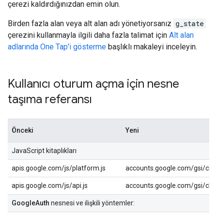
çerezi kaldırdığınızdan emin olun.
Birden fazla alan veya alt alan adı yönetiyorsanız
g_state
çerezini kullanmayla ilgili daha fazla talimat için
Alt alan
adlarında One Tap'i gösterme
başlıklı makaleyi inceleyin.
Kullanıcı oturum açma için nesne
taşıma referansı
Önceki
Yeni
JavaScript kitaplıkları
apis.google.com/js/platform.js
accounts.google.com/gsi/clie
apis.google.com/js/api.js
accounts.google.com/gsi/clie
GoogleAuth
nesnesi ve ilişkili yöntemler: