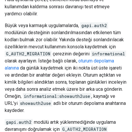
kullanımdan kaldırma sonrası davranışı test etmeye
yardımcı olabilir.
Büyük veya karmaşık uygulamalarda,
gapi.auth2
modülünün desteğinin sonlandırılmasından etkilenen tüm
kodları bulmak zor olabilir. Yakında desteği sonlandırılacak
özelliklerin mevcut kullanımını konsola kaydetmek için
G_AUTH2_MIGRATION
çerezinin değerini
informational
olarak ayarlayın. İsteğe bağlı olarak,
oturum depolama
alanına
da günlük kaydetmek için iki nokta üst üste işareti
ve ardından bir anahtar değeri ekleyin. Oturum açtıktan ve
kimlik bilgileri alındıktan sonra, toplanan günlükleri inceleyin
veya daha sonra analiz etmek üzere bir arka uca gönderin.
Örneğin,
informational:showauth2use
, kaynağı ve
URL'yi
showauth2use
adlı bir oturum depolama anahtarına
kaydeder.
gapi.auth2
modülü artık yüklenmediğinde uygulama
davranışını doğrulamak için
G_AUTH2_MIGRATION