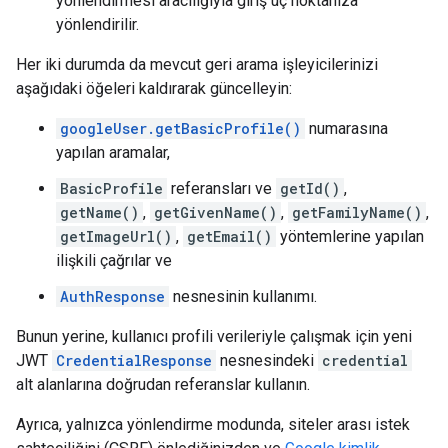
yönlendirmesi aracılığıyla giriş uç noktanıza
yönlendirilir.
Her iki durumda da mevcut geri arama işleyicilerinizi
aşağıdaki öğeleri kaldırarak güncelleyin:
googleUser.getBasicProfile()
numarasına
yapılan aramalar,
BasicProfile
referansları ve
getId()
,
getName()
,
getGivenName()
,
getFamilyName()
,
getImageUrl()
,
getEmail()
yöntemlerine yapılan
ilişkili çağrılar ve
AuthResponse
nesnesinin kullanımı.
Bunun yerine, kullanıcı profili verileriyle çalışmak için yeni
JWT
CredentialResponse
nesnesindeki
credential
alt alanlarına doğrudan referanslar kullanın.
Ayrıca, yalnızca yönlendirme modunda, siteler arası istek