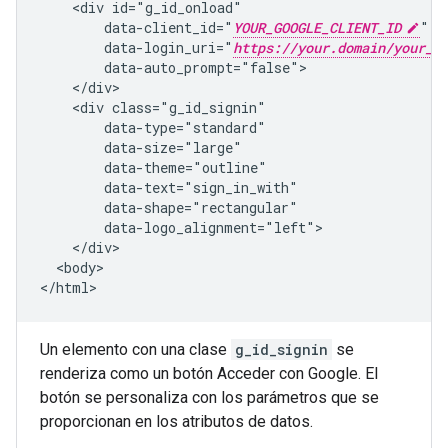
    <div id="g_id_onload"

        data-client_id="
YOUR_GOOGLE_CLIENT_ID
"

        data-login_uri="
https://your.domain/your_l
        data-auto_prompt="false">

    </div>

    <div class="g_id_signin"

        data-type="standard"

        data-size="large"

        data-theme="outline"

        data-text="sign_in_with"

        data-shape="rectangular"

        data-logo_alignment="left">

    </div>

  <body>

Un elemento con una clase
g_id_signin
se
renderiza como un botón Acceder con Google. El
botón se personaliza con los parámetros que se
proporcionan en los atributos de datos.