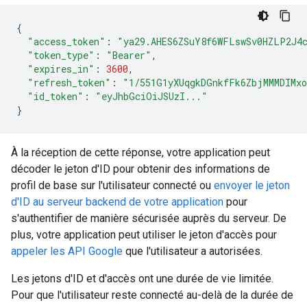
{
"access_token"
:
"ya29.AHES6ZSuY8f6WFLswSv0HZLP2J4
"token_type"
:
"Bearer"
,
"expires_in"
:
3600
,
"refresh_token"
:
"1/551G1yXUqgkDGnkfFk6ZbjMMMDIMx
"id_token"
:
"eyJhbGciOiJSUzI..."
}
À la réception de cette réponse, votre application peut
décoder le jeton d'ID pour obtenir des informations de
profil de base sur l'utilisateur connecté ou
envoyer le jeton
d'ID au serveur backend de votre application
pour
s'authentifier de manière sécurisée auprès du serveur. De
plus, votre application peut utiliser le jeton d'accès pour
appeler les API Google
que l'utilisateur a autorisées.
Les jetons d'ID et d'accès ont une durée de vie limitée.
Pour que l'utilisateur reste connecté au-delà de la durée de