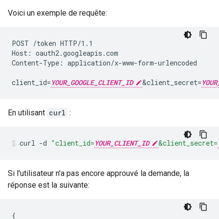
Voici un exemple de requête:
POST /token HTTP/1.1

Host: oauth2.googleapis.com

Content-Type: application/x-www-form-urlencoded

client_id=
YOUR_GOOGLE_CLIENT_ID
&client_secret=
YOUR
En utilisant
curl
:
curl
-d
"client_id=
YOUR_CLIENT_ID
&client_secret=
Si l'utilisateur n'a pas encore approuvé la demande, la
réponse est la suivante:
{