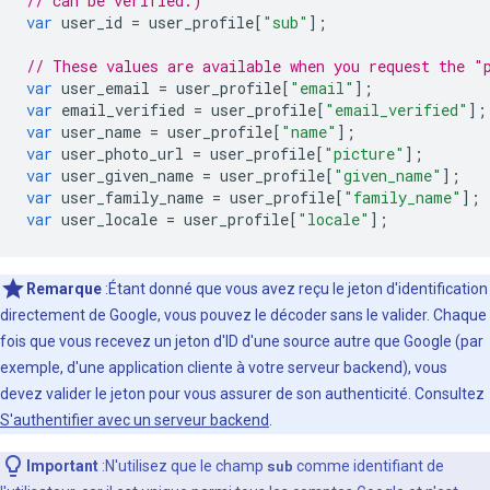
// can be verified.)
var
user_id
=
user_profile
[
"sub"
];
// These values are available when you request the "
var
user_email
=
user_profile
[
"email"
];
var
email_verified
=
user_profile
[
"email_verified"
];
var
user_name
=
user_profile
[
"name"
];
var
user_photo_url
=
user_profile
[
"picture"
];
var
user_given_name
=
user_profile
[
"given_name"
];
var
user_family_name
=
user_profile
[
"family_name"
];
var
user_locale
=
user_profile
[
"locale"
];
Remarque
:Étant donné que vous avez reçu le jeton d'identification
directement de Google, vous pouvez le décoder sans le valider. Chaque
fois que vous recevez un jeton d'ID d'une source autre que Google (par
exemple, d'une application cliente à votre serveur backend), vous
devez valider le jeton pour vous assurer de son authenticité. Consultez
S'authentifier avec un serveur backend
.
Important
:N'utilisez que le champ
sub
comme identifiant de