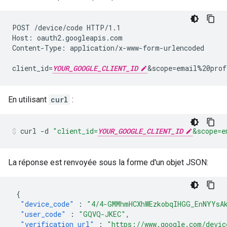
POST /device/code HTTP/1.1

Host: oauth2.googleapis.com

Content-Type: application/x-www-form-urlencoded

client_id=
YOUR_GOOGLE_CLIENT_ID
En utilisant
curl
:
curl
-d
"client_id=
YOUR_GOOGLE_CLIENT_ID
&scope=e
La réponse est renvoyée sous la forme d'un objet JSON:
{
"device_code"
:
"4/4-GMMhmHCXhWEzkobqIHGG_EnNYYsA
"user_code"
:
"GQVQ-JKEC"
,
"verification_url"
:
"https://www.google.com/devic