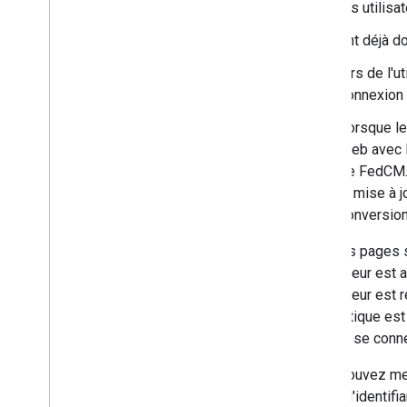
serveur
les utilis
Révoquer des jetons d'ID
ont déjà d
Intégrer One Tap à l'aide d'un i
Frame
Afficher le gestionnaire d'identifiants
lors de l'
natif du navigateur
connexion 
Se connecter sur des périphériques à
saisie limitée
Lorsque le
Web avec l
Documentation de référence sur
de FedCM. 
l'API HTML
la mise à 
API Se connecter avec Google
conversion
Documentation de référence sur
Pour les pages s
l'API Java
Script
l'utilisateur es
API Se connecter avec Google
l'utilisateur es
API iframe intermédiaire
automatique est a
API de prise en charge des iframes
intermédiaires
d'abord se conn
Vous pouvez mesu
Ressources de migration
l'objet d'identifi
Migrer vers Fed
CM