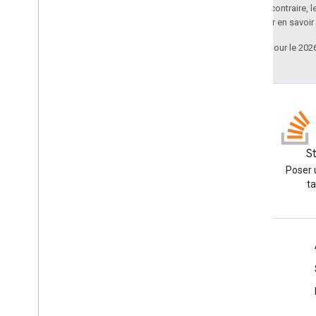
Sauf indication contraire, 
Apache 2.0
. Pour en savoir
Dernière mise à jour le 202
GitHub
S
Explorez nos exemples et
Poser 
essayez-les par vous-même
t
Infos produits
Conditions d'utilisation
Consignes relatives à la marque