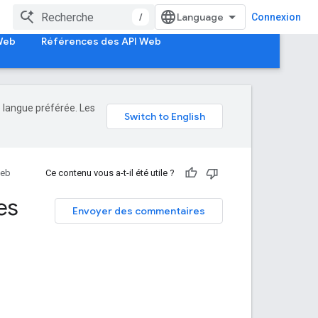
/
Connexion
 Web
Références des API Web
e langue préférée. Les
Web
Ce contenu vous a-t-il été utile ?
es
Envoyer des commentaires