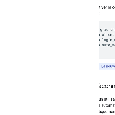
Migrer depuis Google Sign-In
Pour activer la 
suivant :
Notes de version
Notes de version de Se connecter avec
Google
<div id="g_id_on
     data-client
     data-login_
     data-auto_s
Remarque
: La
nouve
Se déconn
Lorsqu'un utilis
s'affiche automat
automatiquement 