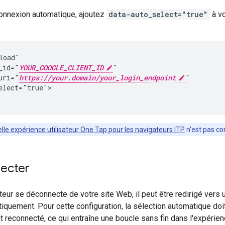
connexion automatique, ajoutez
data-auto_select="true"
à vo
load"

_id="
YOUR_GOOGLE_CLIENT_ID
"

uri="
https://your.domain/your_login_endpoint
"

elect="true">

lle expérience utilisateur One Tap pour les navigateurs ITP
n'est pas co
ecter
ateur se déconnecte de votre site Web, il peut être redirigé ver
iquement. Pour cette configuration, la sélection automatique doit ê
reconnecté, ce qui entraîne une boucle sans fin dans l'expérience