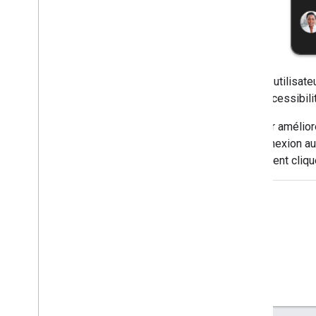
Les utilisate
d'accessibili
Pour amélior
connexion aut
doivent cliqu