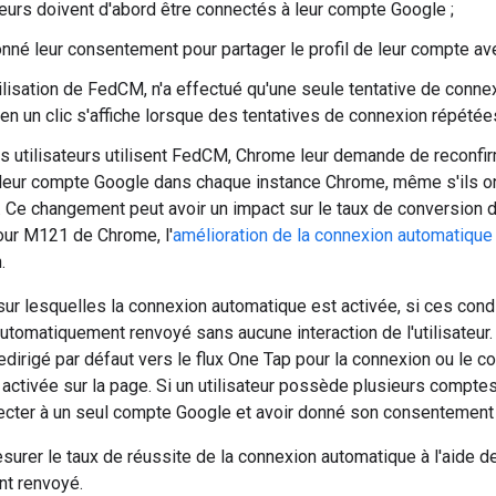
ateurs doivent d'abord être connectés à leur compte Google ;
onné leur consentement pour partager le profil de leur compte ave
utilisation de FedCM, n'a effectué qu'une seule tentative de conn
en un clic s'affiche lorsque des tentatives de connexion répétées
s utilisateurs utilisent FedCM, Chrome leur demande de reconfirm
eur compte Google dans chaque instance Chrome, même s'ils on
Ce changement peut avoir un impact sur le taux de conversion de
jour M121 de Chrome, l'
amélioration de la connexion automatique
.
ur lesquelles la connexion automatique est activée, si ces condit
t automatiquement renvoyé sans aucune interaction de l'utilisateur
t redirigé par défaut vers le flux One Tap pour la connexion ou l
ctivée sur la page. Si un utilisateur possède plusieurs comptes Go
ecter à un seul compte Google et avoir donné son consentement
rer le taux de réussite de la connexion automatique à l'aide de
ant renvoyé.