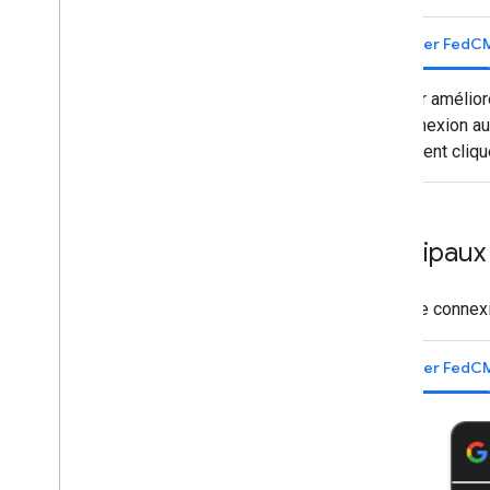
Utiliser FedC
Pour amélior
connexion aut
doivent cliqu
Principaux
Page de connex
Utiliser FedC