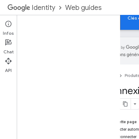
Web guides
Identity
Accueil
Se connecter avec Google pour le Web
Clés 
Infos
Chat
traductions généré
Aperçu
Intégrer Se connecter avec Google à
API
votre application Web
Accueil
Produit
Fonctionnalités
Connexi
Remarques sur l'intégration
Consignes relatives à la marque
Expérience Se connecter avec
Google sur le Web
Sur cette page
UX du bouton "Se connecter avec
Connecter automa
Google"
Se déconnecter
Expérience utilisateur de l'invite One Tap