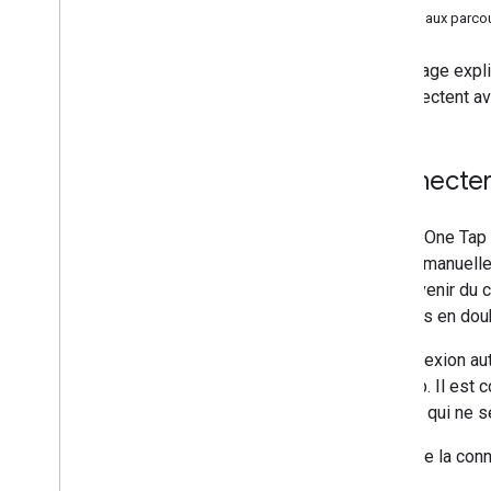
Principaux parcou
Premiers pas
Cette page expli
Configuration
déconnectent av
Navigateurs compatibles
Générateur de code HTML
Connecter 
Ateliers de programmation
Bouton "Se connecter avec Google"
Requête One Tap
Google One Tap e
étapes manuelles
Étapes de mise en œuvre
se souvenir du c
Afficher le bouton "Se connecter avec
comptes en doubl
Google"
Afficher Google One Tap
La connexion au
Connexion et déconnexion
One Tap. Il est 
automatiques
compte qui ne se
Configuration avancée
Pour que la conn
Valider le jeton d'ID Google côté