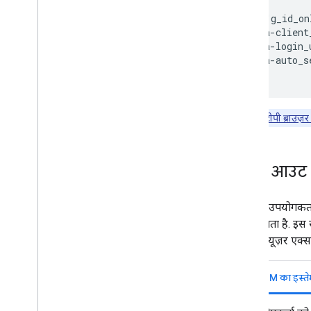
की जानकारी
<div id="g_id_on
     data-client
     data-login_
     data-auto_s
ध्यान दें:
आईटीपी ब्राउज़
साइन आउट क
जब कोई उपयोगकर्ता
आप दिखता है. इस स
है. इससे, यूज़र एक्
FedCM का इस्ते