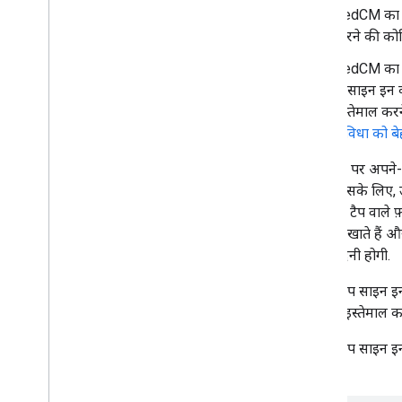
FedCM का इस
iframe का इस्तेमाल करके
,
One Tap को इंटिग्रेट
करना
करने की कोश
ब्राउज़र का नेटिव क्रेडेंशियल मैनेजर दिखाना
FedCM का इस
सीमित इनपुट डिवाइसों पर साइन इन करना
में साइन इन
इस्तेमाल कर
HTML API के रेफ़रंस
सुविधा को ब
Sign in with Google API
जिन पेजों पर अपने-
Java
Script API के रेफ़रंस
जाते हैं. इसके लिए,
Sign in with Google API
लिए, एक टैप वाले फ
Intermediate iframe API
Google खाते हैं औ
Intermediate iframe Support API
सहमति देनी होगी.
डेटा को दूसरी जगह भेजने के लिए संसाधन
अपने-आप साइन इन ह
Fed
CM पर माइग्रेट करें
वैल्यू का इस्तेमाल कर
'Google साइन इन' से माइग्रेट करना
अपने-आप साइन इन ह
गया है:
रिलीज़ नोट्स
'Google से साइन इन करें' सुविधा से जुड़ी रिलीज़