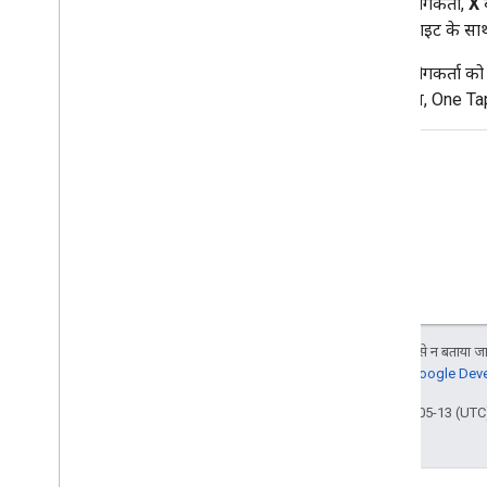
उपयोगकर्ता,
X
ब
वेबसाइट के सा
उपयोगकर्ता को
दौरान, One Ta
जब तक कुछ अलग से न बताया जाए
जानकारी के लिए,
Google Devel
आखिरी बार 2026-05-13 (UTC)