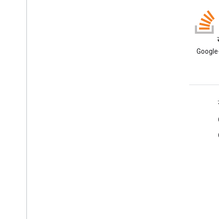
GitHub
हमारे नमूने लें और उन्हें खुद आज़माएं
Google-
प्रॉडक्ट की जानकारी
सेवा की शर्तों
ब्रैंडिंग के दिशा-निर्देश