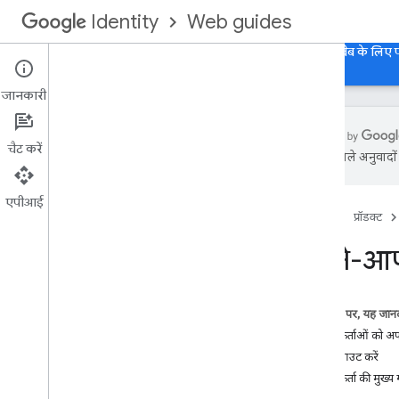
Web guides
Identity
होम पेज
वेब के लिए 'Google से साइन इन करें' सुविधा
वेब के लिए
जानकारी
चैट करें
एआई से मिले अनुवादों म
खास जानकारी
अपने वेब ऐप्लिकेशन में 'Google से साइन इन
एपीआई
करें' सुविधा को इंटिग्रेट करना
होम पेज
प्रॉडक्ट
सुविधाएं
अपने-आप
इंटिग्रेशन के बारे में ज़रूरी जानकारी
ब्रैंडिंग के दिशा-निर्देश
इस पेज पर, यह जानक
वेब पर Google Experience में साइन इन
उपयोगकर्ताओं को अप
करना
साइन आउट करें
'Google से साइन इन करें' बटन का यूज़र
एक्सपीरियंस (UX)
उपयोगकर्ता की मुख्य 
One Tap प्रॉम्प्ट का यूज़र एक्सपीरियंस