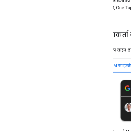
उपयोगकर्ता को
दौरान, One Ta
उपयोगकर्ता 
अपने-आप साइन-इन 
FedCM का इस्ते