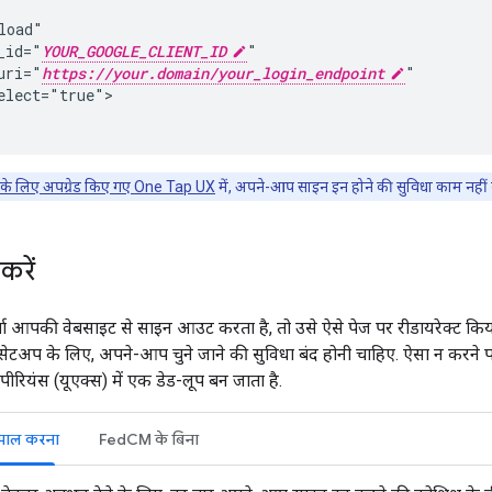
load"

_id="
YOUR_GOOGLE_CLIENT_ID
"

uri="
https://your.domain/your_login_endpoint
"

elect="true">

र के लिए अपग्रेड किए गए One Tap UX
में, अपने-आप साइन इन होने की सुविधा काम नहीं
रें
 आपकी वेबसाइट से साइन आउट करता है, तो उसे ऐसे पेज पर रीडायरेक्ट किया
ेटअप के लिए, अपने-आप चुने जाने की सुविधा बंद होनी चाहिए. ऐसा न करने
सपीरियंस (यूएक्स) में एक डेड-लूप बन जाता है.
माल करना
FedCM के बिना